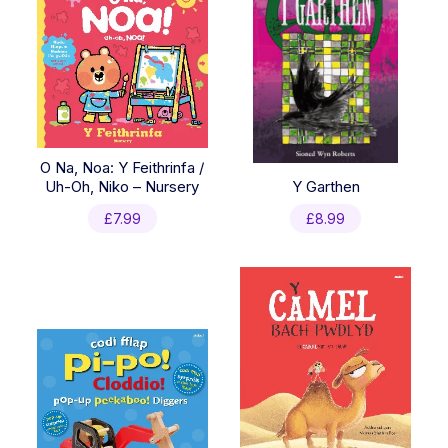
O Na, Noa: Y Feithrinfa /
Uh-Oh, Niko – Nursery
Y Garthen
£
7.99
£
8.99