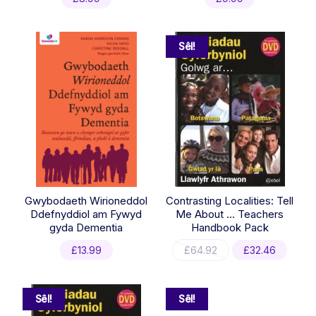
Sêl!
Gwybodaeth Wirioneddol
Contrasting Localities: Tell
Ddefnyddiol am Fywyd
Me About … Teachers
gyda Dementia
Handbook Pack
Original
Curre
£
13.99
£
64.92
£
32.46
price
price
was:
is:
£64.92.
£32.4
Sêl!
Sêl!