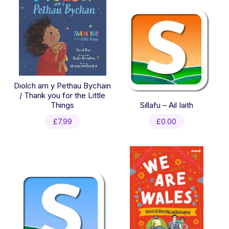
Diolch am y Pethau Bychain
/ Thank you for the Little
Things
Sillafu – Ail Iaith
£
7.99
£
0.00