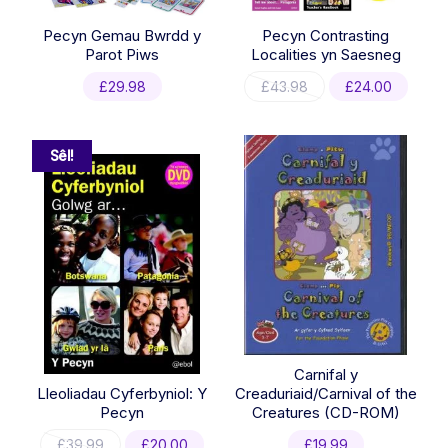
Pecyn Gemau Bwrdd y
Pecyn Contrasting
Parot Piws
Localities yn Saesneg
Original
Curre
£
29.98
£
43.98
£
24.00
price
price
was:
is:
£43.98.
£24.0
Sêl!
Carnifal y
Lleoliadau Cyferbyniol: Y
Creaduriaid/Carnival of the
Pecyn
Creatures (CD-ROM)
Original
Current
£
39.99
£
20.00
£
19.99