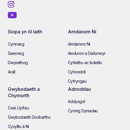
Siopa yn ôl Iaith
Amdanom Ni
Cymraeg
Amdanom Ni
Saesneg
Awduron a Darlunwyr
Dwyieithog
Cyfieithu ac Isdeitlo
Arall
Cyhoeddi
Cyfryngau
Gwybodaeth a
Adnoddau
Chymorth
Addysgol
Cwis Llyfrau
Cynnig Syniadau
Gwybodaeth Dosbarthu
Cysylltu â Ni