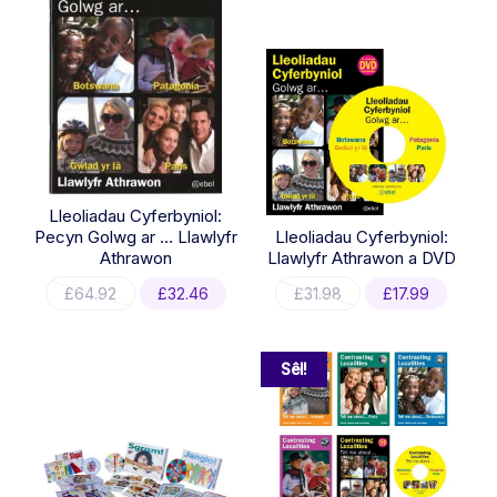
Lleoliadau Cyferbyniol:
Pecyn Golwg ar … Llawlyfr
Lleoliadau Cyferbyniol:
Athrawon
Llawlyfr Athrawon a DVD
Original
Current
Original
Curren
£
64.92
£
32.46
£
31.98
£
17.99
price
price
price
price
was:
is:
was:
is:
£64.92.
£32.46.
£31.98.
£17.99.
Sêl!