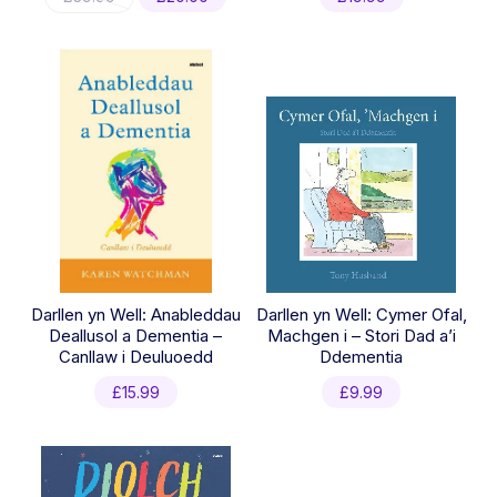
price
price
was:
is:
£39.99.
£20.00.
Darllen yn Well: Anableddau
Darllen yn Well: Cymer Ofal,
Deallusol a Dementia –
Machgen i – Stori Dad a’i
Canllaw i Deuluoedd
Ddementia
£
15.99
£
9.99