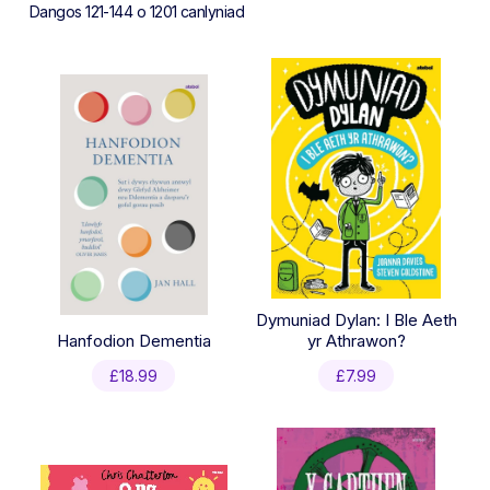
Sorted
Dangos 121-144 o 1201 canlyniad
by
latest
Dymuniad Dylan: I Ble Aeth
Hanfodion Dementia
yr Athrawon?
£
18.99
£
7.99