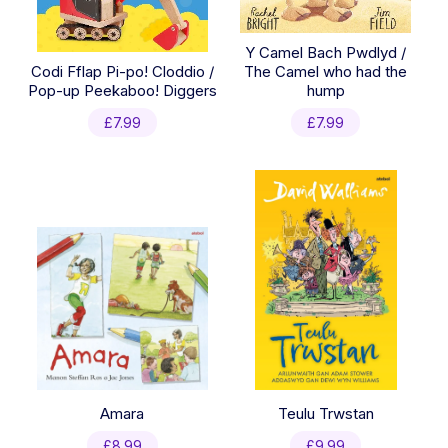
Y Camel Bach Pwdlyd /
Codi Fflap Pi-po! Cloddio /
The Camel who had the
Pop-up Peekaboo! Diggers
hump
£
7.99
£
7.99
Amara
Teulu Trwstan
£
8.99
£
9.99