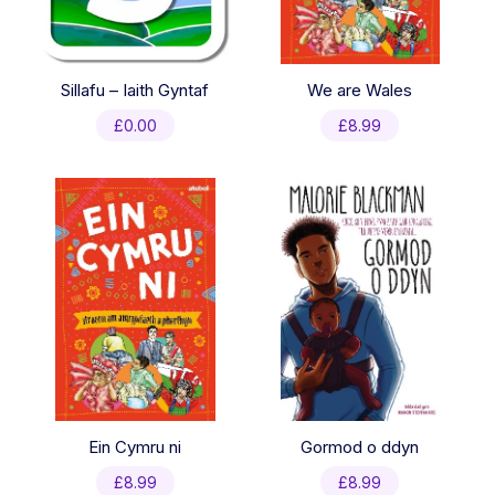
Sillafu – Iaith Gyntaf
We are Wales
£
0.00
£
8.99
Ein Cymru ni
Gormod o ddyn
£
8.99
£
8.99