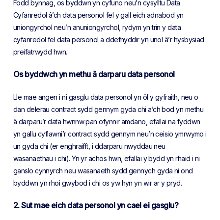
Fodd bynnag, os byddwn yn cyfuno neu’n cysylltu Data
Cyfanredol â’ch data personol fel y gall eich adnabod yn
uniongyrchol neu’n anuniongyrchol, rydym yn trin y data
cyfanredol fel data personol a ddefnyddir yn unol â’r hysbysiad
preifatrwydd hwn.
Os byddwch yn methu â darparu data personol
Lle mae angen i ni gasglu data personol yn ôl y gyfraith, neu o
dan delerau contract sydd gennym gyda chi a’ch bod yn methu
â darparu’r data hwnnw pan ofynnir amdano, efallai na fyddwn
yn gallu cyflawni’r contract sydd gennym neu’n ceisio ymrwymo i
un gyda chi (er enghraifft, i ddarparu nwyddau neu
wasanaethau i chi). Yn yr achos hwn, efallai y bydd yn rhaid i ni
ganslo cynnyrch neu wasanaeth sydd gennych gyda ni ond
byddwn yn rhoi gwybod i chi os yw hyn yn wir ar y pryd.
2.
Sut mae eich data personol yn cael ei gasglu?