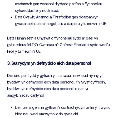
amdanoch gan wahanol drydydd partïon a ffynonellau
cyhoeddus fel y nodir isod:
Data Cyswllt, Ariannol a Thrafodion gan ddarparwyr
gwasanaethau technegol, talu a darparu y tu mewn i’r UE.
Data Hunaniaeth a Chyswllt o ffynonellau sydd ar gael yn
gyhoeddus fel Tŷ’r Cwmnïau a’r Gofrestr Etholiadol sydd wedi’u
lleoli y tu mewn i’r UE.
3. Sut rydym yn defnyddio eich data personol
Dim ond pan fydd y gyfraith yn caniatáu i ni wneud hynny y
byddwn yn defnyddio eich data personol. Yn fwyaf cyffredin,
byddwn yn defnyddio eich data personol o dan yr
amgylchiadau canlynol:
Lle mae angen i ni gyflawni’r contract rydym ar fin ymrwymo
iddo neu wedi ymrwymo iddo gyda chi.