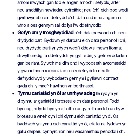
arnom mwyach gan fod ei angen arnoch i sefydlu, arfer
neu amddiffyn hawliadau cyfreithiol; neu (ch) eich bod wedi
gwrthwynebu ein defnydd o’ch data ond mae angen i ni
wirio a oes gennym sail ddilys i’w ddefnyddio.
Gofyn am y trosglwyddiad
o’ch data personol i chi neu i
drydydd parti. Byddwn yn darparu eich data personol i chi,
neu drydydd parti yr ydych wedi’i ddewis, mewn fformat
strwythuredig, a ddefnyddir yn gyffredin, y gellir ei ddarllen
gan beiriant. Sylwch mai dim ond i wybodaeth awtomataidd
y gwnaethoch roi caniatâd i ni ei defnyddio neu lle
defnyddiwyd y wybodaeth gennym i gyflawni contract
gyda chi, y mae’r hawl hon yn berthnasol.
Tynnu caniatâd yn ôl ar unrhyw adeg
lle rydym yn
dibynnu ar ganiatâd i brosesu eich data personol. Fodd
bynnag, ni fydd hyn yn effeithio ar gyfreithlondeb unrhyw
brosesu a wneir cyn i chi dynnu eich caniatâd yn ôl. Os
byddwch yn tynnu eich caniatâd yn ôl, efallai na fyddwn yn
gallu darparu cynhyrchion neu wasanaethau penodol i chi.