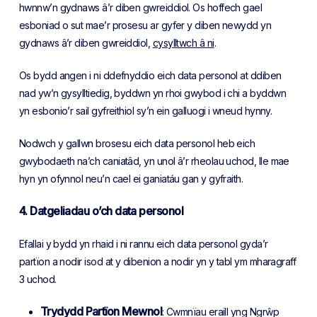
hwnnw’n gydnaws â’r diben gwreiddiol. Os hoffech gael
esboniad o sut mae’r prosesu ar gyfer y diben newydd yn
gydnaws â’r diben gwreiddiol,
cysylltwch â ni
.
Os bydd angen i ni ddefnyddio eich data personol at ddiben
nad yw’n gysylltiedig, byddwn yn rhoi gwybod i chi a byddwn
yn esbonio’r sail gyfreithiol sy’n ein galluogi i wneud hynny.
Nodwch y gallwn brosesu eich data personol heb eich
gwybodaeth na’ch caniatâd, yn unol â’r rheolau uchod, lle mae
hyn yn ofynnol neu’n cael ei ganiatáu gan y gyfraith.
4. Datgeliadau o’ch data personol
Efallai y bydd yn rhaid i ni rannu eich data personol gyda’r
partïon a nodir isod at y dibenion a nodir yn y tabl ym mharagraff
3 uchod.
Trydydd Partïon Mewnol
: Cwmnïau eraill yng Ngrŵp