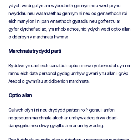
ydych wedi gofyn am wybodaeth gennym neu wedi prynu
nwyddau neu wasanaethau gennym ni neu os gwnaethoch roi
eich manylion i ni pan wnaethoch gystadlu neu gofrestru ar
gyfer dyrchafiad ac, ym mhob achos, nid ydych wedi optio allan
o dderbyn y marchnata hwnnw.
Marchnata trydydd parti
Byddwn yn cael eich caniatâd i optio i mewn yn benodol cyn i ni
rannu eich data personol gydag unrhyw gwmni y tu allan i grŵp
Atebol o gwmnïau at ddibenion marchnata.
Optio allan
Gallwch ofyn i ni neu drydydd partïon roi’r gorau i anfon
negeseuon marchnata atoch ar unrhyw adeg drwy ddad-
danysgrifio neu drwy gysylltu â ni ar unrhyw adeg.
Pan fyddwch yn optio allan o dderbyn y negeseuon marchnata