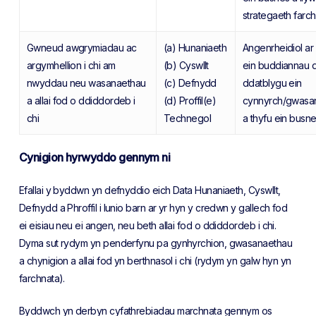
strategaeth farc
Gwneud awgrymiadau ac
(a) Hunaniaeth
Angenrheidiol ar
argymhellion i chi am
(b) Cyswllt
ein buddiannau di
nwyddau neu wasanaethau
(c) Defnydd
ddatblygu ein
a allai fod o ddiddordeb i
(d) Proffil(e)
cynnyrch/gwasa
chi
Technegol
a thyfu ein busn
Cynigion hyrwyddo gennym ni
Efallai y byddwn yn defnyddio eich Data Hunaniaeth, Cyswllt,
Defnydd a Phroffil i lunio barn ar yr hyn y credwn y gallech fod
ei eisiau neu ei angen, neu beth allai fod o ddiddordeb i chi.
Dyma sut rydym yn penderfynu pa gynhyrchion, gwasanaethau
a chynigion a allai fod yn berthnasol i chi (rydym yn galw hyn yn
farchnata).
Byddwch yn derbyn cyfathrebiadau marchnata gennym os