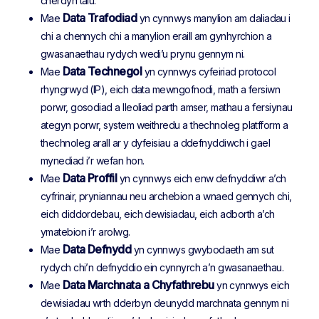
cherdyn talu.
Data Trafodiad
Mae
yn cynnwys manylion am daliadau i
chi a chennych chi a manylion eraill am gynhyrchion a
gwasanaethau rydych wedi’u prynu gennym ni.
Data Technegol
Mae
yn cynnwys cyfeiriad protocol
rhyngrwyd (IP), eich data mewngofnodi, math a fersiwn
porwr, gosodiad a lleoliad parth amser, mathau a fersiynau
ategyn porwr, system weithredu a thechnoleg platfform a
thechnoleg arall ar y dyfeisiau a ddefnyddiwch i gael
mynediad i’r wefan hon.
Data Proffil
Mae
yn cynnwys eich enw defnyddiwr a’ch
cyfrinair, pryniannau neu archebion a wnaed gennych chi,
eich diddordebau, eich dewisiadau, eich adborth a’ch
ymatebion i’r arolwg.
Data Defnydd
Mae
yn cynnwys gwybodaeth am sut
rydych chi’n defnyddio ein cynnyrch a’n gwasanaethau.
Data Marchnata a Chyfathrebu
Mae
yn cynnwys eich
dewisiadau wrth dderbyn deunydd marchnata gennym ni