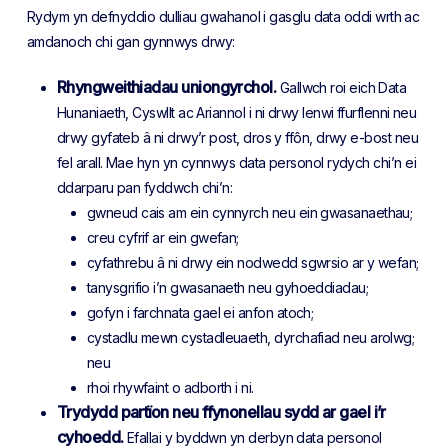
Rydym yn defnyddio dulliau gwahanol i gasglu data oddi wrth ac
amdanoch chi gan gynnwys drwy:
Rhyngweithiadau uniongyrchol.
Gallwch roi eich Data
Hunaniaeth, Cyswllt ac Ariannol i ni drwy lenwi ffurflenni neu
drwy gyfateb â ni drwy’r post, dros y ffôn, drwy e-bost neu
fel arall. Mae hyn yn cynnwys data personol rydych chi’n ei
ddarparu pan fyddwch chi’n:
gwneud cais am ein cynnyrch neu ein gwasanaethau;
creu cyfrif ar ein gwefan;
cyfathrebu â ni drwy ein nodwedd sgwrsio ar y wefan;
tanysgrifio i’n gwasanaeth neu gyhoeddiadau;
gofyn i farchnata gael ei anfon atoch;
cystadlu mewn cystadleuaeth, dyrchafiad neu arolwg;
neu
rhoi rhywfaint o adborth i ni.
Trydydd partïon neu ffynonellau sydd ar gael i’r
cyhoedd.
Efallai y byddwn yn derbyn data personol