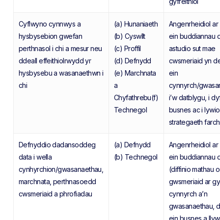
gyfreithiol
Cyflwyno cynnwys a
(a) Hunaniaeth
Angenrheidiol ar
hysbysebion gwefan
(b) Cyswllt
ein buddiannau di
perthnasol i chi a mesur neu
(c) Proffil
astudio sut mae
ddeall effeithiolrwydd yr
(d) Defnydd
cwsmeriaid yn d
hysbysebu a wasanaethwn i
(e) Marchnata
ein
chi
a
cynnyrch/gwasa
Chyfathrebu(f)
i’w datblygu, i dy
Technegol
busnes ac i lywio
strategaeth farc
Defnyddio dadansoddeg
(a) Defnydd
Angenrheidiol ar
data i wella
(b) Technegol
ein buddiannau d
cynhyrchion/gwasanaethau,
(diffinio mathau o
marchnata, perthnasoedd
gwsmeriaid ar gy
cwsmeriaid a phrofiadau
cynnyrch a’n
gwasanaethau, d
ein busnes a llyw