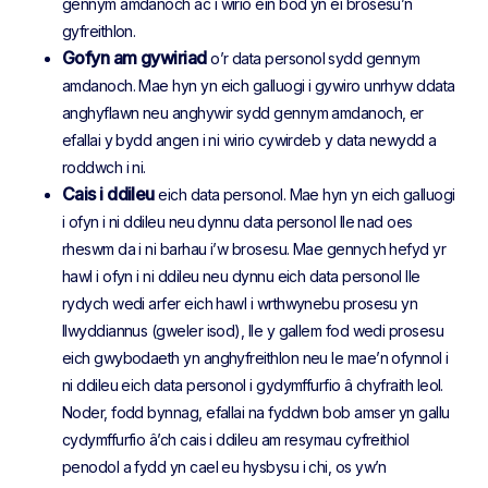
gennym amdanoch ac i wirio ein bod yn ei brosesu’n
gyfreithlon.
Gofyn am gywiriad
o’r data personol sydd gennym
amdanoch. Mae hyn yn eich galluogi i gywiro unrhyw ddata
anghyflawn neu anghywir sydd gennym amdanoch, er
efallai y bydd angen i ni wirio cywirdeb y data newydd a
roddwch i ni.
Cais i ddileu
eich data personol. Mae hyn yn eich galluogi
i ofyn i ni ddileu neu dynnu data personol lle nad oes
rheswm da i ni barhau i’w brosesu. Mae gennych hefyd yr
hawl i ofyn i ni ddileu neu dynnu eich data personol lle
rydych wedi arfer eich hawl i wrthwynebu prosesu yn
llwyddiannus (gweler isod), lle y gallem fod wedi prosesu
eich gwybodaeth yn anghyfreithlon neu le mae’n ofynnol i
ni ddileu eich data personol i gydymffurfio â chyfraith leol.
Noder, fodd bynnag, efallai na fyddwn bob amser yn gallu
cydymffurfio â’ch cais i ddileu am resymau cyfreithiol
penodol a fydd yn cael eu hysbysu i chi, os yw’n