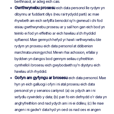
berthnasol, ar adeg eich cais.
Gwrthwynebu prosesu
eich data personol lle rydym yn
dibynnu ar fuddiant dilys (neu rai trydydd parti) ac mae
rhywbeth am eich sefyllfa benodol sy’n gwneud i chi fod
eisiau gwrthwynebu prosesu ar y sail hon gan eich bod yn
teimlo ei fod yn effeithio ar eich hawliau a’ch rhyddid
sylfaenol. Mae gennych hefyd yr hawl i wrthwynebu ble
rydym yn prosesu eich data personol at ddibenion
marchnata uniongyrchol. Mewn rhai achosion, efallai y
byddwn yn dangos bod gennym seiliau cyfreithlon
cymhellol i brosesu eich gwybodaeth sy’n diystyru eich
hawliau a’ch rhyddid.
Gofyn am gyfyngu ar brosesu
eich data personol. Mae
hyn yn eich galluogi i ofyn i ni atal prosesu eich data
personol yn y senarios canlynol: (a) os ydych am i ni
sefydlu cywirdeb y data; (b) pan fo ein defnydd o’r data yn
anghyfreithlon ond nad ydych am i ni ei ddileu; (c) lle mae
angen i ni gadw’r data hyd yn oed os nad oes ei angen