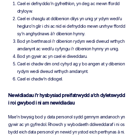
Cael ei defnyddio’n gyfreithlon, yn deg ac mewn ffordd
dryloyw.
Cael ei chasglu at ddibenion dilys yn unig yr ydym wedi’u
hegluro’n glir i chi ac nid ei defnyddio mewn unrhyw ffordd
sy’n anghydnaws â’r dibenion hynny.
Bod yn berthnasol i’r dibenion rydym wedi dweud wrthych
amdanynt ac wedi’u cyfyngu i’r dibenion hynny yn unig.
Bod yn gywir ac yn cael ei diweddaru.
Cael ei chadw dim ond cyhyd ag y bo angen at y dibenion
rydym wedi dweud wrthych amdanynt.
Cael ei chadw’n ddiogel.
Newidiadau i’r hysbysiad preifatrwydd a’ch dyletswydd
i roi gwybod i ni am newidiadau
Mae’n bwysig bod y data personol sydd gennym amdanoch yn
gywir ac yn gyfredol. Rhowch y wybodaeth ddiweddaraf i ni os
bydd eich data personol yn newid yn ystod eich perthynas â ni.