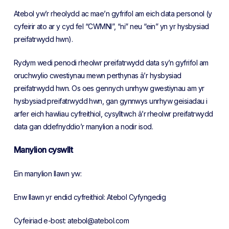
Atebol yw’r rheolydd ac mae’n gyfrifol am eich data personol (y
cyfeirir ato ar y cyd fel “CWMNI”, “ni” neu “ein” yn yr hysbysiad
preifatrwydd hwn).
Rydym wedi penodi rheolwr preifatrwydd data sy’n gyfrifol am
oruchwylio cwestiynau mewn perthynas â’r hysbysiad
preifatrwydd hwn. Os oes gennych unrhyw gwestiynau am yr
hysbysiad preifatrwydd hwn, gan gynnwys unrhyw geisiadau i
arfer eich hawliau cyfreithiol, cysylltwch â’r rheolwr preifatrwydd
data gan ddefnyddio’r manylion a nodir isod.
Manylion cyswllt
Ein manylion llawn yw:
Enw llawn yr endid cyfreithiol: Atebol Cyfyngedig
Cyfeiriad e-bost: atebol@atebol.com