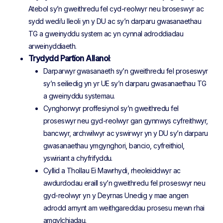
Atebol sy’n gweithredu fel cyd-reolwyr neu broseswyr ac
sydd wedi’u lleoli yn y DU ac sy’n darparu gwasanaethau
TG a gweinyddu system ac yn cynnal adroddiadau
arweinyddiaeth.
Trydydd Partïon Allanol
:
Darparwyr gwasanaeth sy’n gweithredu fel proseswyr
sy’n seiliedig yn yr UE sy’n darparu gwasanaethau TG
a gweinyddu systemau.
Cynghorwyr proffesiynol sy’n gweithredu fel
proseswyr neu gyd-reolwyr gan gynnwys cyfreithwyr,
bancwyr, archwilwyr ac yswirwyr yn y DU sy’n darparu
gwasanaethau ymgynghori, bancio, cyfreithiol,
yswiriant a chyfrifyddu.
Cyllid a Thollau Ei Mawrhydi, rheoleiddwyr ac
awdurdodau eraill sy’n gweithredu fel proseswyr neu
gyd-reolwyr yn y Deyrnas Unedig y mae angen
adrodd arnynt am weithgareddau prosesu mewn rhai
amgylchiadau.