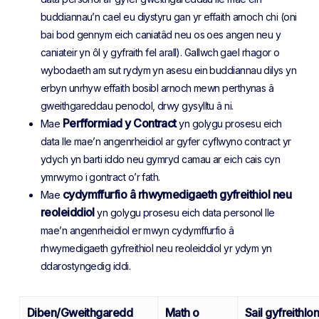
buddiannau’n cael eu diystyru gan yr effaith arnoch chi (oni
bai bod gennym eich caniatâd neu os oes angen neu y
caniateir yn ôl y gyfraith fel arall). Gallwch gael rhagor o
wybodaeth am sut rydym yn asesu ein buddiannau dilys yn
erbyn unrhyw effaith bosibl arnoch mewn perthynas â
gweithgareddau penodol, drwy gysylltu â ni.
Perfformiad y Contract
Mae
yn golygu prosesu eich
data lle mae’n angenrheidiol ar gyfer cyflwyno contract yr
ydych yn barti iddo neu gymryd camau ar eich cais cyn
ymrwymo i gontract o’r fath.
cydymffurfio â rhwymedigaeth gyfreithiol neu
Mae
reoleiddiol
yn golygu prosesu eich data personol lle
mae’n angenrheidiol er mwyn cydymffurfio â
rhwymedigaeth gyfreithiol neu reoleiddiol yr ydym yn
ddarostyngedig iddi.
Diben/Gweithgaredd
Math o
Sail gyfreithlon