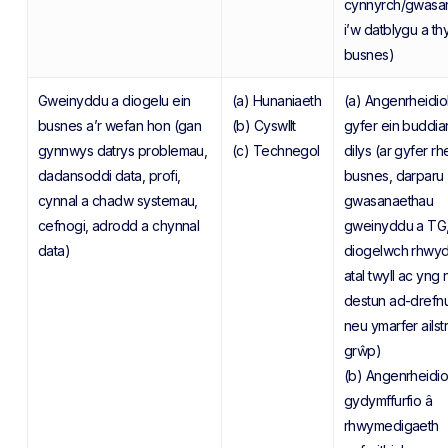
cynnyrch/gwasa
i’w datblygu a th
busnes)
Gweinyddu a diogelu ein
(a) Hunaniaeth
(a) Angenrheidiol
busnes a’r wefan hon (gan
(b) Cyswllt
gyfer ein buddi
gynnwys datrys problemau,
(c) Technegol
dilys (ar gyfer r
dadansoddi data, profi,
busnes, darparu
cynnal a chadw systemau,
gwasanaethau
cefnogi, adrodd a chynnal
gweinyddu a TG
data)
diogelwch rhwyd
atal twyll ac yng
destun ad-drefn
neu ymarfer ails
grŵp)
(b) Angenrheidiol
gydymffurfio â
rhwymedigaeth