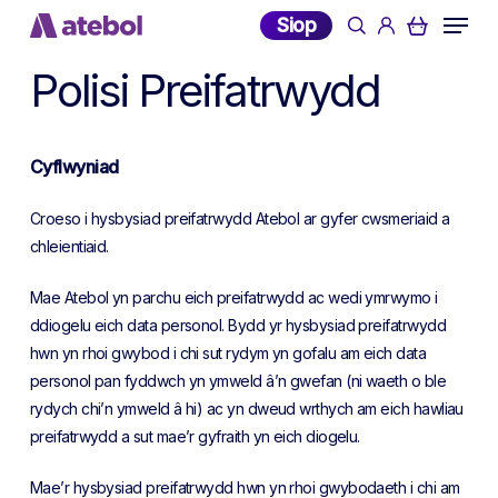
Skip
Menu
Siop
search
account
to
main
Polisi Preifatrwydd
content
Cyflwyniad
Croeso i hysbysiad preifatrwydd Atebol ar gyfer cwsmeriaid a
chleientiaid.
Mae Atebol yn parchu eich preifatrwydd ac wedi ymrwymo i
ddiogelu eich data personol. Bydd yr hysbysiad preifatrwydd
hwn yn rhoi gwybod i chi sut rydym yn gofalu am eich data
personol pan fyddwch yn ymweld â’n gwefan (ni waeth o ble
rydych chi’n ymweld â hi) ac yn dweud wrthych am eich hawliau
preifatrwydd a sut mae’r gyfraith yn eich diogelu.
Mae’r hysbysiad preifatrwydd hwn yn rhoi gwybodaeth i chi am