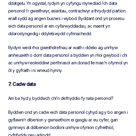
ddatgelu. Yn ogystal, rydym yn cyfyngu mynediad i’ch data
personol i’r gweithwyr, asiantau, contractwyr a thrydydd partïon
eraill sydd ag angen busnes i wybod. Byddant ond yn prosesu
eich data personol ar ein cyfarwyddiadau, ac maent yn
ddarostyngedig i ddyletswydd cyfrinachedd.
Rydym wedi rhoi gweithdrefnau ar waith i ddelio ag unrhyw
amheuaeth o dorri data personol a byddwn yn rhoi gwybod i chi
ac unrhyw reoleiddiwr perthnasol am doriad lle mae’n ofynnol yn
ôl y gyfraith i ni wneud hynny.
7.
Cadw data
Am ba hyd y byddwch chi’n defnyddio fy nata personol?
Byddwn ond yn cadw eich data personol cyhyd ag y bo angen i
gyflawni’r dibenion y gwnaethom ei gasglu ar eu cyfer, gan
gynnwys at ddibenion bodloni unrhyw ofynion cyfreithiol,
cyfrifyddu neu adrodd.