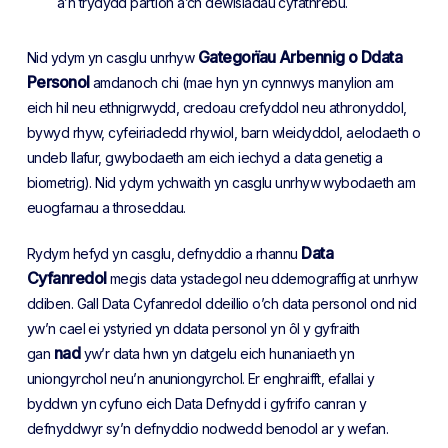
a’n trydydd partïon a’ch dewisiadau cyfathrebu.
Gategorïau Arbennig o Ddata
Nid ydym yn casglu unrhyw
Personol
amdanoch chi (mae hyn yn cynnwys manylion am
eich hil neu ethnigrwydd, credoau crefyddol neu athronyddol,
bywyd rhyw, cyfeiriadedd rhywiol, barn wleidyddol, aelodaeth o
undeb llafur, gwybodaeth am eich iechyd a data genetig a
biometrig). Nid ydym ychwaith yn casglu unrhyw wybodaeth am
euogfarnau a throseddau.
Data
Rydym hefyd yn casglu, defnyddio a rhannu
Cyfanredol
megis data ystadegol neu ddemograffig at unrhyw
ddiben. Gall Data Cyfanredol ddeillio o’ch data personol ond nid
yw’n cael ei ystyried yn ddata personol yn ôl y gyfraith
nad
gan
yw’r data hwn yn datgelu eich hunaniaeth yn
uniongyrchol neu’n anuniongyrchol. Er enghraifft, efallai y
byddwn yn cyfuno eich Data Defnydd i gyfrifo canran y
defnyddwyr sy’n defnyddio nodwedd benodol ar y wefan.