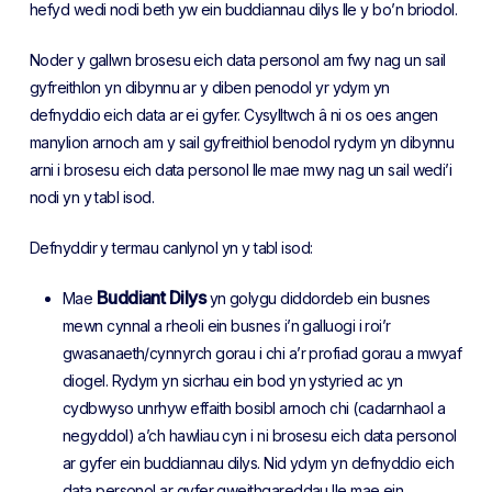
hefyd wedi nodi beth yw ein buddiannau dilys lle y bo’n briodol.
Noder y gallwn brosesu eich data personol am fwy nag un sail
gyfreithlon yn dibynnu ar y diben penodol yr ydym yn
defnyddio eich data ar ei gyfer. Cysylltwch â ni os oes angen
manylion arnoch am y sail gyfreithiol benodol rydym yn dibynnu
arni i brosesu eich data personol lle mae mwy nag un sail wedi’i
nodi yn y tabl isod.
Defnyddir y termau canlynol yn y tabl isod:
Buddiant Dilys
Mae
yn golygu diddordeb ein busnes
mewn cynnal a rheoli ein busnes i’n galluogi i roi’r
gwasanaeth/cynnyrch gorau i chi a’r profiad gorau a mwyaf
diogel. Rydym yn sicrhau ein bod yn ystyried ac yn
cydbwyso unrhyw effaith bosibl arnoch chi (cadarnhaol a
negyddol) a’ch hawliau cyn i ni brosesu eich data personol
ar gyfer ein buddiannau dilys. Nid ydym yn defnyddio eich
data personol ar gyfer gweithgareddau lle mae ein