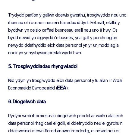
Trydydd partïon y gallwn ddewis gwerthu, trosglwyddo neu uno
rhannau o’n busnes neu ein hasedau iddynt. Fel arall, efallai y
byddwn yn ceisio caffael busnesau eraill neu uno â hwy. Os
bydd newid yn digwydd i’n busnes, yna gall y perchnogion
newydd ddefnyddio eich data personol yn yr un modd ag a
nodir yn yr hysbysiad preifatrwydd hwn.
5. Trosglwyddiadau rhyngwladol
Nid ydym yn trosglwyddo eich data personol y tu allan i’r Ardal
EEA
Economaidd Ewropeaidd (
).
6.
Diogelwch data
Rydym wedi rhoi mesurau diogelwch priodol ar waith i atal eich
data personol rhag cael ei golli, ei ddefnyddio neu ei gyrchu’n
ddamweiniol mewn ffordd anawdurdodedig, ei newid neu ei