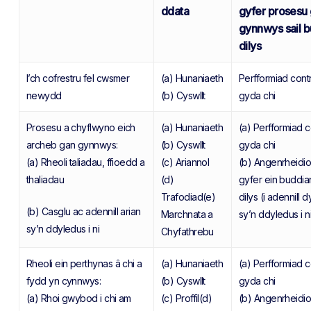
ddata
gyfer prosesu
gynnwys sail b
dilys
I’ch cofrestru fel cwsmer
(a) Hunaniaeth
Perfformiad cont
newydd
(b) Cyswllt
gyda chi
Prosesu a chyflwyno eich
(a) Hunaniaeth
(a) Perfformiad c
archeb gan gynnwys:
(b) Cyswllt
gyda chi
(a) Rheoli taliadau, ffioedd a
(c) Ariannol
(b) Angenrheidiol
thaliadau
(d)
gyfer ein buddi
Trafodiad(e)
dilys (i adennill 
(b) Casglu ac adennill arian
Marchnata a
sy’n ddyledus i n
sy’n ddyledus i ni
Chyfathrebu
Rheoli ein perthynas â chi a
(a) Hunaniaeth
(a) Perfformiad c
fydd yn cynnwys:
(b) Cyswllt
gyda chi
(a) Rhoi gwybod i chi am
(c) Proffil(d)
(b) Angenrheidiol