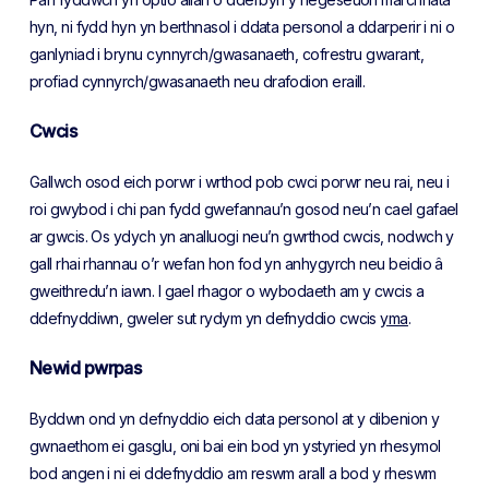
hyn, ni fydd hyn yn berthnasol i ddata personol a ddarperir i ni o
ganlyniad i brynu cynnyrch/gwasanaeth, cofrestru gwarant,
profiad cynnyrch/gwasanaeth neu drafodion eraill.
Cwcis
Gallwch osod eich porwr i wrthod pob cwci porwr neu rai, neu i
roi gwybod i chi pan fydd gwefannau’n gosod neu’n cael gafael
ar gwcis. Os ydych yn analluogi neu’n gwrthod cwcis, nodwch y
gall rhai rhannau o’r wefan hon fod yn anhygyrch neu beidio â
gweithredu’n iawn. I gael rhagor o wybodaeth am y cwcis a
ddefnyddiwn, gweler sut rydym yn defnyddio cwcis
y
ma
.
Newid pwrpas
Byddwn ond yn defnyddio eich data personol at y dibenion y
gwnaethom ei gasglu, oni bai ein bod yn ystyried yn rhesymol
bod angen i ni ei ddefnyddio am reswm arall a bod y rheswm