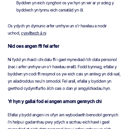
Byddwn yn eich cynghori os yw hyn yn wir ar yr adeg y
byddwch yn tynnu eich caniatâd yn ôl.
Os ydych yn dymuno arfer unrhyw un o’r hawliau a nodir
uchod,
cysylltwch â ni
Nid oes angen ffi fel arfer
Ni fydd yn rhaid i chi dalu ffi i gael mynediad i’ch data personol
(nac i arfer unrhyw un o’r hawliau eraill). Fodd bynnag, efallai y
byddwn yn codi ffi resymol os yw eich cais yn amlwg yn ddi-sail,
yn ailadroddus neu’n ormodol. Fel arall, efallai y byddwn yn
gwrthod cydymffurfio â’ch cais o dan yr amgylchiadau hyn.
Yr hyn y gallai fod ei angen arnom gennych chi
Efallai y bydd angen i ni ofyn am wybodaeth benodol gennych
i’n helpu i gadarnhau pwy ydych a sicrhau eich hawl i gael