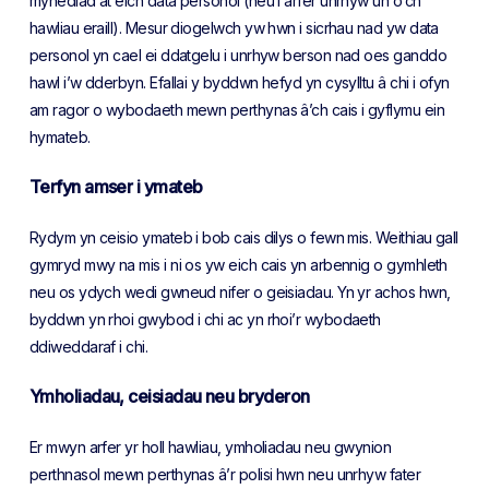
mynediad at eich data personol (neu i arfer unrhyw un o’ch
hawliau eraill). Mesur diogelwch yw hwn i sicrhau nad yw data
personol yn cael ei ddatgelu i unrhyw berson nad oes ganddo
hawl i’w dderbyn. Efallai y byddwn hefyd yn cysylltu â chi i ofyn
am ragor o wybodaeth mewn perthynas â’ch cais i gyflymu ein
hymateb.
Terfyn amser i ymateb
Rydym yn ceisio ymateb i bob cais dilys o fewn mis. Weithiau gall
gymryd mwy na mis i ni os yw eich cais yn arbennig o gymhleth
neu os ydych wedi gwneud nifer o geisiadau. Yn yr achos hwn,
byddwn yn rhoi gwybod i chi ac yn rhoi’r wybodaeth
ddiweddaraf i chi.
Ymholiadau, ceisiadau neu bryderon
Er mwyn arfer yr holl hawliau, ymholiadau neu gwynion
perthnasol mewn perthynas â’r polisi hwn neu unrhyw fater