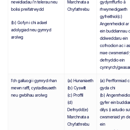
newidiadau i’n telerau neu
Marchnata a
gydymffurfio â
bolisi preifatrwydd
Chyfathrebu
rhwymedigaeth
gyfreithiol(c)
(b) Gofyn i chi adael
Angenrheidiol ar
adolygiad neu gymryd
ein buddiannau di
arolwg
ddiweddaru ein
cofnodion ac i as
mae cwsmeriaid 
defnyddio ein
cynnyrch/gwasa
I’ch galluogi i gymryd rhan
(a) Hunaniaeth
(a) Perfformiad c
mewn raffl, cystadleuaeth
(b) Cyswllt
gyda chi
neu gwblhau arolwg
(c) Proffil
(b) Angenrheidiol
(d)
gyfer ein buddi
Defnydd(e)
dilys (i astudio s
Marchnata a
cwsmeriaid yn d
Chyfathrebu
ein