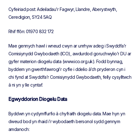
Cyfeiriad post: Adeiladau’r Fagwyr, Llandre, Aberystwyth,
Ceredigion, SY24 5AQ
Rhif ffôn: 01970 832 172
Mae gennych hawl i wneud cwyn ar unrhyw adeg i Swyddfa’r
Comisiynydd Gwybodaeth (ICO), awdurdod goruchwylio’r DU ar
gyfer materion diogelu data (www.ico.org.uk). Fodd bynnag,
byddem yn gwerthfawrogi’r cyfle i ddelio â’ch pryderon cyn i
chi fynd at Swyddfa’r Comisiynydd Gwybodaeth, felly cysylltwch
â ni yn y lle cyntaf.
Egwyddorion Diogelu Data
Byddwn yn cydymffurfio â chyfraith diogelu data. Mae hyn yn
dweud bod yn rhaid i’r wybodaeth bersonol sydd gennym
amdanoch: