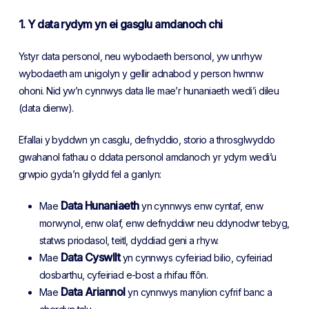
1. Y data rydym yn ei gasglu amdanoch chi
Ystyr data personol, neu wybodaeth bersonol, yw unrhyw
wybodaeth am unigolyn y gellir adnabod y person hwnnw
ohoni. Nid yw’n cynnwys data lle mae’r hunaniaeth wedi’i dileu
(data dienw).
Efallai y byddwn yn casglu, defnyddio, storio a throsglwyddo
gwahanol fathau o ddata personol amdanoch yr ydym wedi’u
grwpio gyda’n gilydd fel a ganlyn:
Data Hunaniaeth
Mae
yn cynnwys enw cyntaf, enw
morwynol, enw olaf, enw defnyddiwr neu ddynodwr tebyg,
statws priodasol, teitl, dyddiad geni a rhyw.
Data Cyswllt
Mae
yn cynnwys cyfeiriad bilio, cyfeiriad
dosbarthu, cyfeiriad e-bost a rhifau ffôn.
Data Ariannol
Mae
yn cynnwys manylion cyfrif banc a