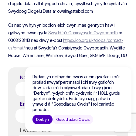
diogelu data arall rhyngoch chi a ni, cysylltwch yn y lle cyntaf â’n
Swyddog Diogelu Data ar owain@atebol.com.
Os nad yw hyn yn bodloni eich cwyn, mae gennych hawl i
gyflwyno cwyn gyda
Swyddfa’r Comisiynydd Gwybodaeth
ar
03031231113 neu drwy e-bost
https://ico.org.uk/global/contact-
us/email/
neu at Swyddfa’r Comisiynydd Gwybodaeth, Wycliffe
House, Water Lane, Wilmslow, Swydd Gaer, SK9 5AF, Lloegr, DU.
Rydym yn defnyddio cwcis ar ein gwefan i roi'r
Name
*
profiad mwyaf perthnasol i chi trwy gofio'ch
dewisiadau a'ch ailymweliadau. Trwy glicio
“Derbyn”, rydych chi'n cydsynio i'r HOLL gwcis
gael eu defnyddio. Fodd bynnag, gallwch
Email
ymweld â "Gosodiadau Cwcis" i roi caniatâd
*
penodol.
Derbyn
Gosodiadau Cwcis
I would like to
*