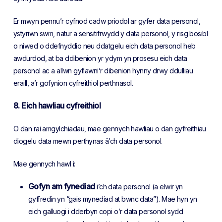
Er mwyn pennu’r cyfnod cadw priodol ar gyfer data personol,
ystyriwn swm, natur a sensitifrwydd y data personol, y risg bosibl
o niwed o ddefnyddio neu ddatgelu eich data personol heb
awdurdod, at ba ddibenion yr ydym yn prosesu eich data
personol ac a allwn gyflawni’r dibenion hynny drwy ddulliau
eraill, a’r gofynion cyfreithiol perthnasol.
8. Eich hawliau cyfreithiol
O dan rai amgylchiadau, mae gennych hawliau o dan gyfreithiau
diogelu data mewn perthynas â’ch data personol.
Mae gennych hawl i:
Gofyn am fynediad
i’ch data personol (a elwir yn
gyffredin yn “gais mynediad at bwnc data”). Mae hyn yn
eich galluogi i dderbyn copi o’r data personol sydd