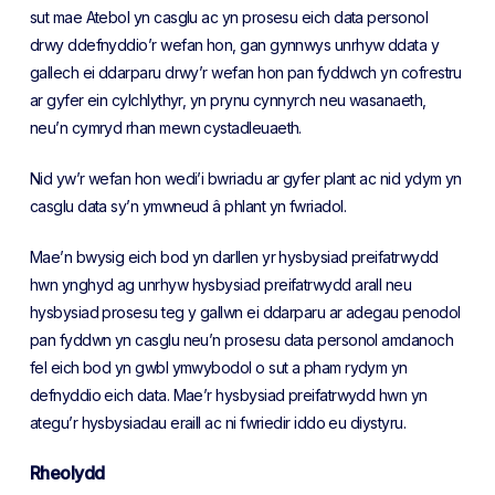
sut mae Atebol yn casglu ac yn prosesu eich data personol
drwy ddefnyddio’r wefan hon, gan gynnwys unrhyw ddata y
gallech ei ddarparu drwy’r wefan hon pan fyddwch yn cofrestru
ar gyfer ein cylchlythyr, yn prynu cynnyrch neu wasanaeth,
neu’n cymryd rhan mewn cystadleuaeth.
Nid yw’r wefan hon wedi’i bwriadu ar gyfer plant ac nid ydym yn
casglu data sy’n ymwneud â phlant yn fwriadol.
Mae’n bwysig eich bod yn darllen yr hysbysiad preifatrwydd
hwn ynghyd ag unrhyw hysbysiad preifatrwydd arall neu
hysbysiad prosesu teg y gallwn ei ddarparu ar adegau penodol
pan fyddwn yn casglu neu’n prosesu data personol amdanoch
fel eich bod yn gwbl ymwybodol o sut a pham rydym yn
defnyddio eich data. Mae’r hysbysiad preifatrwydd hwn yn
ategu’r hysbysiadau eraill ac ni fwriedir iddo eu diystyru.
Rheolydd