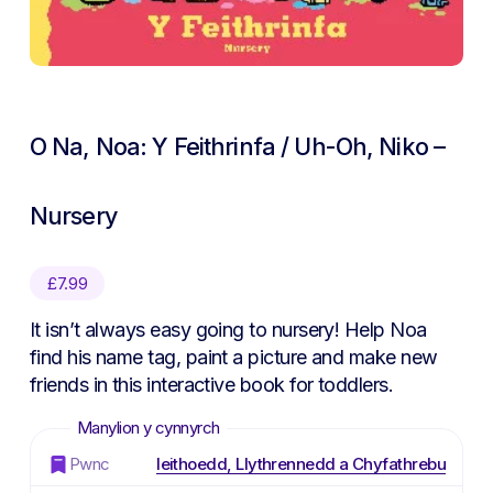
O Na, Noa: Y Feithrinfa / Uh-Oh, Niko –
Nursery
£
7.99
It isn’t always easy going to nursery! Help Noa
find his name tag, paint a picture and make new
friends in this interactive book for toddlers.
Pwnc
Ieithoedd, Llythrennedd a Chyfathrebu