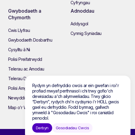
Cyfryngau
Gwybodaeth a
Adnoddau
Chymorth
Addysgol
Cwis Llyfrau
Cynnig Syniadau
Gwybodaeth Dosbarthu
Cysylltu â Ni
Polisi Preifatrwydd
Telerau ac Amodau
Telerau Defnyddio’r Wefan
Rydym yn defnyddio cwcis ar ein gwefan i roi'r
Polisi Amgylcheddol
profiad mwyaf perthnasol i chi trwy gofio'ch
dewisiadau a'ch ailymweliadau. Trwy glicio
Newyddion
“Derbyn”, rydych chi'n cydsynio i'r HOLL gwcis
gael eu defnyddio. Fodd bynnag, gallwch
Map o’r Wefan
ymweld â "Gosodiadau Cwcis" i roi caniatâd
penodol.
Derbyn
Gosodiadau Cwcis