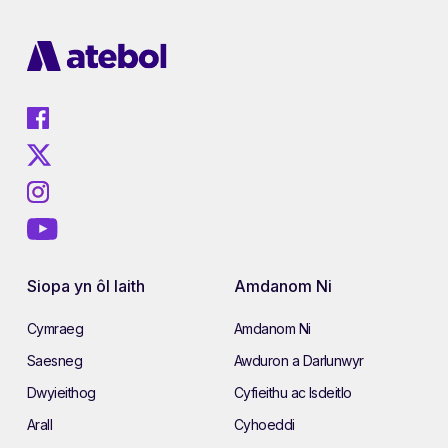
Siopa yn ôl Iaith
Amdanom Ni
Cymraeg
Amdanom Ni
Saesneg
Awduron a Darlunwyr
Dwyieithog
Cyfieithu ac Isdeitlo
Arall
Cyhoeddi