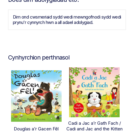
Dim ond cwsmeriaid sydd wedi mewngofnodi sydd wedi
prynu'r cynnyrch hwn a all adael adolygiad.
Cynhyrchion perthnasol
Cadi a Jac a’r Gath Fach /
Douglas a’r Gacen Fêl
Cadi and Jac and the Kitten