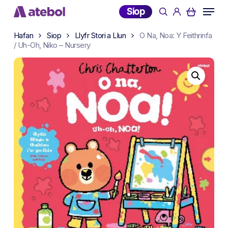
Skip
Menu
Siop
search
account
to
main
Hafan
Siop
Llyfr Stori a Llun
O Na, Noa: Y Feithrinfa
content
/ Uh-Oh, Niko – Nursery