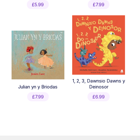
£
5.99
£
7.99
1, 2, 3, Dawnsio Dawns y
Julian yn y Briodas
Deinosor
£
7.99
£
6.99