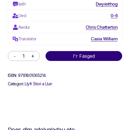
Iaith
Dwyieithog
Oed
0-6
Awdur
Chris Chatterton
Translator
Casia William
Alternative:
I'r Fasged
ISBN:
9781801065214
Categori:
Llyfr Stori a Llun
Does dim adolygiadau eto.