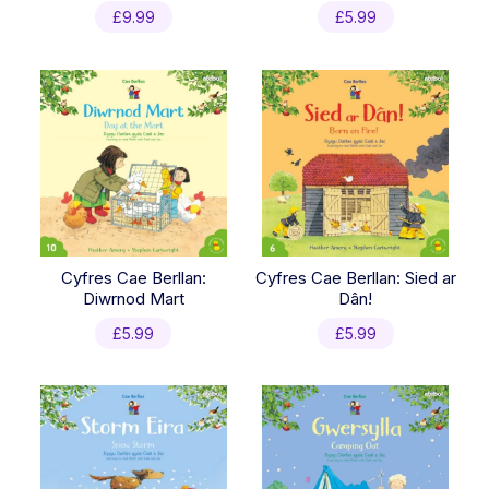
£
9.99
£
5.99
Cyfres Cae Berllan:
Cyfres Cae Berllan: Sied ar
Diwrnod Mart
Dân!
£
5.99
£
5.99