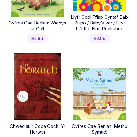
Llyfr Codi Fflap Cyntaf Babi
Cyfres Cae Berllan: Wichyn
Pi-po / Baby’s Very First
ar Goll
Lift the Flap Peekaboo
£
5.99
£
6.99
Chwedlau’r Copa Coch: Yr
Cyfres Cae Berllan: Methu
Horwth
Symud!