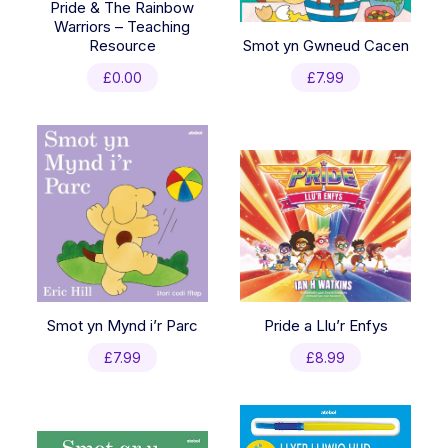
Pride & The Rainbow
Warriors – Teaching
Resource
Smot yn Gwneud Cacen
£
0.00
£
7.99
Smot yn Mynd i’r Parc
Pride a Llu’r Enfys
£
7.99
£
8.99