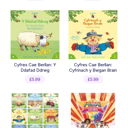
Cyfres Cae Berllan: Y
Cyfres Cae Berllan:
Ddafad Ddrwg
Cyfrinach y Bwgan Brain
£
5.99
£
5.99