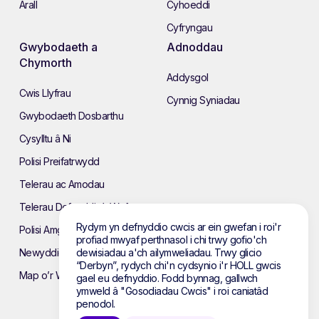
Arall
Cyhoeddi
Cyfryngau
Gwybodaeth a
Adnoddau
Chymorth
Addysgol
Cwis Llyfrau
Cynnig Syniadau
Gwybodaeth Dosbarthu
Cysylltu â Ni
Polisi Preifatrwydd
Telerau ac Amodau
Telerau Defnyddio’r Wefan
Rydym yn defnyddio cwcis ar ein gwefan i roi'r
Polisi Amgylcheddol
profiad mwyaf perthnasol i chi trwy gofio'ch
dewisiadau a'ch ailymweliadau. Trwy glicio
Newyddion
“Derbyn”, rydych chi'n cydsynio i'r HOLL gwcis
Map o’r Wefan
gael eu defnyddio. Fodd bynnag, gallwch
ymweld â "Gosodiadau Cwcis" i roi caniatâd
penodol.