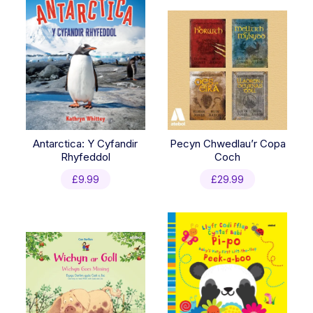
Antarctica: Y Cyfandir
Pecyn Chwedlau’r Copa
Rhyfeddol
Coch
£
9.99
£
29.99