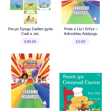
Pecyn Dysgu Darllen gyda
Pride a Llu’r Enfys –
Cadi a Jac
Adnoddau Addysgu
£
49.99
£
0.00