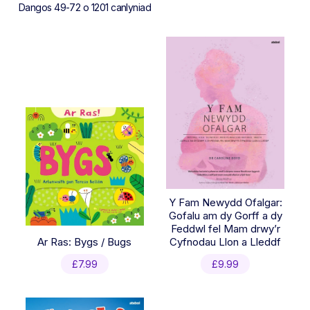
Sorted
Dangos 49-72 o 1201 canlyniad
by
latest
Y Fam Newydd Ofalgar:
Gofalu am dy Gorff a dy
Feddwl fel Mam drwy’r
Ar Ras: Bygs / Bugs
Cyfnodau Llon a Lleddf
£
7.99
£
9.99