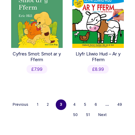
Cyfres Smot: Smot ar y
Llyfr Lliwio Hud – Ar y
Fferm
Fferm
£
7.99
£
8.99
Previous
1
2
3
4
5
6
…
49
50
51
Next