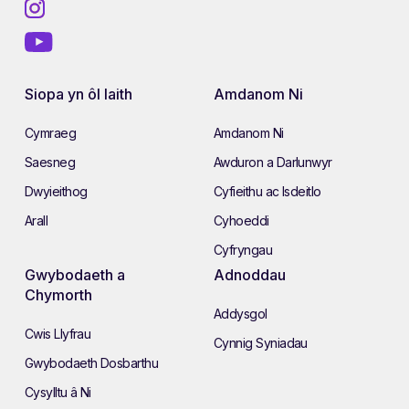
Siopa yn ôl Iaith
Amdanom Ni
Cymraeg
Amdanom Ni
Saesneg
Awduron a Darlunwyr
Dwyieithog
Cyfieithu ac Isdeitlo
Arall
Cyhoeddi
Cyfryngau
Gwybodaeth a
Adnoddau
Chymorth
Addysgol
Cwis Llyfrau
Cynnig Syniadau
Gwybodaeth Dosbarthu
Cysylltu â Ni