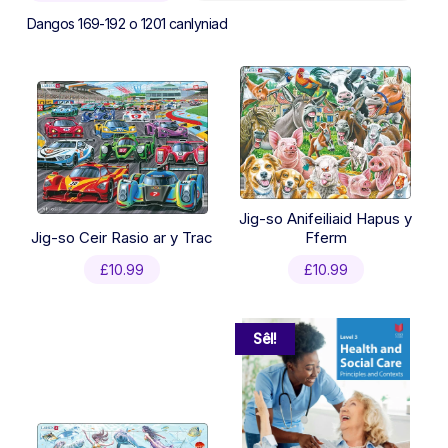
Sorted
Dangos 169-192 o 1201 canlyniad
by
latest
Jig-so Anifeiliaid Hapus y
Jig-so Ceir Rasio ar y Trac
Fferm
£
10.99
£
10.99
Sêl!