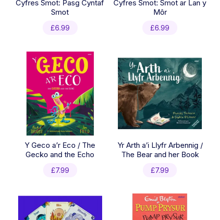
Cyfres Smot: Pasg Cyntaf
Cyfres Smot: Smot ar Lan y
Smot
Môr
£
6.99
£
6.99
Y Geco a’r Eco / The
Yr Arth a’i Llyfr Arbennig /
Gecko and the Echo
The Bear and her Book
£
7.99
£
7.99