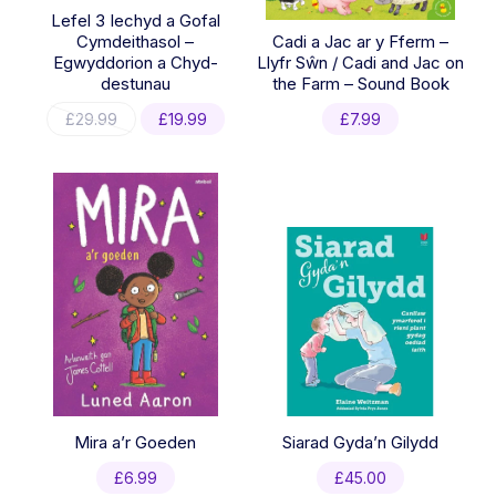
Lefel 3 Iechyd a Gofal
Cymdeithasol –
Cadi a Jac ar y Fferm –
Egwyddorion a Chyd-
Llyfr Sŵn / Cadi and Jac on
destunau
the Farm – Sound Book
Original
Current
£
29.99
£
19.99
£
7.99
price
price
was:
is:
£29.99.
£19.99.
Mira a’r Goeden
Siarad Gyda’n Gilydd
£
6.99
£
45.00