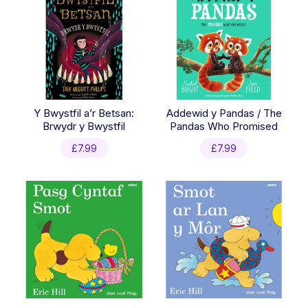
Y Bwystfil a’r Betsan:
Addewid y Pandas / The
Brwydr y Bwystfil
Pandas Who Promised
£
7.99
£
7.99