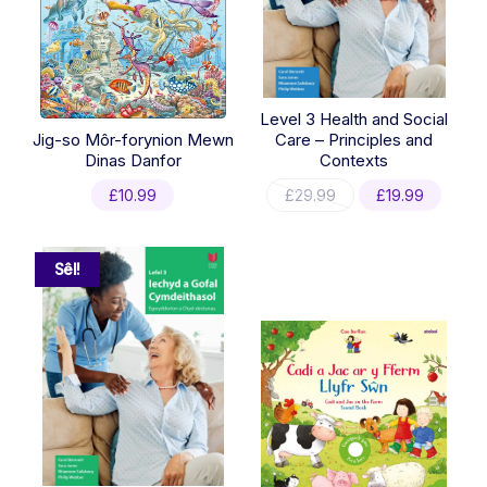
Level 3 Health and Social
Jig-so Môr-forynion Mewn
Care – Principles and
Dinas Danfor
Contexts
Original
Curren
£
10.99
£
29.99
£
19.99
price
price
was:
is:
£29.99.
£19.99
Sêl!