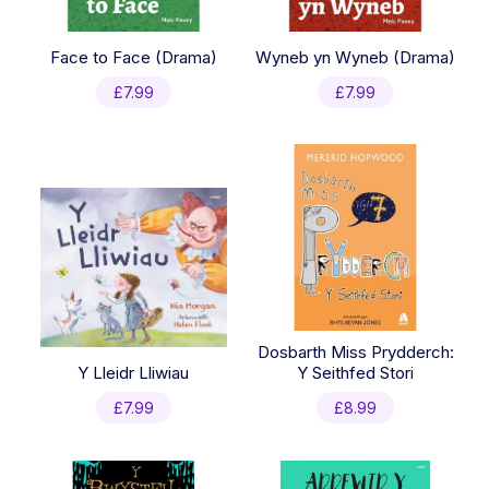
Face to Face (Drama)
Wyneb yn Wyneb (Drama)
£
7.99
£
7.99
Dosbarth Miss Prydderch:
Y Lleidr Lliwiau
Y Seithfed Stori
£
7.99
£
8.99