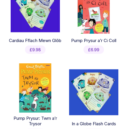
Cardiau Fflach Mewn Glôb
Pump Prysur a’r Ci Coll
£
9.98
£
6.99
Pump Prysur: Twm a’r
Trysor
In a Globe Flash Cards