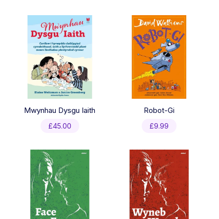
Mwynhau Dysgu Iaith
Robot-Gi
£
45.00
£
9.99