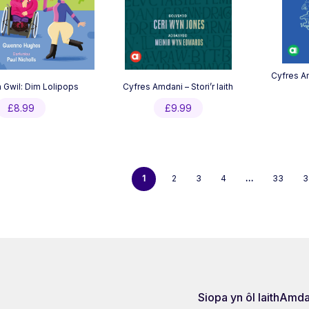
Cyfres A
n Gwil: Dim Lolipops
Cyfres Amdani – Stori’r Iaith
£
8.99
£
9.99
1
2
3
4
…
33
3
Siopa yn ôl Iaith
Amda