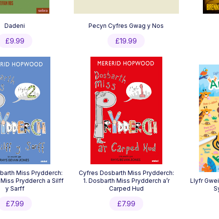
Dadeni
Pecyn Cyfres Gwag y Nos
£
9.99
£
19.99
barth Miss Prydderch:
Cyfres Dosbarth Miss Prydderch:
 Miss Prydderch a Silff
1. Dosbarth Miss Prydderch a’r
Llyfr Gwe
y Sarff
Carped Hud
Sy
£
7.99
£
7.99