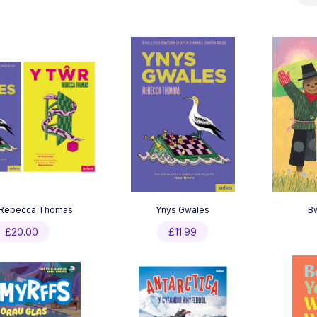
by
latest
 Rebecca Thomas
Ynys Gwales
Bw
£
20.00
£
11.99