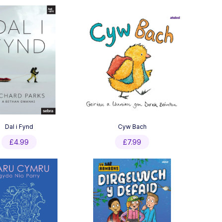
Dal i Fynd
Cyw Bach
£
4.99
£
7.99