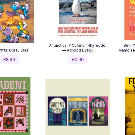
Antarctica: Y Cyfandir Rhyfeddol
Beth Y
rffs: Gorau Glas
— Adnodd Dysgu
Mamolaet
£
8.99
£
0.00