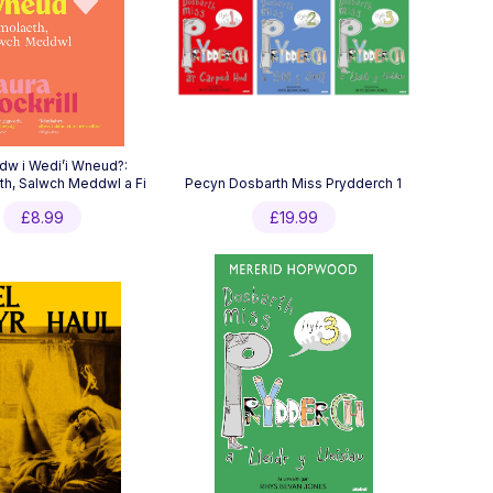
dw i Wedi’i Wneud?:
h, Salwch Meddwl a Fi
Pecyn Dosbarth Miss Prydderch 1
£
8.99
£
19.99