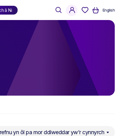
search
account
ch â Ni
English
Siopa
yn ôl iaith
Cymraeg
Saesneg
Dwyieithog
refnu yn ôl pa mor ddiweddar yw’r cynnyrch