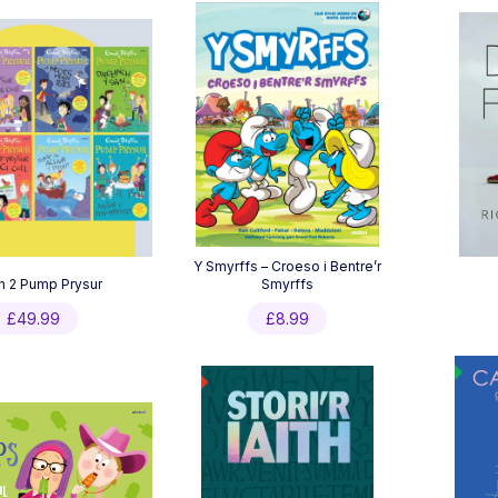
Y Smyrffs – Croeso i Bentre’r
n 2 Pump Prysur
Smyrffs
£
49.99
£
8.99