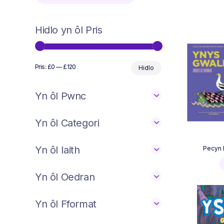
Hidlo yn ôl Pris
Min
Max
Pris:
£0
—
£120
Hidlo
price
price
Yn ôl Pwnc
Yn ôl Categori
Yn ôl Iaith
Pecyn
Yn ôl Oedran
Yn ôl Fformat