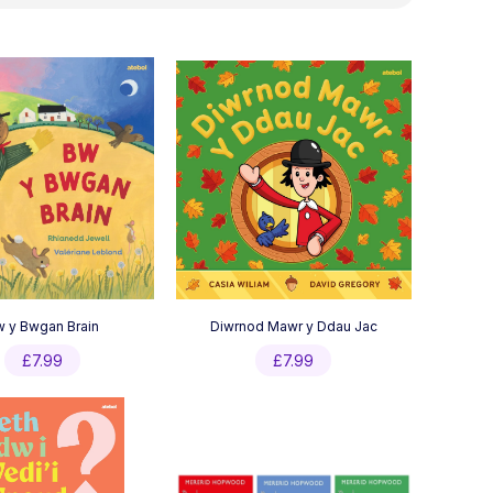
 y Bwgan Brain
Diwrnod Mawr y Ddau Jac
£
7.99
£
7.99