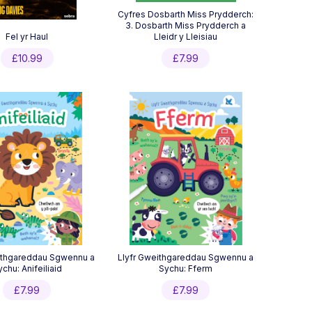
Cyfres Dosbarth Miss Prydderch:
3. Dosbarth Miss Prydderch a
Fel yr Haul
Lleidr y Lleisiau
£
10.99
£
7.99
ithgareddau Sgwennu a
Llyfr Gweithgareddau Sgwennu a
chu: Anifeiliaid
Sychu: Fferm
£
7.99
£
7.99