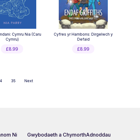
mdani: Cymru Nia (Caru
Cyfres yr Hambons: Dirgelwch y
Cymru)
Defaid
£
8.99
£
8.99
4
35
Next
nom Ni
Gwybodaeth a Chymorth
Adnoddau