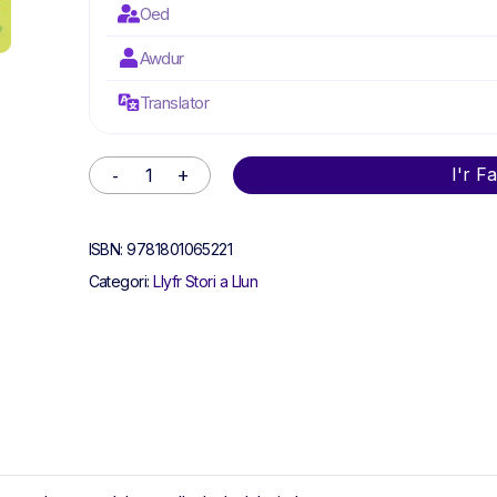
Oed
Awdur
Translator
Alternative:
I'r F
ISBN:
9781801065221
Categori:
Llyfr Stori a Llun