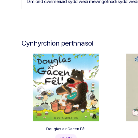
Dim ond cwsmeriaid sydd wedi mewngofnodi sydd wedi pr
Cynhyrchion perthnasol
Douglas a’r Gacen Fêl