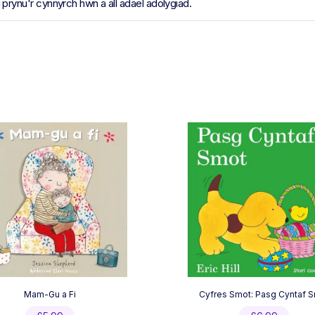
ynu'r cynnyrch hwn a all adael adolygiad.
Mam-Gu a Fi
Cyfres Smot: Pasg Cyntaf 