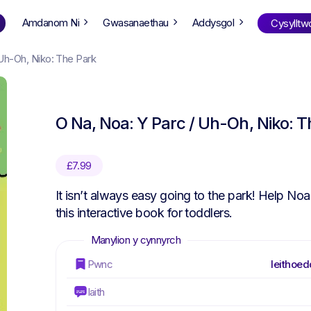
Amdanom Ni
Gwasanaethau
Addysgol
Cysylltw
 Uh-Oh, Niko: The Park
Siopa
yn ôl oed
O Na, Noa: Y Parc / Uh-Oh, Niko: T
ng Well
0-6
12+
ali
7+
18+
£
7.99
erllan
9+
l Bright
It isn’t always easy going to the park! Help Noa
this interactive book for toddlers.
Cwis Llyfrau
Pwnc
Ieithoed
Iaith