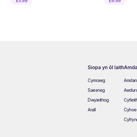
£
5.99
£
6.99
Siopa yn ôl Iaith
Amda
Cymraeg
Amdan
Saesneg
Awduro
Dwyieithog
Cyfieit
Arall
Cyhoe
Cyfry