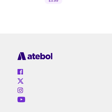
£
5.99