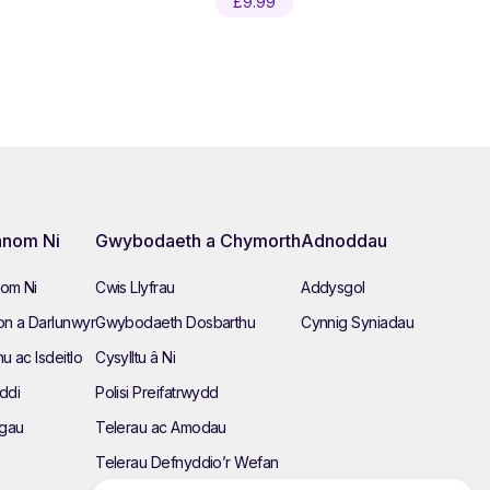
£
9.99
nom Ni
Gwybodaeth a Chymorth
Adnoddau
om Ni
Cwis Llyfrau
Addysgol
n a Darlunwyr
Gwybodaeth Dosbarthu
Cynnig Syniadau
hu ac Isdeitlo
Cysylltu â Ni
ddi
Polisi Preifatrwydd
ngau
Telerau ac Amodau
Telerau Defnyddio’r Wefan