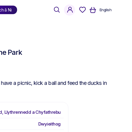
search
account
ch â Ni
English
Siopa
yn ôl iaith
he Park
Cymraeg
Saesneg
Dwyieithog
 have a picnic, kick a ball and feed the ducks in
d, Llythrennedd a Chyfathrebu
Dwyieithog