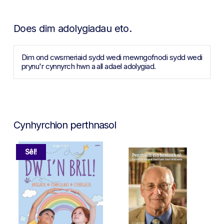
Does dim adolygiadau eto.
Dim ond cwsmeriaid sydd wedi mewngofnodi sydd wedi
prynu'r cynnyrch hwn a all adael adolygiad.
Cynhyrchion perthnasol
Sêl!