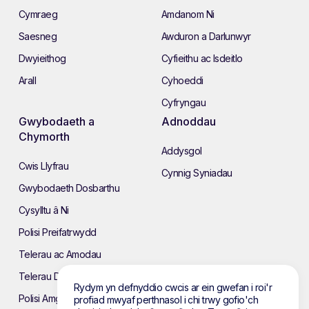
Cymraeg
Amdanom Ni
Saesneg
Awduron a Darlunwyr
Dwyieithog
Cyfieithu ac Isdeitlo
Arall
Cyhoeddi
Cyfryngau
Gwybodaeth a
Adnoddau
Chymorth
Addysgol
Cwis Llyfrau
Cynnig Syniadau
Gwybodaeth Dosbarthu
Cysylltu â Ni
Polisi Preifatrwydd
Telerau ac Amodau
Telerau Defnyddio’r Wefan
Rydym yn defnyddio cwcis ar ein gwefan i roi'r
Polisi Amgylcheddol
profiad mwyaf perthnasol i chi trwy gofio'ch