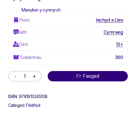
Pwnc
Iechyd a Lles
Iaith
Cymraeg
Oed
12+
Tudalennau
360
Alternative:
I'r Fasged
ISBN:
9781913245108
Categori:
Ffeithiol