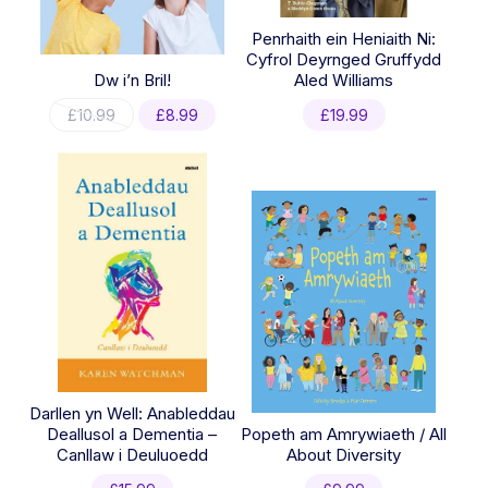
Penrhaith ein Heniaith Ni:
Cyfrol Deyrnged Gruffydd
Dw i’n Bril!
Aled Williams
Original
Current
£
10.99
£
8.99
£
19.99
price
price
was:
is:
£10.99.
£8.99.
Darllen yn Well: Anableddau
Deallusol a Dementia –
Popeth am Amrywiaeth / All
Canllaw i Deuluoedd
About Diversity