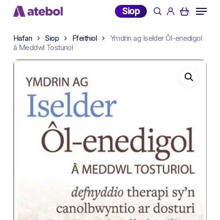
Skip
Menu
Siop
search
account
to
main
Hafan
Siop
Ffeithiol
Ymdrin ag Iselder Ôl-enedigol
content
â Meddwl Tosturiol