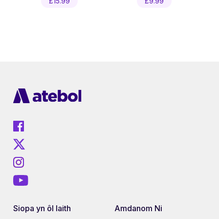
£
15.99
£
9.99
Siopa yn ôl Iaith
Amdanom Ni