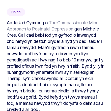
£
15.99
Addasiad Cymraeg o
The Compassionate Mind
Approach to Postnatal Depression
gan Michelle
Cree. Gall cael babi fod yn gyfnod o lawenydd
ond hefyd yn destun pryder a hyd yn oed iselder i
famau newydd. Mae’n gyffredin iawn i famau
newydd brofi cyfnod byr o bryder yn dilyn
genedigaeth ac i fwy nag 1 o bob 10 menyw, gall y
profiad ofidus hwn fod yn fwy hirfaith. Bydd y llyfr
hunangymorth ymarferol hwn sy’n seiliedig ar
Therapi sy’n Canolbwyntio ar Dosturi yn eich
helpu i adnabod rhai o’r symptomau a, lle bo
hynny’n briodol, eu normaleiddio, a thrwy hynny
leddfu eu gofid. Bydd hefyd yn tywys mamau i
fod, a mamau newydd trwy’r ddrysfa o deimladau
dryslyd a all godi.