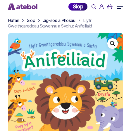
Skip
Menu
Siop
search
account
to
main
Hafan
Siop
Jig-sos a Phosau
Llyfr
content
Gweithgareddau Sgwennu a Sychu: Anifeiliaid