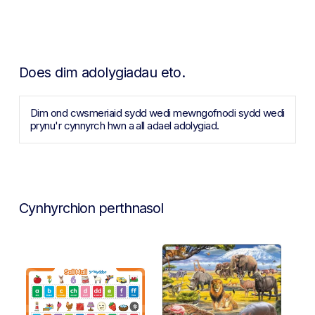
Does dim adolygiadau eto.
Dim ond cwsmeriaid sydd wedi mewngofnodi sydd wedi
prynu'r cynnyrch hwn a all adael adolygiad.
Cynhyrchion perthnasol