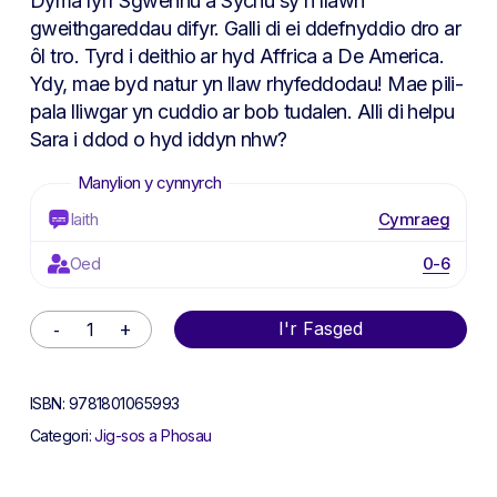
Dyma lyfr Sgwennu a Sychu sy’n llawn
gweithgareddau difyr. Galli di ei ddefnyddio dro ar
ôl tro. Tyrd i deithio ar hyd Affrica a De America.
Ydy, mae byd natur yn llaw rhyfeddodau! Mae pili-
pala lliwgar yn cuddio ar bob tudalen. Alli di helpu
Sara i ddod o hyd iddyn nhw?
Iaith
Cymraeg
Oed
0-6
Alternative:
I'r Fasged
ISBN:
9781801065993
Categori:
Jig-sos a Phosau