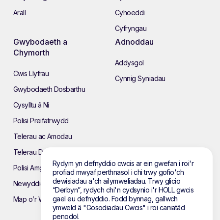
Arall
Cyhoeddi
Cyfryngau
Gwybodaeth a
Adnoddau
Chymorth
Addysgol
Cwis Llyfrau
Cynnig Syniadau
Gwybodaeth Dosbarthu
Cysylltu â Ni
Polisi Preifatrwydd
Telerau ac Amodau
Telerau Defnyddio’r Wefan
Rydym yn defnyddio cwcis ar ein gwefan i roi'r
Polisi Amgylcheddol
profiad mwyaf perthnasol i chi trwy gofio'ch
dewisiadau a'ch ailymweliadau. Trwy glicio
Newyddion
“Derbyn”, rydych chi'n cydsynio i'r HOLL gwcis
gael eu defnyddio. Fodd bynnag, gallwch
Map o’r Wefan
ymweld â "Gosodiadau Cwcis" i roi caniatâd
penodol.