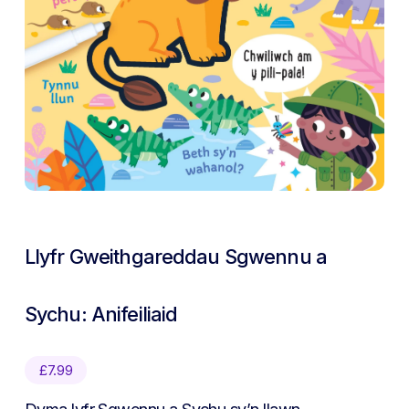
Llyfr Gweithgareddau Sgwennu a
Sychu: Anifeiliaid
£
7.99