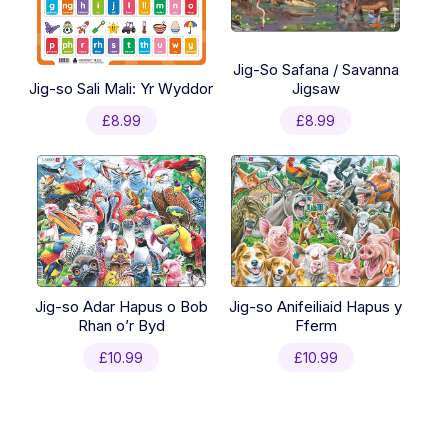
Jig-So Safana / Savanna
Jig-so Sali Mali: Yr Wyddor
Jigsaw
£
8.99
£
8.99
Jig-so Adar Hapus o Bob
Jig-so Anifeiliaid Hapus y
Rhan o’r Byd
Fferm
£
10.99
£
10.99