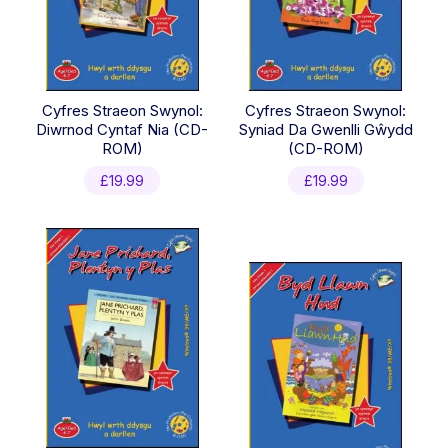
Cyfres Straeon Swynol:
Cyfres Straeon Swynol:
Diwrnod Cyntaf Nia (CD-
Syniad Da Gwenlli Gŵydd
ROM)
(CD-ROM)
£
19.99
£
19.99