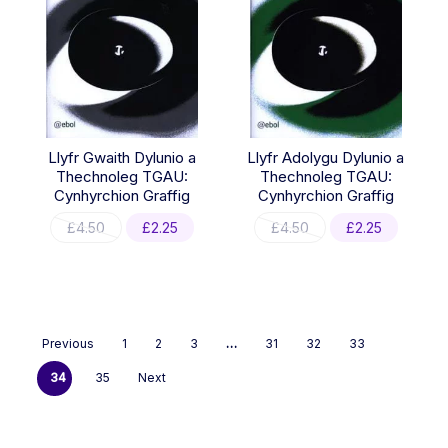
Llyfr Gwaith Dylunio a
Llyfr Adolygu Dylunio a
Thechnoleg TGAU:
Thechnoleg TGAU:
Cynhyrchion Graffig
Cynhyrchion Graffig
Original
Current
Original
Current
£
4.50
£
2.25
£
4.50
£
2.25
price
price
price
price
was:
is:
was:
is:
£4.50.
£2.25.
£4.50.
£2.25.
Previous
1
2
3
…
31
32
33
34
35
Next