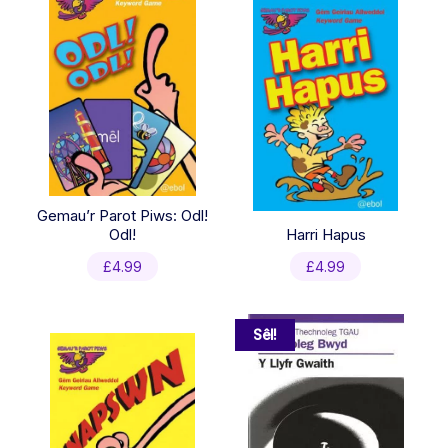
Gemau’r Parot Piws: Odl!
Odl!
Harri Hapus
£
4.99
£
4.99
Sêl!