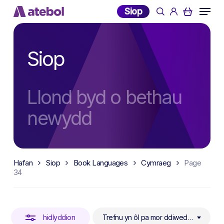
Skip
Menu
Siop
search
account
to
Close
main
Filters
content
Siop
Llond byd o bethau
newydd
Hafan
Siop
Book Languages
Cymraeg
Page
34
hidlyddion
Trefnu yn ôl pa mor ddiweddar yw’r cynnyrch