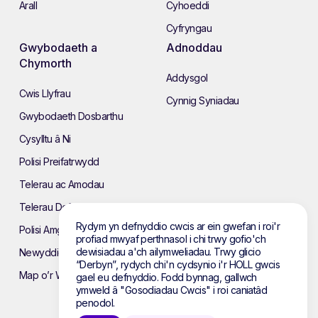
Arall
Cyhoeddi
Cyfryngau
Gwybodaeth a
Adnoddau
Chymorth
Addysgol
Cwis Llyfrau
Cynnig Syniadau
Gwybodaeth Dosbarthu
Cysylltu â Ni
Polisi Preifatrwydd
Telerau ac Amodau
Telerau Defnyddio’r Wefan
Rydym yn defnyddio cwcis ar ein gwefan i roi'r
Polisi Amgylcheddol
profiad mwyaf perthnasol i chi trwy gofio'ch
dewisiadau a'ch ailymweliadau. Trwy glicio
Newyddion
“Derbyn”, rydych chi'n cydsynio i'r HOLL gwcis
Map o’r Wefan
gael eu defnyddio. Fodd bynnag, gallwch
ymweld â "Gosodiadau Cwcis" i roi caniatâd
penodol.