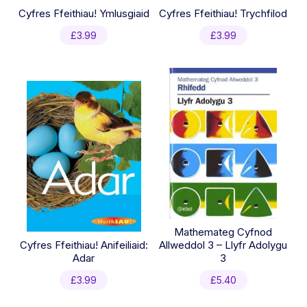
Cyfres Ffeithiau! Ymlusgiaid
Cyfres Ffeithiau! Trychfilod
£
3.99
£
3.99
Mathemateg Cyfnod
Cyfres Ffeithiau! Anifeiliaid:
Allweddol 3 – Llyfr Adolygu
Adar
3
£
3.99
£
5.40