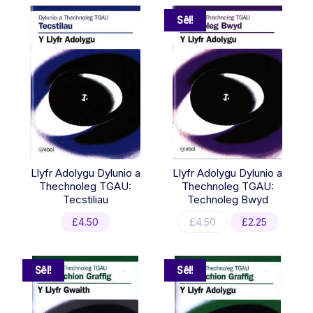
Sêl!
Llyfr Adolygu Dylunio a
Llyfr Adolygu Dylunio a
Thechnoleg TGAU:
Thechnoleg TGAU:
Tecstiliau
Technoleg Bwyd
Original
Current
£
4.50
£
4.50
£
2.25
price
price
was:
is:
£4.50.
£2.25.
Sêl!
Sêl!