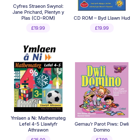
Cyfres Straeon Swynol:
Jane Prichard, Plentyn y
Plas (CD-ROM)
CD ROM – Byd Llawn Hud
£
19.99
£
19.99
Ymlaen a Ni: Mathemateg
Lefel 4-5 Llawlyfr
Gemau’r Parot Piws: Dwli
Athrawon
Domino
£
25.00
£
7.99