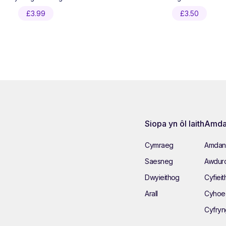
£
3.99
£
3.50
Siopa yn ôl Iaith
Amda
Cymraeg
Amdan
Saesneg
Awduro
Dwyieithog
Cyfieit
Arall
Cyhoe
Cyfry