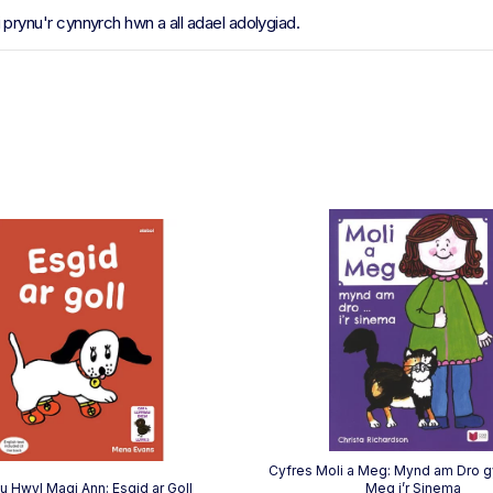
ynu'r cynnyrch hwn a all adael adolygiad.
Cyfres Moli a Meg: Mynd am Dro g
au Hwyl Magi Ann: Esgid ar Goll
Meg i’r Sinema