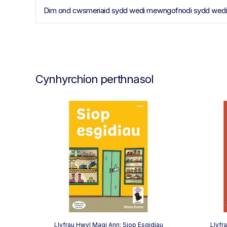
Dim ond cwsmeriaid sydd wedi mewngofnodi sydd wedi pr
Cynhyrchion perthnasol
Llyfrau Hwyl Magi Ann: Siop Esgidiau
Llyfr