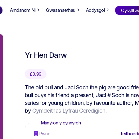
Amdanom Ni
Gwasanaethau
Addysgol
Cysylltw
Siopa
yn ôl oed
Yr Hen Darw
ng Well
0-6
12+
ali
7+
18+
£
3.99
erllan
9+
l Bright
The old bull and Jaci Soch the pig are good fri
bull buys his friend a present, Jaci # Soch is 
series for young children, by favourite author,
by
Cymdeithas Lyfrau Ceredigion.
Cwis Llyfrau
Pwnc
Ieithoed