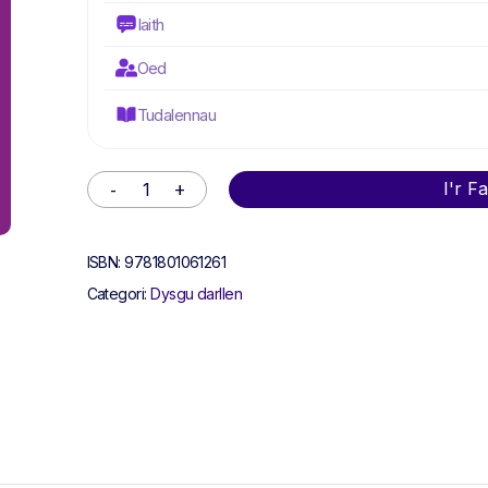
Iaith
Oed
Tudalennau
Alternative:
I'r F
ISBN:
9781801061261
Categori:
Dysgu darllen