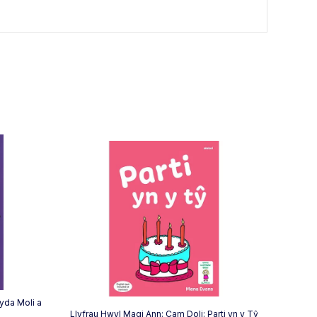
yda Moli a
Llyfrau Hwyl Magi Ann: Cam Doli: Parti yn y Tŷ