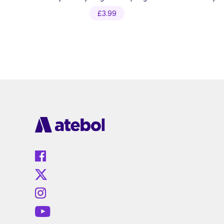
£
3.99