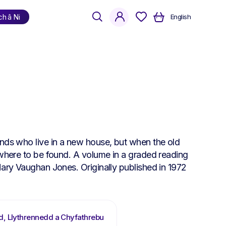
search
account
ch â Ni
English
Siopa
yn ôl iaith
Cymraeg
Saesneg
Dwyieithog
ends who live in a new house, but when the old
nowhere to be found. A volume in a graded reading
 Mary Vaughan Jones. Originally published in 1972
d, Llythrennedd a Chyfathrebu