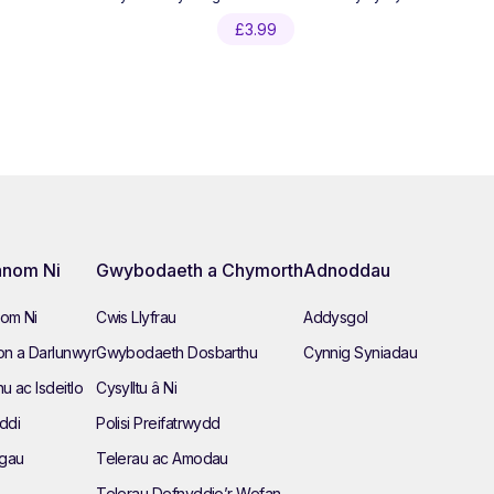
£
3.99
nom Ni
Gwybodaeth a Chymorth
Adnoddau
om Ni
Cwis Llyfrau
Addysgol
n a Darlunwyr
Gwybodaeth Dosbarthu
Cynnig Syniadau
hu ac Isdeitlo
Cysylltu â Ni
ddi
Polisi Preifatrwydd
ngau
Telerau ac Amodau
Telerau Defnyddio’r Wefan