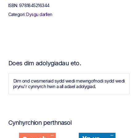
ISBN:
9781845216344
Categori:
Dysgu darllen
Does dim adolygiadau eto.
Dim ond cwsmeriaid sydd wedi mewngofnodi sydd wedi
prynu'r cynnyrch hwn a all adael adolygiad.
Cynhyrchion perthnasol