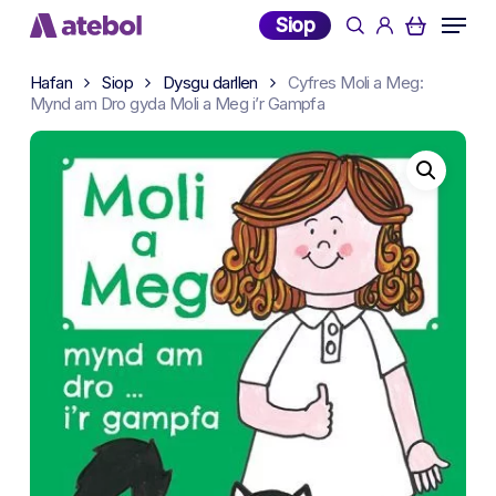
Skip
Menu
Siop
search
account
to
main
Hafan
Siop
Dysgu darllen
Cyfres Moli a Meg:
content
Mynd am Dro gyda Moli a Meg i’r Gampfa