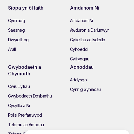
Siopa yn ôl Iaith
Amdanom Ni
Cymraeg
Amdanom Ni
Saesneg
Awduron a Darlunwyr
Dwyieithog
Cyfieithu ac Isdeitlo
Arall
Cyhoeddi
Cyfryngau
Gwybodaeth a
Adnoddau
Chymorth
Addysgol
Cwis Llyfrau
Cynnig Syniadau
Gwybodaeth Dosbarthu
Cysylltu â Ni
Polisi Preifatrwydd
Telerau ac Amodau