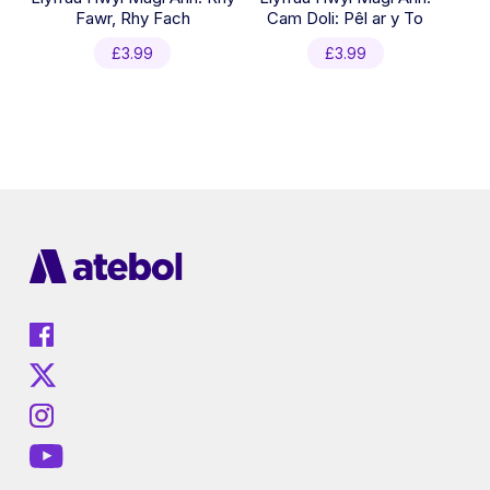
Fawr, Rhy Fach
Cam Doli: Pêl ar y To
£
3.99
£
3.99