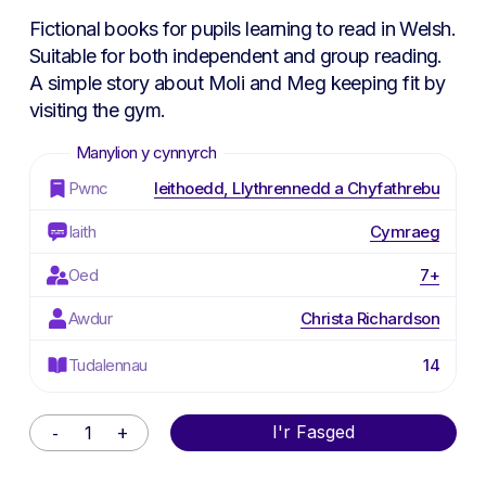
Fictional books for pupils learning to read in Welsh.
Suitable for both independent and group reading.
A simple story about Moli and Meg keeping fit by
visiting the gym.
Pwnc
Ieithoedd, Llythrennedd a Chyfathrebu
Iaith
Cymraeg
Oed
7+
Awdur
Christa Richardson
Tudalennau
14
Alternative:
I'r Fasged