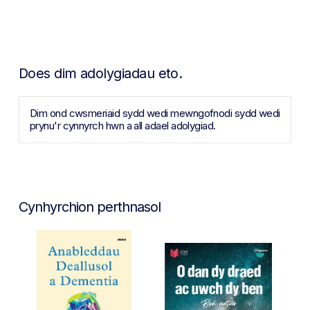
Does dim adolygiadau eto.
Dim ond cwsmeriaid sydd wedi mewngofnodi sydd wedi
prynu'r cynnyrch hwn a all adael adolygiad.
Cynhyrchion perthnasol