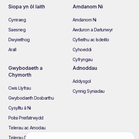
Siopa yn ôl Iaith
Amdanom Ni
Cymraeg
Amdanom Ni
Saesneg
Awduron a Darlunwyr
Dwyieithog
Cyfieithu ac Isdeitlo
Arall
Cyhoeddi
Cyfryngau
Gwybodaeth a
Adnoddau
Chymorth
Addysgol
Cwis Llyfrau
Cynnig Syniadau
Gwybodaeth Dosbarthu
Cysylltu â Ni
Polisi Preifatrwydd
Telerau ac Amodau
Telerau Defnyddio’r Wefan