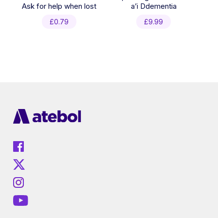
Ask for help when lost
a’i Ddementia
£
0.79
£
9.99