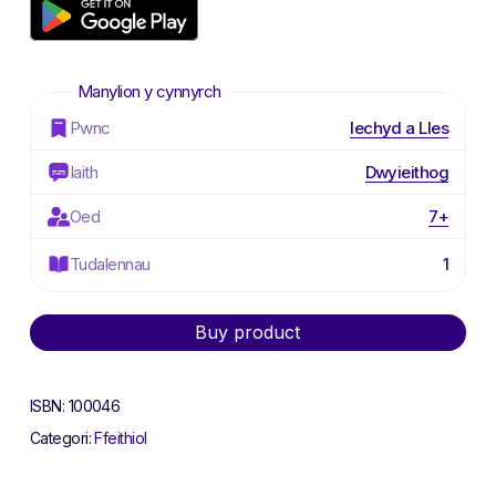
Pwnc
Iechyd a Lles
Iaith
Dwyieithog
Oed
7+
Tudalennau
1
Alternative:
Buy product
ISBN:
100046
Categori:
Ffeithiol