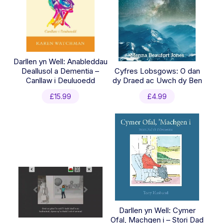
Darllen yn Well: Anableddau
Deallusol a Dementia –
Cyfres Lobsgows: O dan
Canllaw i Deuluoedd
dy Draed ac Uwch dy Ben
£
15.99
£
4.99
Darllen yn Well: Cymer
Ofal, Machgen i – Stori Dad