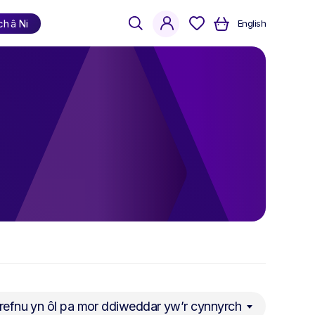
search
account
ch â Ni
English
Siopa
yn ôl iaith
Cymraeg
Saesneg
Dwyieithog
refnu yn ôl pa mor ddiweddar yw’r cynnyrch