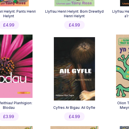
ri Helynt: Pants Henri
Llyfrau Henri Helynt: Bom Drewllyd
Llyfrau He
Helynt
Henri Helynt
a’
£
4.99
£
4.99
eithiau! Planhigion:
Olion 
Blodau
Cyfres Ar Bigau: Ail Gyfle
Mwynh
£
3.99
£
4.99