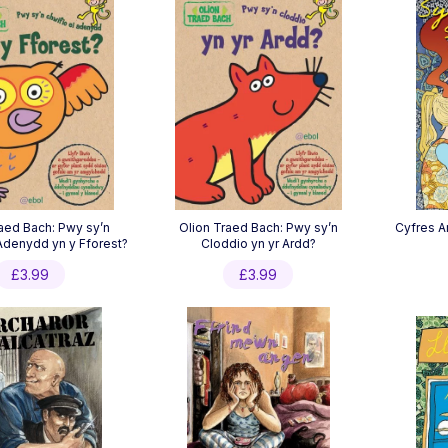
aed Bach: Pwy sy’n
Olion Traed Bach: Pwy sy’n
Cyfres Ar
Adenydd yn y Fforest?
Cloddio yn yr Ardd?
£
3.99
£
3.99