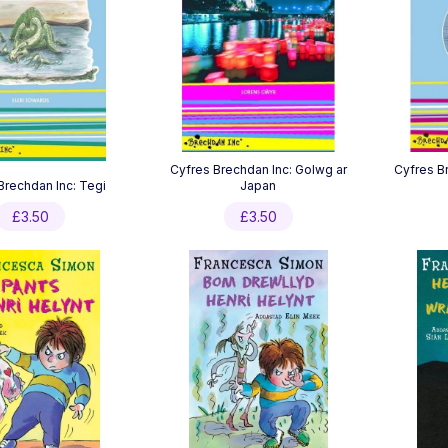
Cyfres Brechdan Inc: Golwg ar
Cyfres Br
Brechdan Inc: Tegi
Japan
£
3.50
£
3.50