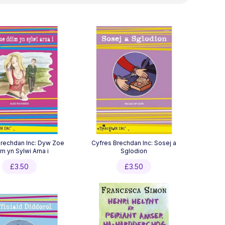
Brechdan Inc: Dyw Zoe
Cyfres Brechdan Inc: Sosej a
m yn Sylwi Arna i
Sglodion
£
3.50
£
3.50