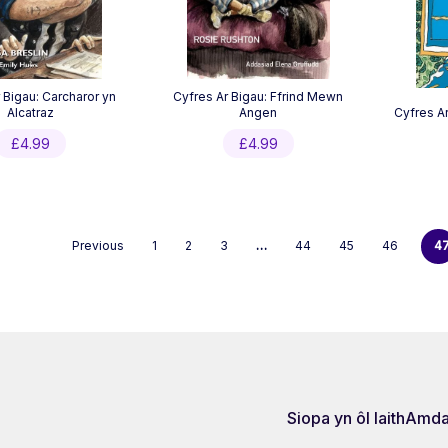
 Bigau: Carcharor yn
Cyfres Ar Bigau: Ffrind Mewn
Alcatraz
Angen
Cyfres Ar
£
4.99
£
4.99
Previous
1
2
3
…
44
45
46
4
Siopa yn ôl Iaith
Amda