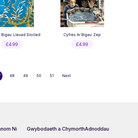
 Bigau: Lleuad Siocled
Cyfres Ar Bigau: Zep
£
4.99
£
4.99
7
48
49
50
51
Next
nom Ni
Gwybodaeth a Chymorth
Adnoddau