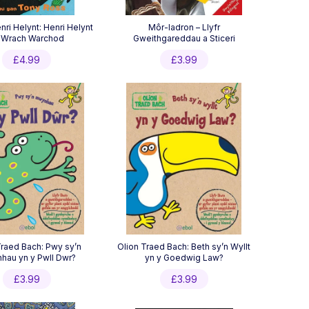
nri Helynt: Henri Helynt
Môr-ladron – Llyfr
r Wrach Warchod
Gweithgareddau a Sticeri
£
4.99
£
3.99
Traed Bach: Pwy sy’n
Olion Traed Bach: Beth sy’n Wyllt
au yn y Pwll Dwr?
yn y Goedwig Law?
£
3.99
£
3.99