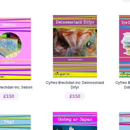
by
latest
Cyfres Brechdan Inc: Deinosoriaid
Cyfres 
rechdan Inc: Sebon
Difyr
Ddi
£
3.50
£
3.50