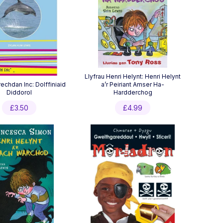
Llyfrau Henri Helynt: Henri Helynt
echdan Inc: Dolffiniaid
a’r Peiriant Amser Ha-
Diddorol
Hardderchog
£
3.50
£
4.99