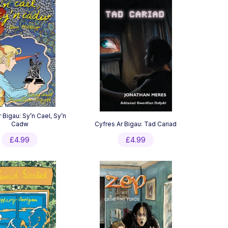
 Bigau: Sy’n Cael, Sy’n
Cadw
Cyfres Ar Bigau: Tad Cariad
£
4.99
£
4.99