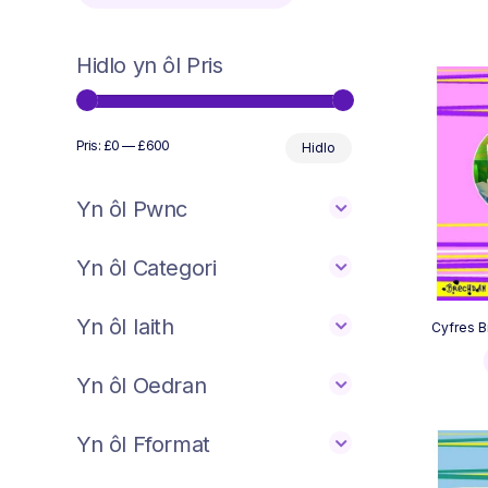
Hidlo yn ôl Pris
Min
Max
Pris:
£0
—
£600
Hidlo
price
price
Yn ôl Pwnc
Yn ôl Categori
Yn ôl Iaith
Cyfres B
Yn ôl Oedran
Yn ôl Fformat