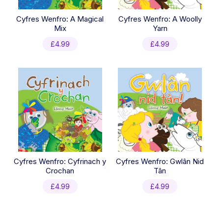
Cyfres Wenfro: A Magical
Cyfres Wenfro: A Woolly
Mix
Yarn
£
4.99
£
4.99
Cyfres Wenfro: Cyfrinach y
Cyfres Wenfro: Gwlân Nid
Crochan
Tân
£
4.99
£
4.99