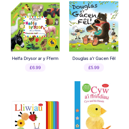
£6.99.
£3.50.
Helfa Drysor ar y Fferm
Douglas a’r Gacen Fêl
£
6.99
£
5.99