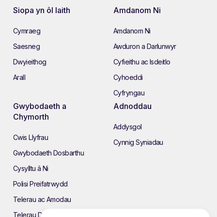
Siopa yn ôl Iaith
Amdanom Ni
Cymraeg
Amdanom Ni
Saesneg
Awduron a Darlunwyr
Dwyieithog
Cyfieithu ac Isdeitlo
Arall
Cyhoeddi
Cyfryngau
Gwybodaeth a
Adnoddau
Chymorth
Addysgol
Cwis Llyfrau
Cynnig Syniadau
Gwybodaeth Dosbarthu
Cysylltu â Ni
Polisi Preifatrwydd
Telerau ac Amodau
Telerau Defnyddio’r Wefan