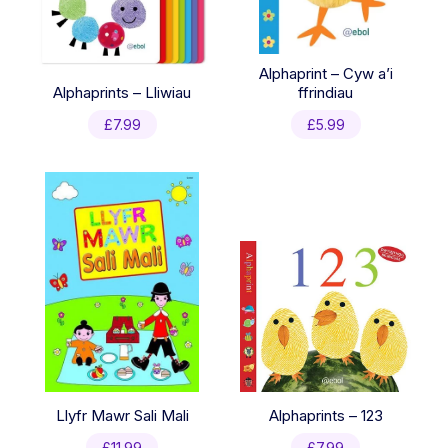
Alphaprint – Cyw a’i
Alphaprints – Lliwiau
ffrindiau
£
7.99
£
5.99
Llyfr Mawr Sali Mali
Alphaprints – 123
£
11.99
£
7.99