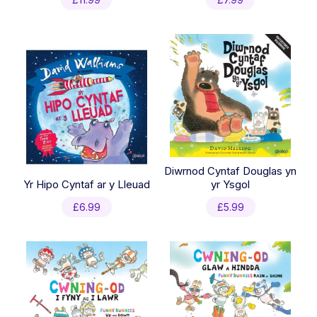
Diwrnod Cyntaf Douglas yn
Yr Hipo Cyntaf ar y Lleuad
yr Ysgol
£
6.99
£
5.99