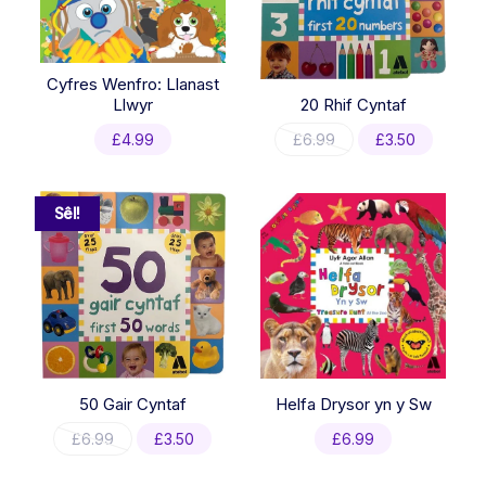
Cyfres Wenfro: Llanast
Llwyr
20 Rhif Cyntaf
Original
Current
£
4.99
£
6.99
£
3.50
price
price
was:
is:
£6.99.
£3.50.
Sêl!
50 Gair Cyntaf
Helfa Drysor yn y Sw
Original
Current
£
6.99
£
3.50
£
6.99
price
price
was:
is: