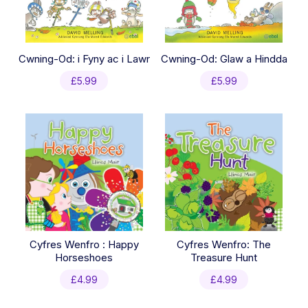
Cwning-Od: i Fyny ac i Lawr
Cwning-Od: Glaw a Hindda
£
5.99
£
5.99
Cyfres Wenfro : Happy
Cyfres Wenfro: The
Horseshoes
Treasure Hunt
£
4.99
£
4.99