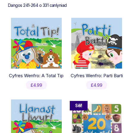
Sorted
Dangos 241-264 o 331 canlyniad
by
latest
Cyfres Wenfro: A Total Tip
Cyfres Wenfro: Parti Barti
£
4.99
£
4.99
Sêl!