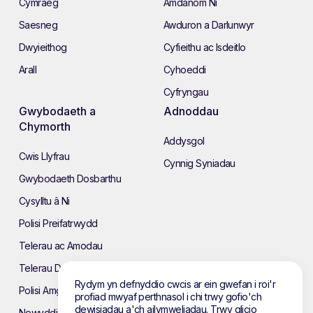
Cymraeg
Amdanom Ni
Saesneg
Awduron a Darlunwyr
Dwyieithog
Cyfieithu ac Isdeitlo
Arall
Cyhoeddi
Cyfryngau
Gwybodaeth a
Adnoddau
Chymorth
Addysgol
Cwis Llyfrau
Cynnig Syniadau
Gwybodaeth Dosbarthu
Cysylltu â Ni
Polisi Preifatrwydd
Telerau ac Amodau
Telerau Defnyddio’r Wefan
Rydym yn defnyddio cwcis ar ein gwefan i roi'r
Polisi Amgylcheddol
profiad mwyaf perthnasol i chi trwy gofio'ch
dewisiadau a'ch ailymweliadau. Trwy glicio
Newyddion