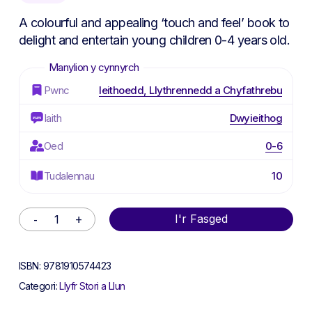
A colourful and appealing ‘touch and feel’ book to
delight and entertain young children 0-4 years old.
Pwnc
Ieithoedd, Llythrennedd a Chyfathrebu
Iaith
Dwyieithog
Oed
0-6
Tudalennau
10
Alternative:
I'r Fasged
ISBN:
9781910574423
Categori:
Llyfr Stori a Llun