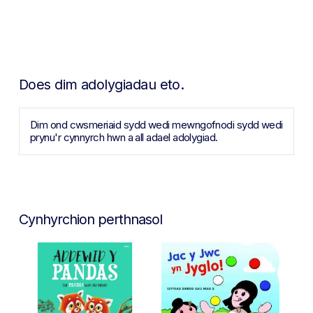
Does dim adolygiadau eto.
Dim ond cwsmeriaid sydd wedi mewngofnodi sydd wedi
prynu'r cynnyrch hwn a all adael adolygiad.
Cynhyrchion perthnasol