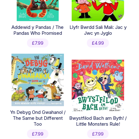
Addewid y Pandas / The
Llyfr Bwrdd Sali Mali: Jac y
Pandas Who Promised
Jwc yn Jyglo
£
7.99
£
4.99
Yn Debyg Ond Gwahanol /
The Same but Different
Bwystfilod Bach am Byth! /
Too
Little Monsters Rule!
£
7.99
£
7.99