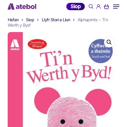
Skip
Menu
Siop
search
account
to
main
Hafan
Siop
Llyfr Stori a Llun
Alphaprints – Ti’n
content
Werth y Byd!