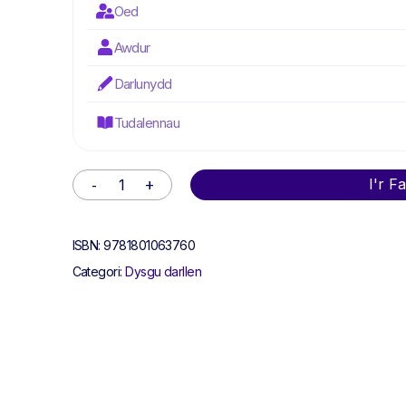
Oed
Awdur
Darlunydd
Tudalennau
Alternative:
I'r F
ISBN:
9781801063760
Categori:
Dysgu darllen