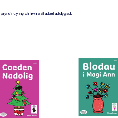
ynu'r cynnyrch hwn a all adael adolygiad.