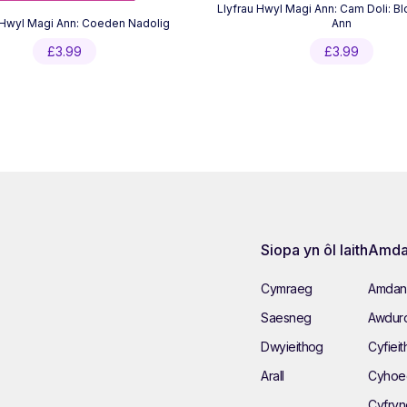
Llyfrau Hwyl Magi Ann: Cam Doli: Bl
 Hwyl Magi Ann: Coeden Nadolig
Ann
£
3.99
£
3.99
Siopa yn ôl Iaith
Amda
Cymraeg
Amdan
Saesneg
Awduro
Dwyieithog
Cyfieit
Arall
Cyhoe
Cyfry