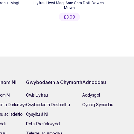
odau i Magi
Llyfrau Hwyl Magi Ann: Cam Doli: Dewch i
Mewn
£
3.99
nom Ni
Gwybodaeth a Chymorth
Adnoddau
om Ni
Cwis Llyfrau
Addysgol
n a Darlunwyr
Gwybodaeth Dosbarthu
Cynnig Syniadau
hu ac Isdeitlo
Cysylltu â Ni
ddi
Polisi Preifatrwydd
ngau
Telerau ac Amodau