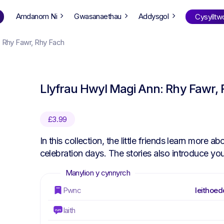
Amdanom Ni
Gwasanaethau
Addysgol
Cysylltw
: Rhy Fawr, Rhy Fach
Siopa
yn ôl oed
Llyfrau Hwyl Magi Ann: Rhy Fawr,
ng Well
0-6
12+
ali
7+
18+
£
3.99
erllan
9+
l Bright
In this collection, the little friends learn more 
celebration days. The stories also introduce y
Cwis Llyfrau
Pwnc
Ieithoed
Iaith