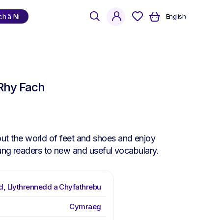
search
account
ch â Ni
English
Siopa
yn ôl iaith
 Rhy Fach
Cymraeg
Saesneg
Dwyieithog
about the world of feet and shoes and enjoy
oung readers to new and useful vocabulary.
d, Llythrennedd a Chyfathrebu
Cymraeg