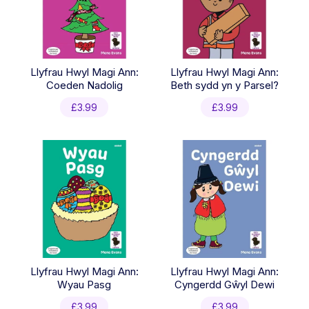
Llyfrau Hwyl Magi Ann:
Llyfrau Hwyl Magi Ann:
Coeden Nadolig
Beth sydd yn y Parsel?
£
3.99
£
3.99
Llyfrau Hwyl Magi Ann:
Llyfrau Hwyl Magi Ann:
Wyau Pasg
Cyngerdd Gŵyl Dewi
£
3.99
£
3.99