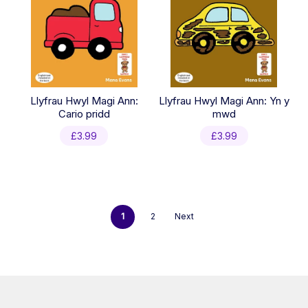
Llyfrau Hwyl Magi Ann:
Llyfrau Hwyl Magi Ann: Yn y
Cario pridd
mwd
£
3.99
£
3.99
1
2
Next