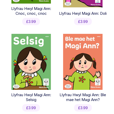
Llyfrau Hwyl Magi Ann:
Cnoc, cnoc, cnoc
Llyfrau Hwyl Magi Ann: Doli
£
3.99
£
3.99
Llyfrau Hwyl Magi Ann:
Llyfrau Hwyl Magi Ann: Ble
Selsig
mae het Magi Ann?
£
3.99
£
3.99