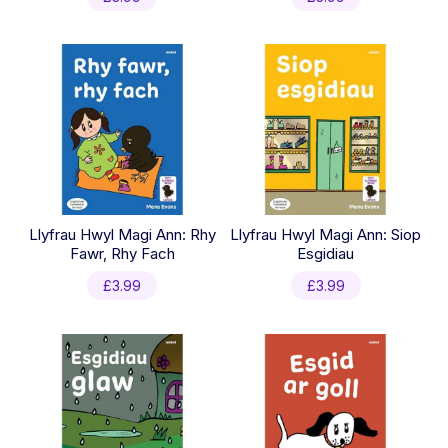
Llyfrau Hwyl Magi Ann: Rhy
Llyfrau Hwyl Magi Ann: Siop
Fawr, Rhy Fach
Esgidiau
£
3.99
£
3.99