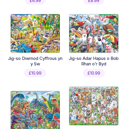
£
6.99
£
8.99
Jig-so Diwrnod Cyffrous yn
Jig-so Adar Hapus o Bob
y Sw
Rhan o’r Byd
£
10.99
£
10.99