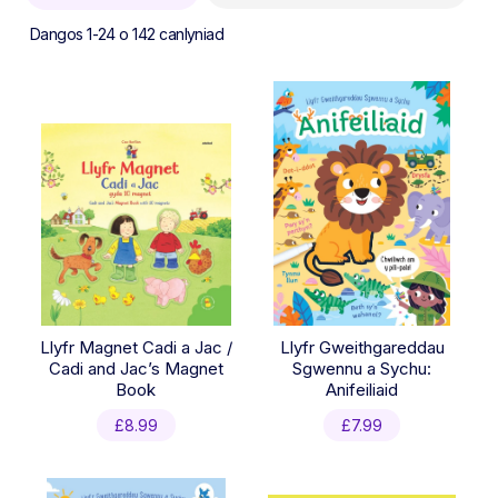
Sorted
Dangos 1-24 o 142 canlyniad
by
latest
Llyfr Magnet Cadi a Jac /
Llyfr Gweithgareddau
Cadi and Jac’s Magnet
Sgwennu a Sychu:
Book
Anifeiliaid
£
8.99
£
7.99