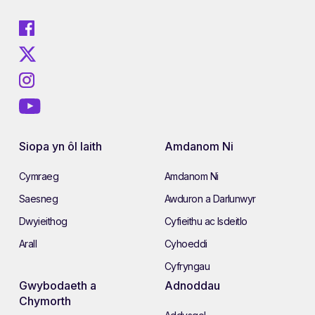
Siopa yn ôl Iaith
Amdanom Ni
Cymraeg
Amdanom Ni
Saesneg
Awduron a Darlunwyr
Dwyieithog
Cyfieithu ac Isdeitlo
Arall
Cyhoeddi
Cyfryngau
Gwybodaeth a
Adnoddau
Chymorth