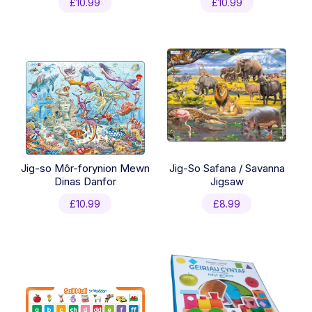
£
10.99
£
10.99
Jig-so Môr-forynion Mewn
Jig-So Safana / Savanna
Dinas Danfor
Jigsaw
£
10.99
£
8.99