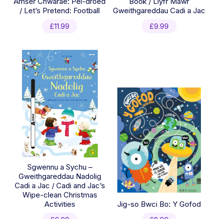
Amser Chwarae: Pel-droed
Book / Llyfr Mawr
/ Let’s Pretend: Football
Gweithgareddau Cadi a Jac
£
11.99
£
9.99
Sgwennu a Sychu –
Gweithgareddau Nadolig
Cadi a Jac / Cadi and Jac’s
Wipe-clean Christmas
Activities
Jig-so Bwci Bo: Y Gofod