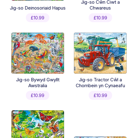
Jig-so Cŵn Ciwt a
Jig-so Deinosoriaid Hapus
Chwareus
£
10.99
£
10.99
Jig-so Bywyd Gwyllt
Jig-so Tractor Cŵl a
Awstralia
Chombein yn Cynaeafu
£
10.99
£
10.99