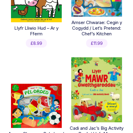
Amser Chwarae: Cegin y
Llyfr Lliwio Hud – Ar y
Cogydd / Let’s Pretend:
Fferm
Chef’s Kitchen
£
8.99
£
11.99
Cadi and Jac’s Big Activity