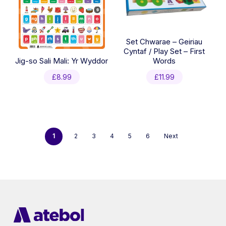
Set Chwarae – Geiriau
Cyntaf / Play Set – First
Jig-so Sali Mali: Yr Wyddor
Words
£
8.99
£
11.99
1
2
3
4
5
6
Next