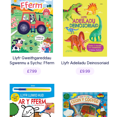
Llyfr Gweithgareddau
Sgwennu a Sychu: Fferm
Llyfr Adeiladu Deinosoriaid
£
7.99
£
9.99