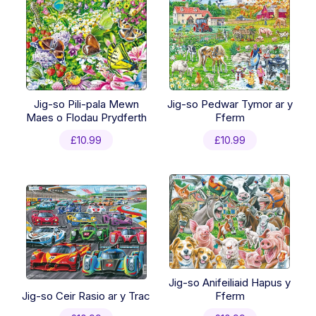
Jig-so Pili-pala Mewn
Jig-so Pedwar Tymor ar y
Maes o Flodau Prydferth
Fferm
£
10.99
£
10.99
Jig-so Anifeiliaid Hapus y
Jig-so Ceir Rasio ar y Trac
Fferm