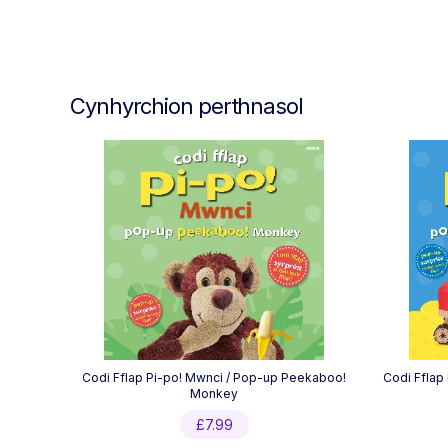
Cynhyrchion perthnasol
Codi Fflap Pi-po! Mwnci / Pop-up Peekaboo!
Codi Fflap
Monkey
£
7.99