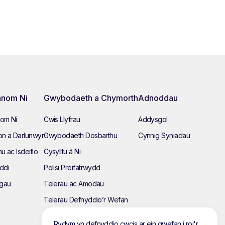
nom Ni
Gwybodaeth a Chymorth
Adnoddau
om Ni
Cwis Llyfrau
Addysgol
n a Darlunwyr
Gwybodaeth Dosbarthu
Cynnig Syniadau
hu ac Isdeitlo
Cysylltu â Ni
ddi
Polisi Preifatrwydd
ngau
Telerau ac Amodau
Telerau Defnyddio’r Wefan
Polisi Amgylcheddol
Rydym yn defnyddio cwcis ar ein gwefan i roi'r