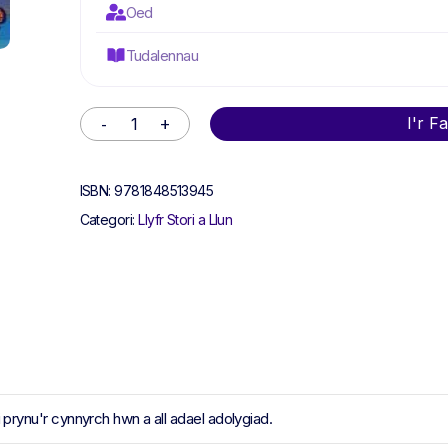
Oed
Tudalennau
Alternative:
I'r F
ISBN:
9781848513945
Categori:
Llyfr Stori a Llun
ynu'r cynnyrch hwn a all adael adolygiad.