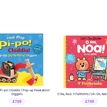
 Pi-po! Cloddio / Pop-up Peekaboo!
Diggers
O Na, Noa: Y Feithrinfa / Uh-Oh, Nik
£
7.99
£
7.99