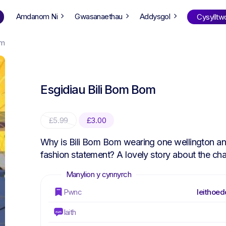
Amdanom Ni
Gwasanaethau
Addysgol
Cysylltw
om
Siopa
yn ôl oed
Esgidiau Bili Bom Bom
ng Well
0-6
12+
ali
7+
18+
Original
Current
£
5.99
£
3.00
erllan
9+
price
price
was:
is:
l Bright
Why is Bili Bom Bom wearing one wellington an
£5.99.
£3.00.
fashion statement? A lovely story about the cha
Cwis Llyfrau
Pwnc
Ieithoed
Iaith