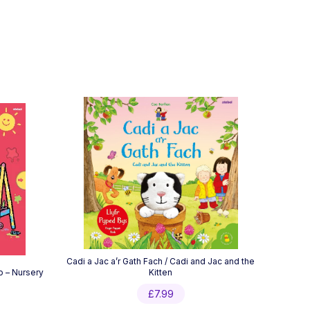
Cadi a Jac a’r Gath Fach / Cadi and Jac and the
o – Nursery
Kitten
£
7.99