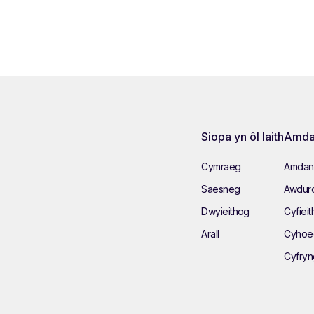
Siopa yn ôl Iaith
Amda
Cymraeg
Amdan
Saesneg
Awduro
Dwyieithog
Cyfieit
Arall
Cyhoe
Cyfry