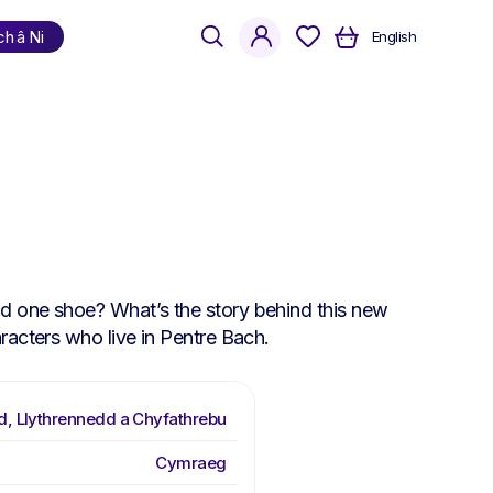
search
account
ch â Ni
English
Siopa
yn ôl iaith
Cymraeg
Saesneg
Dwyieithog
d one shoe? What’s the story behind this new
racters who live in Pentre Bach.
d, Llythrennedd a Chyfathrebu
Cymraeg