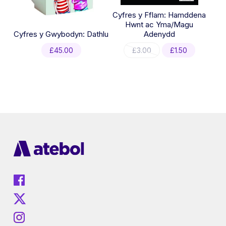
Cyfres y Fflam: Hamddena
Hwnt ac Yma/Magu
Cyfres y Gwybodyn: Dathlu
Adenydd
Original
Current
£
45.00
£
3.00
£
1.50
price
price
was:
is:
£3.00.
£1.50.