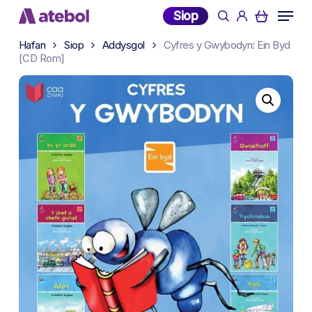
Skip
Menu
Siop
search
account
to
main
Hafan
Siop
Addysgol
Cyfres y Gwybodyn: Ein Byd
[CD Rom]
content