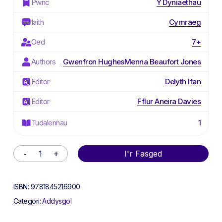
Pwnc
Y Dyniaethau
Iaith
Cymraeg
Oed
7+
Authors
Gwenfron Hughes
Menna Beaufort Jones
Editor
Delyth Ifan
Editor
Fflur Aneira Davies
Tudalennau
1
Alternative:
I'r Fasged
ISBN:
9781845216900
Categori:
Addysgol