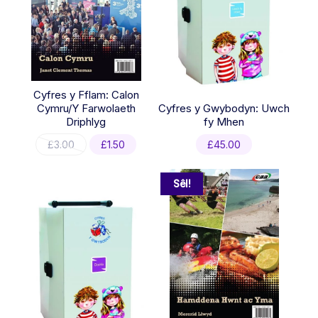
Cyfres y Fflam: Calon
Cymru/Y Farwolaeth
Cyfres y Gwybodyn: Uwch
Driphlyg
fy Mhen
Original
Current
£
3.00
£
1.50
£
45.00
price
price
was:
is:
£3.00.
£1.50.
Sêl!