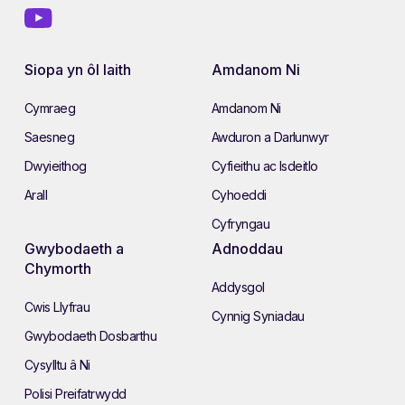
Siopa yn ôl Iaith
Amdanom Ni
Cymraeg
Amdanom Ni
Saesneg
Awduron a Darlunwyr
Dwyieithog
Cyfieithu ac Isdeitlo
Arall
Cyhoeddi
Cyfryngau
Gwybodaeth a
Adnoddau
Chymorth
Addysgol
Cwis Llyfrau
Cynnig Syniadau
Gwybodaeth Dosbarthu
Cysylltu â Ni
Polisi Preifatrwydd