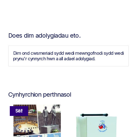
Does dim adolygiadau eto.
Dim ond cwsmeriaid sydd wedi mewngofnodi sydd wedi
prynu'r cynnyrch hwn a all adael adolygiad.
Cynhyrchion perthnasol
Sêl!