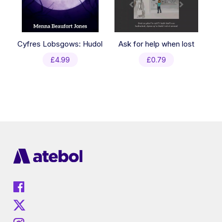
Cyfres Lobsgows: Hudol
Ask for help when lost
£
4.99
£
0.79