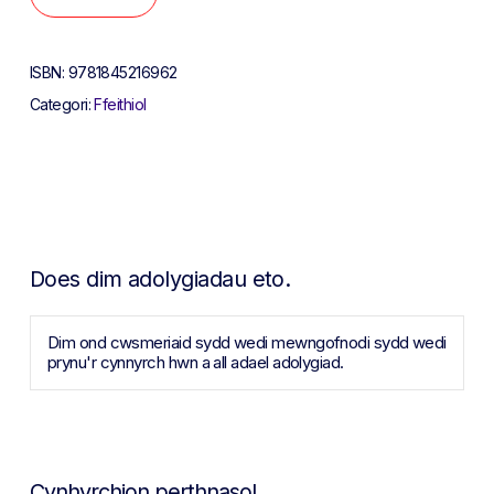
ISBN:
9781845216962
Categori:
Ffeithiol
Does dim adolygiadau eto.
Dim ond cwsmeriaid sydd wedi mewngofnodi sydd wedi
prynu'r cynnyrch hwn a all adael adolygiad.
Cynhyrchion perthnasol