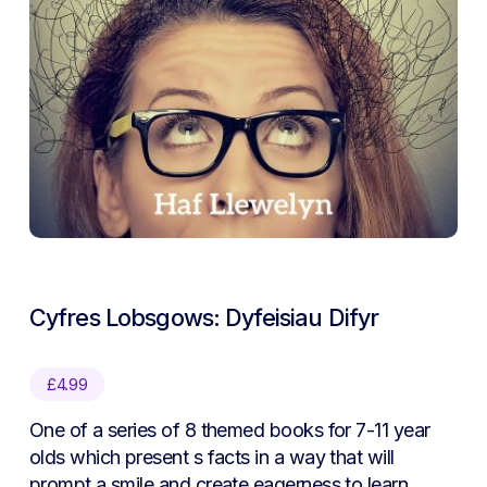
Cyfres Lobsgows: Dyfeisiau Difyr
£
4.99
One of a series of 8 themed books for 7-11 year
olds which present s facts in a way that will
prompt a smile and create eagerness to learn