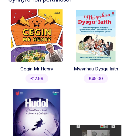
Cegin Mr Henry
Mwynhau Dysgu Iaith
£
12.99
£
45.00