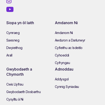
Siopa yn ôl Iaith
Amdanom Ni
Cymraeg
Amdanom Ni
Saesneg
Awduron a Darlunwyr
Dwyieithog
Cyfieithu ac Isdeitlo
Arall
Cyhoeddi
Cyfryngau
Gwybodaeth a
Adnoddau
Chymorth
Addysgol
Cwis Llyfrau
Cynnig Syniadau
Gwybodaeth Dosbarthu
Cysylltu â Ni