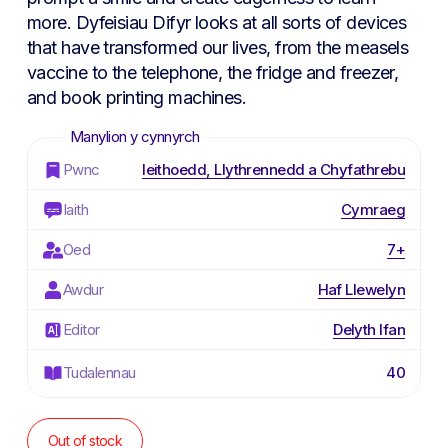
more.
Dyfeisiau Difyr
looks at all sorts of devices
that have transformed our lives, from the measels
vaccine to the telephone, the fridge and freezer,
and book printing machines.
Pwnc
Ieithoedd, Llythrennedd a Chyfathrebu
Iaith
Cymraeg
Oed
7+
Awdur
Haf Llewelyn
Editor
Delyth Ifan
Tudalennau
40
Out of stock