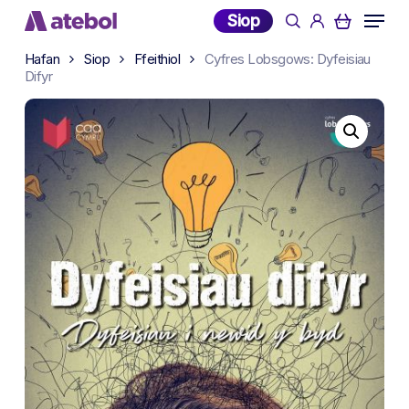
Skip
Menu
Siop
search
account
to
main
Hafan
Siop
Ffeithiol
Cyfres Lobsgows: Dyfeisiau
Difyr
content