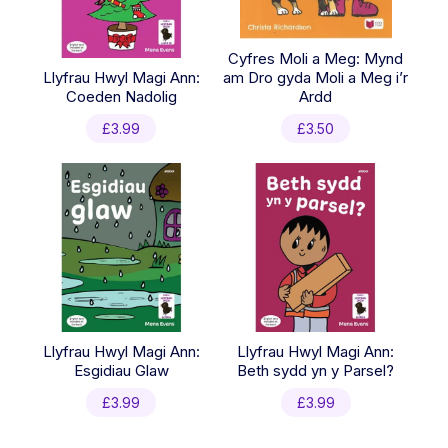
Cyfres Moli a Meg: Mynd
Llyfrau Hwyl Magi Ann:
am Dro gyda Moli a Meg i’r
Coeden Nadolig
Ardd
£
3.99
£
3.50
Llyfrau Hwyl Magi Ann:
Llyfrau Hwyl Magi Ann:
Esgidiau Glaw
Beth sydd yn y Parsel?
£
3.99
£
3.99