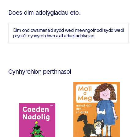
Does dim adolygiadau eto.
Dim ond cwsmeriaid sydd wedi mewngofnodi sydd wedi
prynu'r cynnyrch hwn a all adael adolygiad.
Cynhyrchion perthnasol