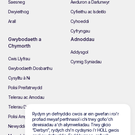
Saesneg
Awduron a Darlunwyr
Dwyieithog
Cyfieithu ac Isdeitlo
Arall
Cyhoeddi
Cyfryngau
Gwybodaeth a
Adnoddau
Chymorth
Addysgol
Cwis Llyfrau
Cynnig Syniadau
Gwybodaeth Dosbarthu
Cysylltu â Ni
Polisi Preifatrwydd
Telerau ac Amodau
Telerau Defnyddio’r Wefan
Rydym yn defnyddio cwcis ar ein gwefan i roi'r
Polisi Amgylcheddol
profiad mwyaf perthnasol i chi trwy gofio'ch
dewisiadau a'ch ailymweliadau. Trwy glicio
Newyddion
“Derbyn”, rydych chi'n cydsynio i'r HOLL gwcis