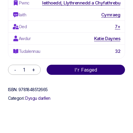
Pwnc
Ieithoedd, Llythrennedd a Chyfathrebu
Iaith
Cymraeg
Oed
7+
Awdur
Katie Daynes
Tudalennau
32
Alternative:
I'r Fasged
ISBN:
9781848512665
Categori:
Dysgu darllen