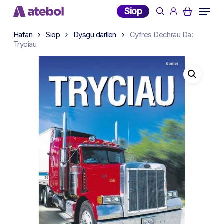
Skip
Menu
Siop
search
account
to
main
Hafan
Siop
Dysgu darllen
Cyfres Dechrau Da:
content
Tryciau