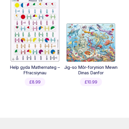
Help gyda Mathemateg –
Jig-so Môr-forynion Mewn
Ffracsiynau
Dinas Danfor
£
8.99
£
10.99