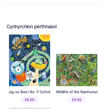
Cynhyrchion perthnasol
Jig-so Bwci Bo: Y Gofod
Wildlife of the Rainforest
£
8.99
£
8.99