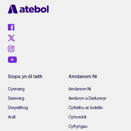
Siopa yn ôl Iaith
Amdanom Ni
Cymraeg
Amdanom Ni
Saesneg
Awduron a Darlunwyr
Dwyieithog
Cyfieithu ac Isdeitlo
Arall
Cyhoeddi
Cyfryngau