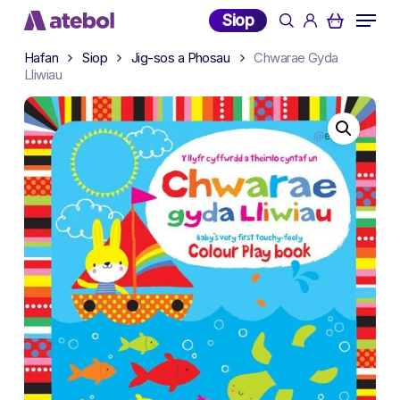
Skip
Menu
Siop
search
account
to
main
Hafan
Siop
Jig-sos a Phosau
Chwarae Gyda
Lliwiau
content