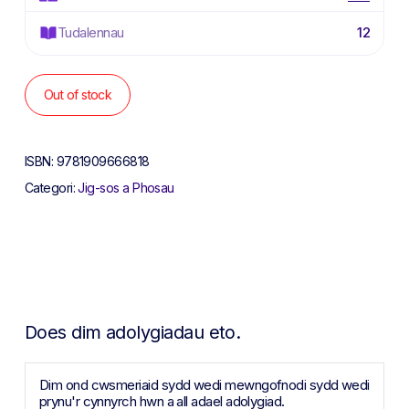
Tudalennau
12
Out of stock
ISBN:
9781909666818
Categori:
Jig-sos a Phosau
Does dim adolygiadau eto.
Dim ond cwsmeriaid sydd wedi mewngofnodi sydd wedi
prynu'r cynnyrch hwn a all adael adolygiad.