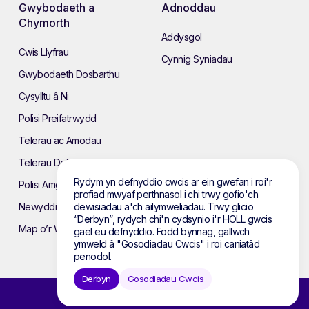
Gwybodaeth a
Adnoddau
Chymorth
Addysgol
Cwis Llyfrau
Cynnig Syniadau
Gwybodaeth Dosbarthu
Cysylltu â Ni
Polisi Preifatrwydd
Telerau ac Amodau
Telerau Defnyddio’r Wefan
Rydym yn defnyddio cwcis ar ein gwefan i roi'r
Polisi Amgylcheddol
profiad mwyaf perthnasol i chi trwy gofio'ch
dewisiadau a'ch ailymweliadau. Trwy glicio
Newyddion
“Derbyn”, rydych chi'n cydsynio i'r HOLL gwcis
Map o’r Wefan
gael eu defnyddio. Fodd bynnag, gallwch
ymweld â "Gosodiadau Cwcis" i roi caniatâd
penodol.
Derbyn
Gosodiadau Cwcis
© 2026 Atebol. Cedwir pob hawl.