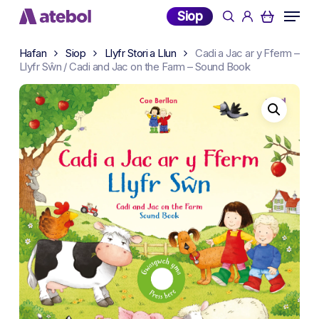
Skip
Menu
Siop
search
account
to
main
Hafan
Siop
Llyfr Stori a Llun
Cadi a Jac ar y Fferm –
content
Llyfr Sŵn / Cadi and Jac on the Farm – Sound Book