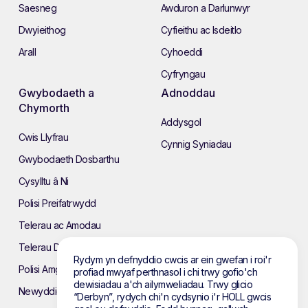
Saesneg
Awduron a Darlunwyr
Dwyieithog
Cyfieithu ac Isdeitlo
Arall
Cyhoeddi
Cyfryngau
Gwybodaeth a
Adnoddau
Chymorth
Addysgol
Cwis Llyfrau
Cynnig Syniadau
Gwybodaeth Dosbarthu
Cysylltu â Ni
Polisi Preifatrwydd
Telerau ac Amodau
Telerau Defnyddio’r Wefan
Rydym yn defnyddio cwcis ar ein gwefan i roi'r
Polisi Amgylcheddol
profiad mwyaf perthnasol i chi trwy gofio'ch
dewisiadau a'ch ailymweliadau. Trwy glicio
Newyddion
“Derbyn”, rydych chi'n cydsynio i'r HOLL gwcis