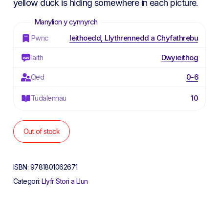
yellow duck is hiding somewhere in each picture.
Pwnc
Ieithoedd, Llythrennedd a Chyfathrebu
Iaith
Dwyieithog
Oed
0-6
Tudalennau
10
Out of stock
ISBN:
9781801062671
Categori:
Llyfr Stori a Llun