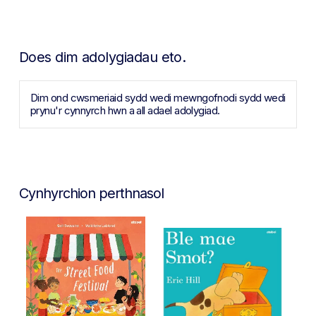
Does dim adolygiadau eto.
Dim ond cwsmeriaid sydd wedi mewngofnodi sydd wedi
prynu'r cynnyrch hwn a all adael adolygiad.
Cynhyrchion perthnasol