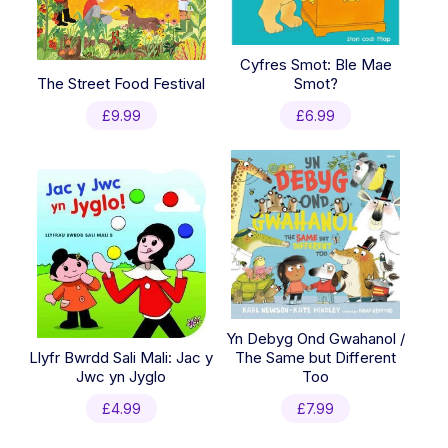
Cyfres Smot: Ble Mae
The Street Food Festival
Smot?
£
9.99
£
6.99
Yn Debyg Ond Gwahanol /
Llyfr Bwrdd Sali Mali: Jac y
The Same but Different
Jwc yn Jyglo
Too
£
4.99
£
7.99