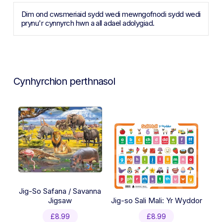
Dim ond cwsmeriaid sydd wedi mewngofnodi sydd wedi
prynu'r cynnyrch hwn a all adael adolygiad.
Cynhyrchion perthnasol
Jig-So Safana / Savanna
Jigsaw
Jig-so Sali Mali: Yr Wyddor
£
8.99
£
8.99