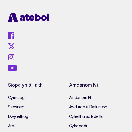
Siopa yn ôl Iaith
Amdanom Ni
Cymraeg
Amdanom Ni
Saesneg
Awduron a Darlunwyr
Dwyieithog
Cyfieithu ac Isdeitlo
Arall
Cyhoeddi