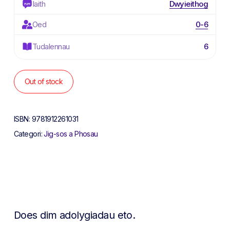
Iaith
Dwyieithog
Oed
0-6
Tudalennau
6
Out of stock
ISBN:
9781912261031
Categori:
Jig-sos a Phosau
Does dim adolygiadau eto.