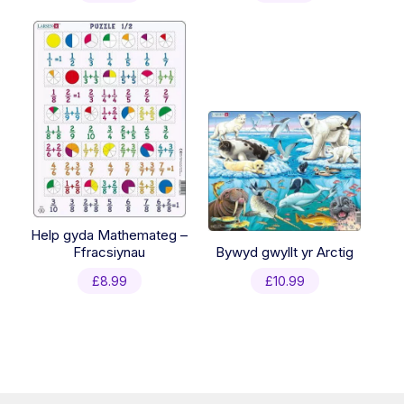
Help gyda Mathemateg –
Ffracsiynau
Bywyd gwyllt yr Arctig
£
8.99
£
10.99