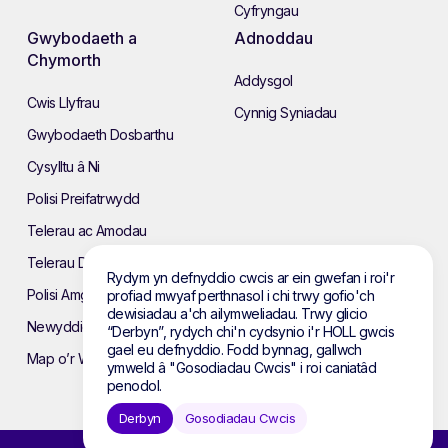
Cyfryngau
Gwybodaeth a
Adnoddau
Chymorth
Addysgol
Cwis Llyfrau
Cynnig Syniadau
Gwybodaeth Dosbarthu
Cysylltu â Ni
Polisi Preifatrwydd
Telerau ac Amodau
Telerau Defnyddio’r Wefan
Rydym yn defnyddio cwcis ar ein gwefan i roi'r
Polisi Amgylcheddol
profiad mwyaf perthnasol i chi trwy gofio'ch
dewisiadau a'ch ailymweliadau. Trwy glicio
Newyddion
“Derbyn”, rydych chi'n cydsynio i'r HOLL gwcis
gael eu defnyddio. Fodd bynnag, gallwch
Map o’r Wefan
ymweld â "Gosodiadau Cwcis" i roi caniatâd
penodol.
Derbyn
Gosodiadau Cwcis