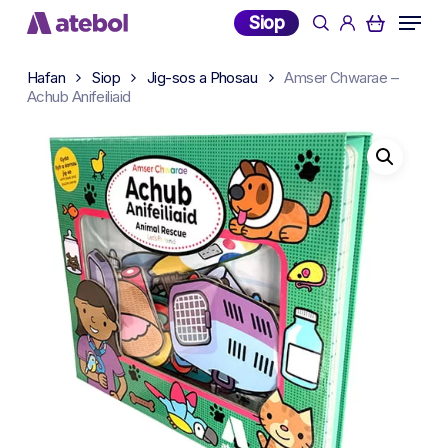
Skip
Menu
Siop
search
account
to
main
Hafan
Siop
Jig-sos a Phosau
Amser Chwarae –
content
Achub Anifeiliaid