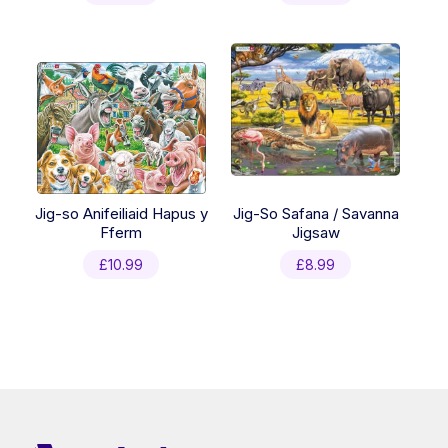
Jig-so Anifeiliaid Hapus y
Jig-So Safana / Savanna
Fferm
Jigsaw
£
10.99
£
8.99