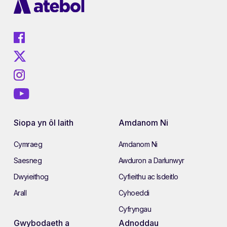
Siopa yn ôl Iaith
Amdanom Ni
Cymraeg
Amdanom Ni
Saesneg
Awduron a Darlunwyr
Dwyieithog
Cyfieithu ac Isdeitlo
Arall
Cyhoeddi
Cyfryngau
Gwybodaeth a
Adnoddau