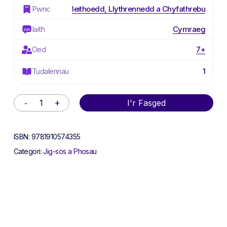
Pwnc
Ieithoedd, Llythrennedd a Chyfathrebu
Iaith
Cymraeg
Oed
7+
Tudalennau
1
Alternative:
I'r Fasged
ISBN:
9781910574355
Categori:
Jig-sos a Phosau