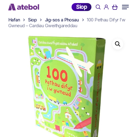
Skip
Menu
Siop
search
account
to
main
Hafan
Siop
Jig-sos a Phosau
100 Pethau Difyr I’w
Gwneud – Cardiau Gweithgareddau
content