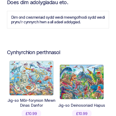
Does dim adolygiadau eto.
Dim ond cwsmeriaid sydd wedi mewngofnodi sydd wedi
prynu'r cynnyrch hwn a all adael adolygiad.
Cynhyrchion perthnasol
Jig-so Môr-forynion Mewn
Dinas Danfor
Jig-so Deinosoriaid Hapus
£
10.99
£
10.99