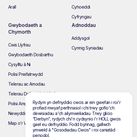
Arall
Cyhoeddi
Cyfryngau
Gwybodaeth a
Adnoddau
Chymorth
Addysgol
Cwis Llyfrau
Cynnig Syniadau
Gwybodaeth Dosbarthu
Cysylltu â Ni
Polisi Preifatrwydd
Telerau ac Amodau
Telerau Defnyddio’r Wefan
Rydym yn defnyddio cwcis ar ein gwefan i roi'r
Polisi Amgylcheddol
profiad mwyaf perthnasol i chi trwy gofio'ch
Newyddion
dewisiadau a'ch ailymweliadau. Trwy glicio
“Derbyn”, rydych chi'n cydsynio i'r HOLL gwcis
Map o’r Wefan
gael eu defnyddio. Fodd bynnag, gallwch
ymweld â "Gosodiadau Cwcis" i roi caniatâd
penodol.