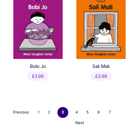
Bobi Jo
Sali Mali
£
3.99
£
3.99
Previous
1
2
3
4
5
6
7
Next