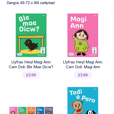
Sorted
Dangos 49-72 o 146 canlyniad
by
latest
Llyfrau Hwyl Magi Ann:
Llyfrau Hwyl Magi Ann:
Cam Doli: Ble Mae Dicw?
Cam Doli: Magi Ann
£
3.99
£
3.99