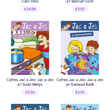
Cam Pero
a’r Barcud Coch
£
34.99
£
3.50
Cyfres Jac a Jes: Jac a Jes
Cyfres Jac a Jes: Jac a Jes
a’r Sudd Melys
yn Gwneud Batik
£
3.50
£
3.50