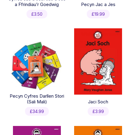
a Ffrindiau’r Goedwig
Pecyn Jac a Jes
£
3.50
£
19.99
Pecyn Cyfres Darllen Stori
(Sali Mali)
Jaci Soch
£
34.99
£
3.99