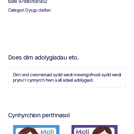
ISBN:
9781801061452
Categori:
Dysgu darllen
Does dim adolygiadau eto.
Dim ond cwsmeriaid sydd wedi mewngofnodi sydd wedi
prynu'r cynnyrch hwn a all adael adolygiad.
Cynhyrchion perthnasol