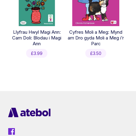
Llyfrau Hwyl Magi Ann:
Cyfres Moli a Meg: Mynd
Cam Doli: Blodau i Magi
am Dro gyda Moli a Meg i’r
Ann
Parc
£
3.99
£
3.50