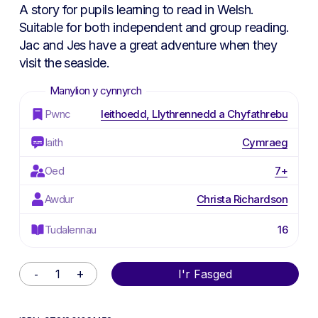
A story for pupils learning to read in Welsh.
Suitable for both independent and group reading.
Jac and Jes have a great adventure when they
visit the seaside.
Pwnc
Ieithoedd, Llythrennedd a Chyfathrebu
Iaith
Cymraeg
Oed
7+
Awdur
Christa Richardson
Tudalennau
16
Alternative:
I'r Fasged