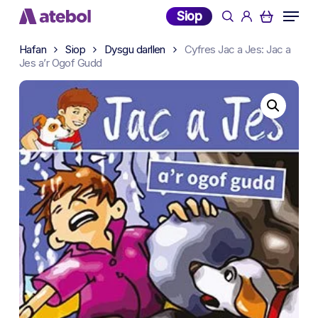
Skip
Menu
Siop
search
account
to
main
Hafan
Siop
Dysgu darllen
Cyfres Jac a Jes: Jac a
content
Jes a’r Ogof Gudd