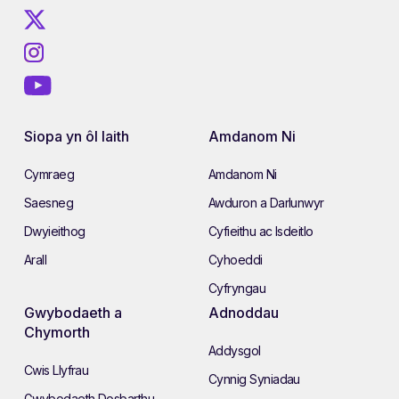
Siopa yn ôl Iaith
Amdanom Ni
Cymraeg
Amdanom Ni
Saesneg
Awduron a Darlunwyr
Dwyieithog
Cyfieithu ac Isdeitlo
Arall
Cyhoeddi
Cyfryngau
Gwybodaeth a
Adnoddau
Chymorth
Addysgol
Cwis Llyfrau
Cynnig Syniadau
Gwybodaeth Dosbarthu