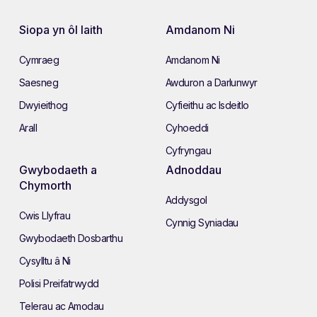
Siopa yn ôl Iaith
Amdanom Ni
Cymraeg
Amdanom Ni
Saesneg
Awduron a Darlunwyr
Dwyieithog
Cyfieithu ac Isdeitlo
Arall
Cyhoeddi
Cyfryngau
Gwybodaeth a
Adnoddau
Chymorth
Addysgol
Cwis Llyfrau
Cynnig Syniadau
Gwybodaeth Dosbarthu
Cysylltu â Ni
Polisi Preifatrwydd
Telerau ac Amodau