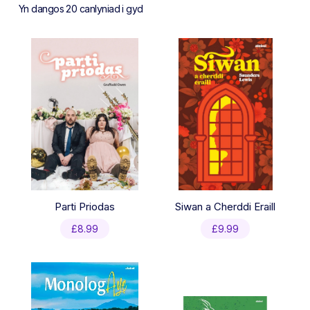
Sorted
Yn dangos 20 canlyniad i gyd
by
latest
Parti Priodas
Siwan a Cherddi Eraill
£
8.99
£
9.99