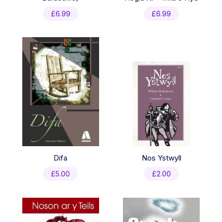
£
6.99
£
6.99
Difa
Nos Ystwyll
£
5.00
£
2.00