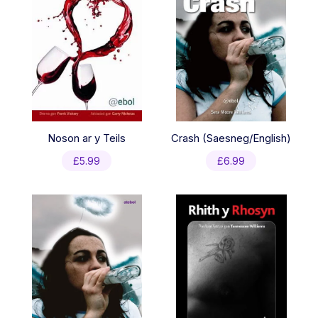
Noson ar y Teils
Crash (Saesneg/English)
£
5.99
£
6.99