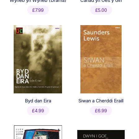
Wyneb yn Wyneb (Drama)
Cariad yn Oes y Gin
£
7.99
£
5.00
Byd dan Eira
Siwan a Cherddi Eraill
£
4.99
£
6.99