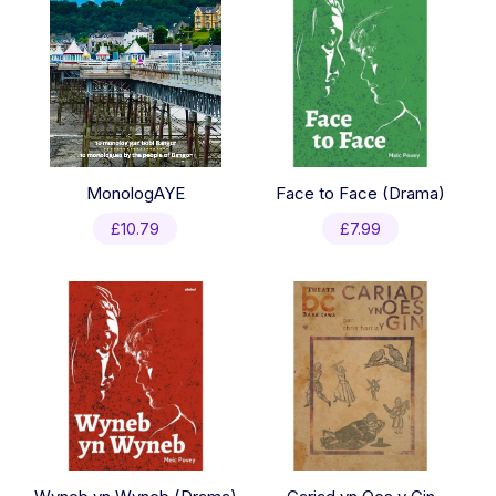
MonologAYE
Face to Face (Drama)
£
10.79
£
7.99