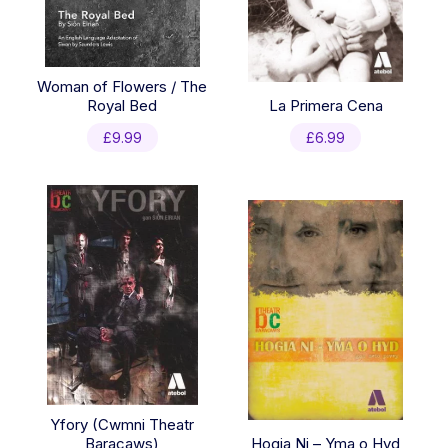
Woman of Flowers / The
Royal Bed
La Primera Cena
£
9.99
£
6.99
Yfory (Cwmni Theatr
Baracaws)
Hogia Ni – Yma o Hyd