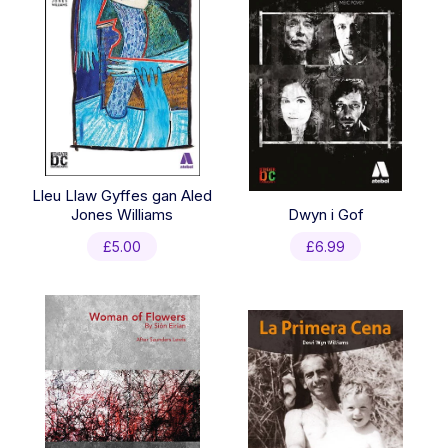
Lleu Llaw Gyffes gan Aled
Jones Williams
Dwyn i Gof
£
5.00
£
6.99