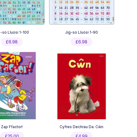
g-so Lluosi 1-100
Jig-so Lluosi 1-90
£
6.98
£
6.98
Zap Ffactor!
Cyfres Dechrau Da: Cŵn
£
25.00
£
4.99