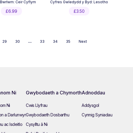
 Bwrlwm: Ceir Cyflym
Cyfres Gwledydd y Byd: Lesotho
£
6.99
£
3.50
29
30
…
33
34
35
Next
nom Ni
Gwybodaeth a Chymorth
Adnoddau
om Ni
Cwis Llyfrau
Addysgol
n a Darlunwyr
Gwybodaeth Dosbarthu
Cynnig Syniadau
hu ac Isdeitlo
Cysylltu â Ni