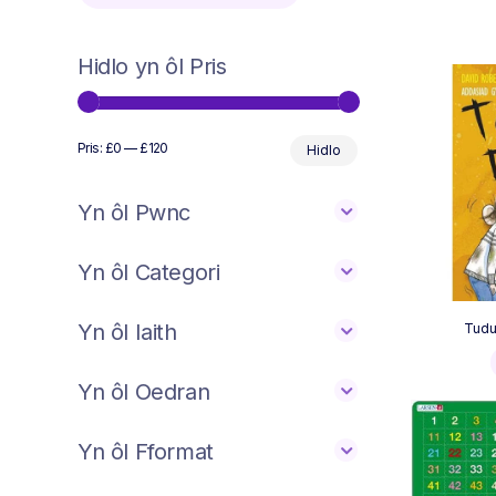
Hidlo yn ôl Pris
Min
Max
Pris:
£0
—
£120
Hidlo
price
price
Yn ôl Pwnc
Yn ôl Categori
Yn ôl Iaith
Tudu
Yn ôl Oedran
Yn ôl Fformat