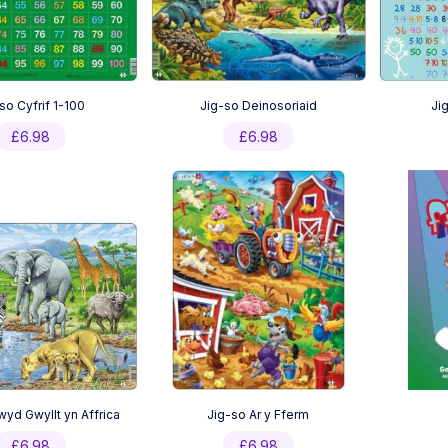
so Cyfrif 1-100
Jig-so Deinosoriaid
Ji
£
6.98
£
6.98
wyd Gwyllt yn Affrica
Jig-so Ar y Fferm
£
6.98
£
6.98