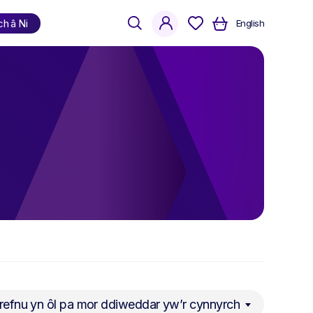
search
account
ch â Ni
English
Siopa
yn ôl iaith
Cymraeg
Saesneg
Dwyieithog
refnu yn ôl pa mor ddiweddar yw’r cynnyrch