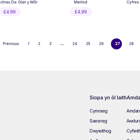
chrau Da: Glan y Môr
Merlod
Cyfres
£
4.99
£
4.99
Previous
1
2
3
…
24
25
26
27
28
Siopa yn ôl Iaith
Amda
Cymraeg
Amdan
Saesneg
Awduro
Dwyieithog
Cyfieit