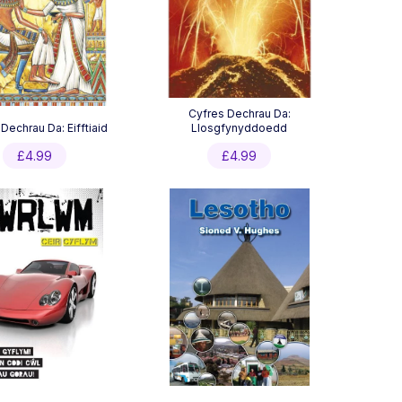
Cyfres Dechrau Da:
Dechrau Da: Eifftiaid
Llosgfynyddoedd
£
4.99
£
4.99