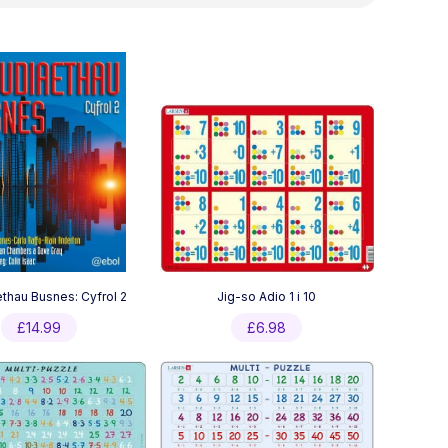
thau Busnes: Cyfrol 2
Jig-so Adio 1 i 10
£
14.99
£
6.98