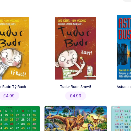
by
latest
r Budr: Tŷ Bach
Tudur Budr: Smwt!
Astudiae
£
4.99
£
4.99