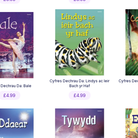
Cyfres Dechrau Da: Lindys ac Ieir
Cyfres De
 Dechrau Da: Bale
Bach yr Haf
£
4.99
£
4.99