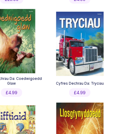
chrau Da: Coedwigoedd
Glaw
Cyfres Dechrau Da: Tryciau
£
4.99
£
4.99