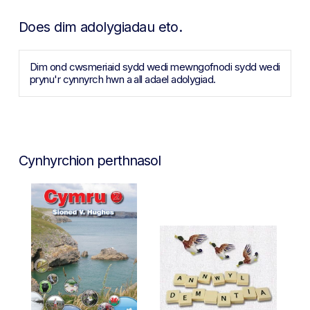
Does dim adolygiadau eto.
Dim ond cwsmeriaid sydd wedi mewngofnodi sydd wedi
prynu'r cynnyrch hwn a all adael adolygiad.
Cynhyrchion perthnasol