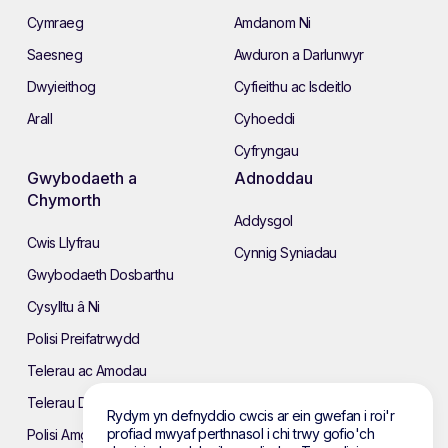
Cymraeg
Amdanom Ni
Saesneg
Awduron a Darlunwyr
Dwyieithog
Cyfieithu ac Isdeitlo
Arall
Cyhoeddi
Cyfryngau
Gwybodaeth a
Adnoddau
Chymorth
Addysgol
Cwis Llyfrau
Cynnig Syniadau
Gwybodaeth Dosbarthu
Cysylltu â Ni
Polisi Preifatrwydd
Telerau ac Amodau
Telerau Defnyddio’r Wefan
Rydym yn defnyddio cwcis ar ein gwefan i roi'r
profiad mwyaf perthnasol i chi trwy gofio'ch
Polisi Amgylcheddol