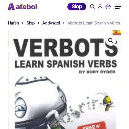
Skip
Menu
Siop
search
account
to
main
Hafan
Siop
Addysgol
Verbots Learn Spanish Verbs
content