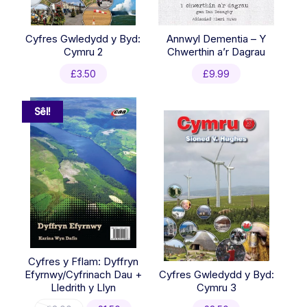
Cyfres Gwledydd y Byd:
Annwyl Dementia – Y
Cymru 2
Chwerthin a’r Dagrau
£
3.50
£
9.99
Sêl!
Cyfres y Fflam: Dyffryn
Efyrnwy/Cyfrinach Dau +
Cyfres Gwledydd y Byd:
Lledrith y Llyn
Cymru 3