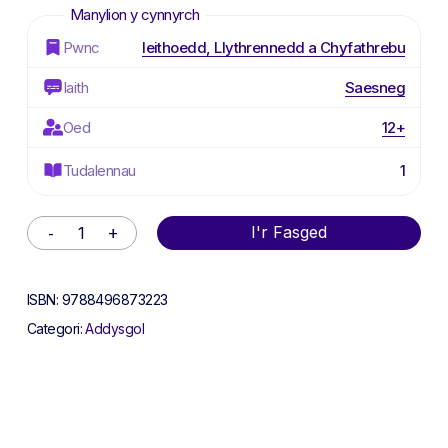
Pwnc
Ieithoedd, Llythrennedd a Chyfathrebu
Iaith
Saesneg
Oed
12+
Tudalennau
1
Alternative:
I'r Fasged
ISBN:
9788496873223
Categori:
Addysgol