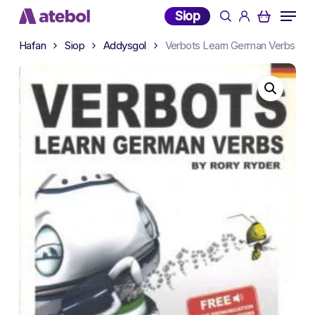
Skip
Menu
Siop
search
account
to
main
Hafan
Siop
Addysgol
Verbots Learn German Verbs
content