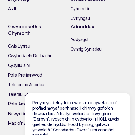
Arall
Cyhoeddi
Cyfryngau
Gwybodaeth a
Adnoddau
Chymorth
Addysgol
Cwis Llyfrau
Cynnig Syniadau
Gwybodaeth Dosbarthu
Cysylltu â Ni
Polisi Preifatrwydd
Telerau ac Amodau
Telerau Defnyddio’r Wefan
Rydym yn defnyddio cwcis ar ein gwefan i roi'r
Polisi Amgylcheddol
profiad mwyaf perthnasol i chi trwy gofio'ch
Newyddion
dewisiadau a'ch ailymweliadau. Trwy glicio
“Derbyn”, rydych chi'n cydsynio i'r HOLL gwcis
Map o’r Wefan
gael eu defnyddio. Fodd bynnag, gallwch
ymweld â "Gosodiadau Cwcis" i roi caniatâd