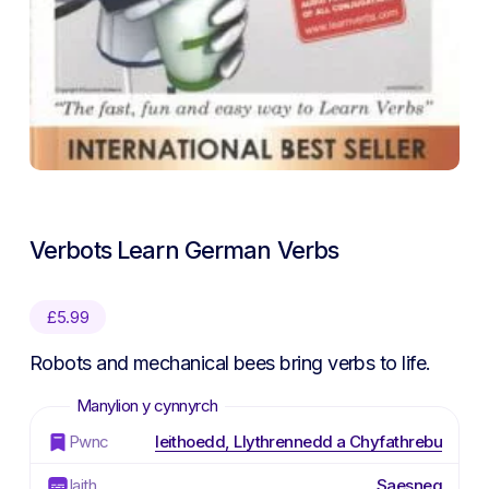
Verbots Learn German Verbs
£
5.99
Robots and mechanical bees bring verbs to life.
Pwnc
Ieithoedd, Llythrennedd a Chyfathrebu
Iaith
Saesneg