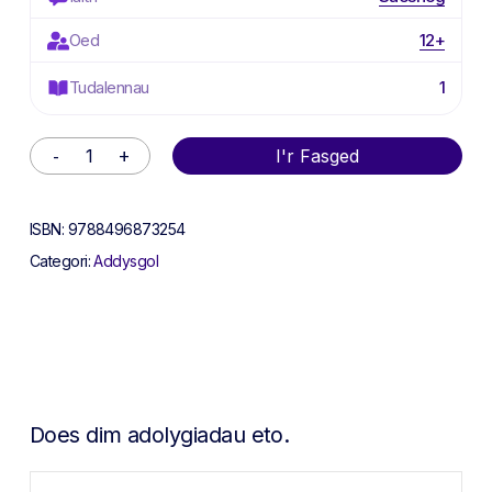
Oed
12+
Tudalennau
1
Alternative:
I'r Fasged
ISBN:
9788496873254
Categori:
Addysgol
Does dim adolygiadau eto.