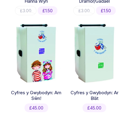
Hanna Wyn
Dramor/Gadael
Original
Current
Original
Current
£
3.00
£
1.50
£
3.00
£
1.50
price
price
price
price
was:
is:
was:
is:
£3.00.
£1.50.
£3.00.
£1.50.
Cyfres y Gwybodyn: Am
Cyfres y Gwybodyn: Ar
Sŵn!
Blât
£
45.00
£
45.00