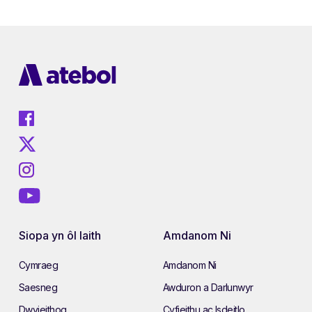
Siopa yn ôl Iaith
Amdanom Ni
Cymraeg
Amdanom Ni
Saesneg
Awduron a Darlunwyr
Dwyieithog
Cyfieithu ac Isdeitlo