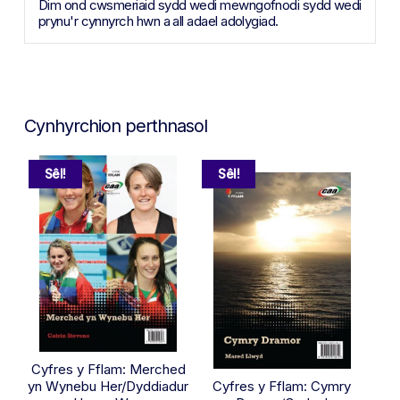
Dim ond cwsmeriaid sydd wedi mewngofnodi sydd wedi
prynu'r cynnyrch hwn a all adael adolygiad.
Cynhyrchion perthnasol
Sêl!
Sêl!
Cyfres y Fflam: Merched
yn Wynebu Her/Dyddiadur
Cyfres y Fflam: Cymry