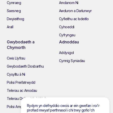
Cymraeg
Amdanom Ni
Saesneg
Awduron a Darlunwyr
Dwyieithog
Cyfieithu ac Isdeitlo
Arall
Cyhoeddi
Cyfryngau
Gwybodaeth a
Adnoddau
Chymorth
Addysgol
Cwis Llyfrau
Cynnig Syniadau
Gwybodaeth Dosbarthu
Cysylltu â Ni
Polisi Preifatrwydd
Telerau ac Amodau
Telerau Defnyddio’r Wefan
Rydym yn defnyddio cwcis ar ein gwefan i roi'r
Polisi Amgylcheddol
profiad mwyaf perthnasol i chi trwy gofio'ch