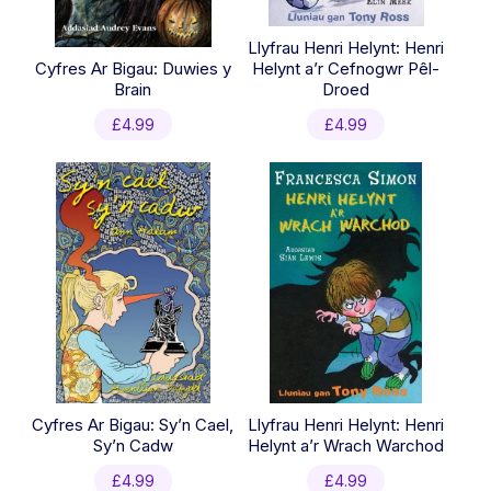
Llyfrau Henri Helynt: Henri
Cyfres Ar Bigau: Duwies y
Helynt a’r Cefnogwr Pêl-
Brain
Droed
£
4.99
£
4.99
Cyfres Ar Bigau: Sy’n Cael,
Llyfrau Henri Helynt: Henri
Sy’n Cadw
Helynt a’r Wrach Warchod
£
4.99
£
4.99