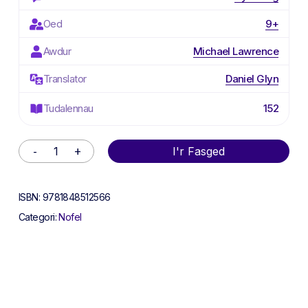
Oed
9+
Awdur
Michael Lawrence
Translator
Daniel Glyn
Tudalennau
152
Alternative:
I'r Fasged
ISBN:
9781848512566
Categori:
Nofel