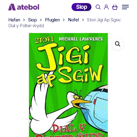
Skip
Menu
Siop
search
account
to
main
Hafan
Siop
Ffuglen
Nofel
Stori Jigi Ap Sgiw:
Dial y Polter-ŵydd
content