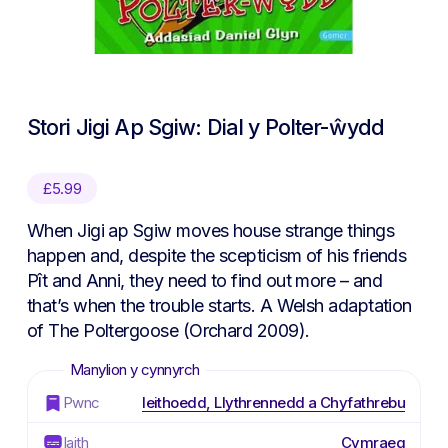
Stori Jigi Ap Sgiw: Dial y Polter-ŵydd
£
5.99
When Jigi ap Sgiw moves house strange things
happen and, despite the scepticism of his friends
Pît and Anni, they need to find out more – and
that’s when the trouble starts. A Welsh adaptation
of The Poltergoose (Orchard 2009).
Pwnc
Ieithoedd, Llythrennedd a Chyfathrebu
Iaith
Cymraeg