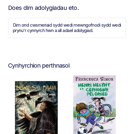
Does dim adolygiadau eto.
Dim ond cwsmeriaid sydd wedi mewngofnodi sydd wedi
prynu'r cynnyrch hwn a all adael adolygiad.
Cynhyrchion perthnasol