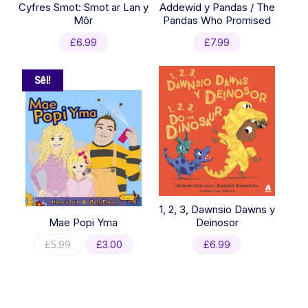
Cyfres Smot: Smot ar Lan y
Addewid y Pandas / The
Môr
Pandas Who Promised
£
6.99
£
7.99
Sêl!
1, 2, 3, Dawnsio Dawns y
Mae Popi Yma
Deinosor
Original
Current
£
5.99
£
3.00
£
6.99
price
price
was:
is:
£5.99.
£3.00.