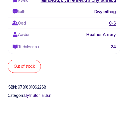
Pwnc
Ieithoedd, Llythrennedd a Chyfathrebu
Iaith
Dwyieithog
Oed
0-6
Awdur
Heather Amery
Tudalennau
24
Out of stock
ISBN:
9781801062268
Categori:
Llyfr Stori a Llun