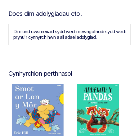
Does dim adolygiadau eto.
Dim ond cwsmeriaid sydd wedi mewngofnodi sydd wedi
prynu'r cynnyrch hwn a all adael adolygiad.
Cynhyrchion perthnasol