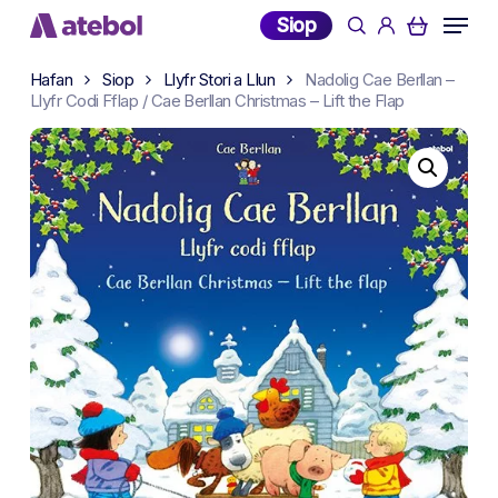
Skip
Menu
Siop
search
account
to
main
Hafan
Siop
Llyfr Stori a Llun
Nadolig Cae Berllan –
content
Llyfr Codi Fflap / Cae Berllan Christmas – Lift the Flap