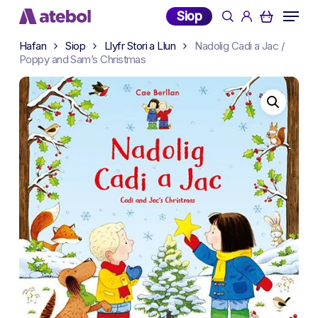
Skip
Menu
Siop
search
account
to
main
Hafan
Siop
Llyfr Stori a Llun
Nadolig Cadi a Jac /
Poppy and Sam’s Christmas
content