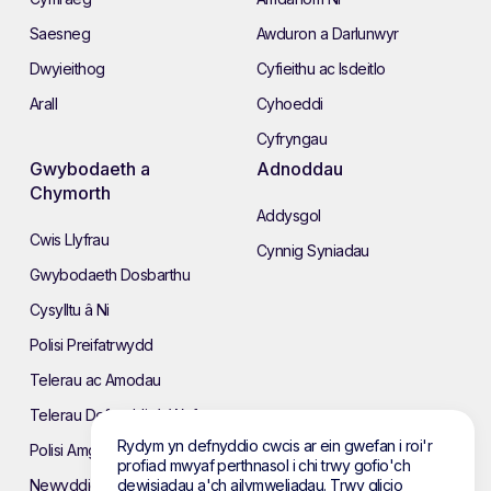
Saesneg
Awduron a Darlunwyr
Dwyieithog
Cyfieithu ac Isdeitlo
Arall
Cyhoeddi
Cyfryngau
Gwybodaeth a
Adnoddau
Chymorth
Addysgol
Cwis Llyfrau
Cynnig Syniadau
Gwybodaeth Dosbarthu
Cysylltu â Ni
Polisi Preifatrwydd
Telerau ac Amodau
Telerau Defnyddio’r Wefan
Rydym yn defnyddio cwcis ar ein gwefan i roi'r
Polisi Amgylcheddol
profiad mwyaf perthnasol i chi trwy gofio'ch
dewisiadau a'ch ailymweliadau. Trwy glicio
Newyddion