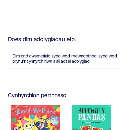
Does dim adolygiadau eto.
Dim ond cwsmeriaid sydd wedi mewngofnodi sydd wedi
prynu'r cynnyrch hwn a all adael adolygiad.
Cynhyrchion perthnasol