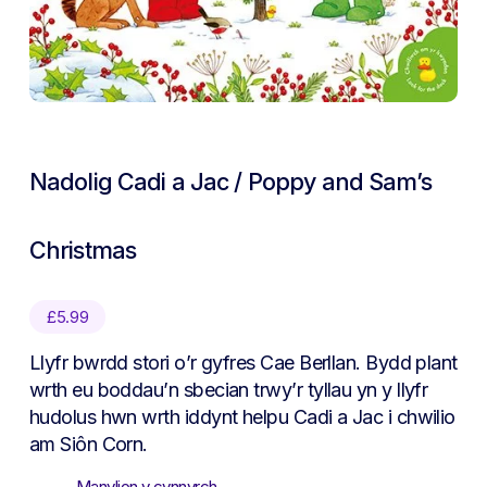
Nadolig Cadi a Jac / Poppy and Sam’s
Christmas
£
5.99
Llyfr bwrdd stori o’r gyfres Cae Berllan. Bydd plant
wrth eu boddau’n sbecian trwy’r tyllau yn y llyfr
hudolus hwn wrth iddynt helpu Cadi a Jac i chwilio
am Siôn Corn.