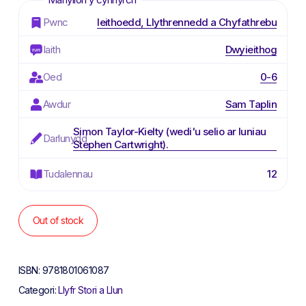
Pwnc
Ieithoedd, Llythrennedd a Chyfathrebu
Iaith
Dwyieithog
Oed
0-6
Awdur
Sam Taplin
Simon Taylor-Kielty (wedi'u selio ar luniau
Darlunydd
Stephen Cartwright).
Tudalennau
12
Out of stock
ISBN:
9781801061087
Categori:
Llyfr Stori a Llun