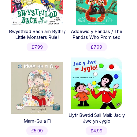
Bwystfilod Bach am Byth! /
Addewid y Pandas / The
Little Monsters Rule!
Pandas Who Promised
£
7.99
£
7.99
Llyfr Bwrdd Sali Mali: Jac y
Mam-Gu a Fi
Jwc yn Jyglo
£
5.99
£
4.99