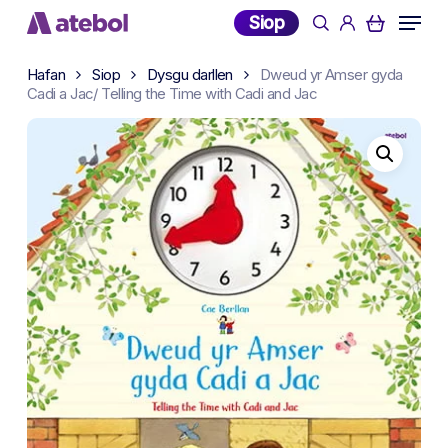
Skip
Menu
Siop
search
account
to
main
Hafan
Siop
Dysgu darllen
Dweud yr Amser gyda
content
Cadi a Jac/ Telling the Time with Cadi and Jac