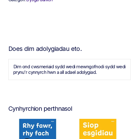
Does dim adolygiadau eto.
Dim ond cwsmeriaid sydd wedi mewngofnodi sydd wedi
prynu'r cynnyrch hwn a all adael adolygiad.
Cynhyrchion perthnasol