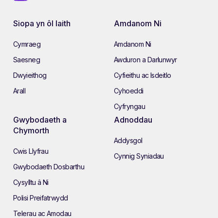
Siopa yn ôl Iaith
Amdanom Ni
Cymraeg
Amdanom Ni
Saesneg
Awduron a Darlunwyr
Dwyieithog
Cyfieithu ac Isdeitlo
Arall
Cyhoeddi
Cyfryngau
Gwybodaeth a
Adnoddau
Chymorth
Addysgol
Cwis Llyfrau
Cynnig Syniadau
Gwybodaeth Dosbarthu
Cysylltu â Ni
Polisi Preifatrwydd
Telerau ac Amodau