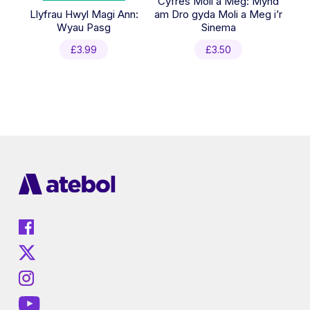
Cyfres Moli a Meg: Mynd
Llyfrau Hwyl Magi Ann:
am Dro gyda Moli a Meg i’r
Wyau Pasg
Sinema
£
3.99
£
3.50