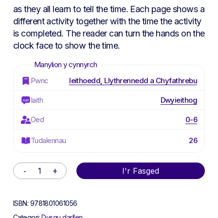
as they all learn to tell the time. Each page shows a
different activity together with the time the activity
is completed. The reader can turn the hands on the
clock face to show the time.
Pwnc
Ieithoedd, Llythrennedd a Chyfathrebu
Iaith
Dwyieithog
Oed
0-6
Tudalennau
26
Alternative:
I'r Fasged
ISBN:
9781801061056
Categori:
Dysgu darllen