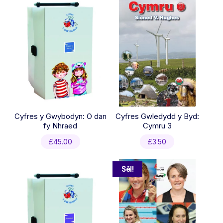
Cyfres y Gwybodyn: O dan
Cyfres Gwledydd y Byd:
fy Nhraed
Cymru 3
£
45.00
£
3.50
Sêl!