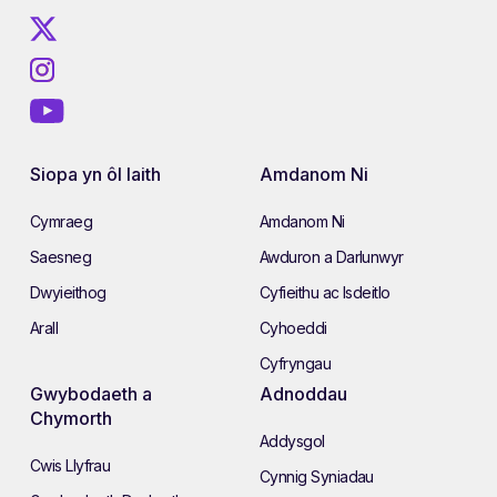
Siopa yn ôl Iaith
Amdanom Ni
Cymraeg
Amdanom Ni
Saesneg
Awduron a Darlunwyr
Dwyieithog
Cyfieithu ac Isdeitlo
Arall
Cyhoeddi
Cyfryngau
Gwybodaeth a
Adnoddau
Chymorth
Addysgol
Cwis Llyfrau
Cynnig Syniadau