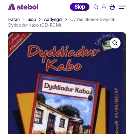
Skip
Menu
Siop
search
account
to
main
Hafan
Siop
Addysgol
Cyfres Straeon Swynol:
Dyddiadur Kabo (CD-ROM)
content