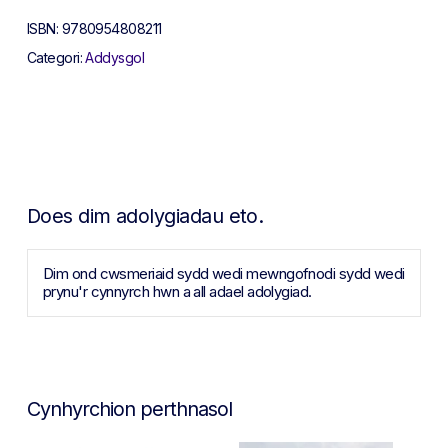
ISBN:
9780954808211
Categori:
Addysgol
Does dim adolygiadau eto.
Dim ond cwsmeriaid sydd wedi mewngofnodi sydd wedi
prynu'r cynnyrch hwn a all adael adolygiad.
Cynhyrchion perthnasol