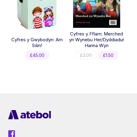
Cyfres y Fflam: Merched
Cyfres y Gwybodyn: Am
yn Wynebu Her/Dyddiadur
Sŵn!
Hanna Wyn
Original
Current
£
45.00
£
3.00
£
1.50
price
price
was:
is:
£3.00.
£1.50.