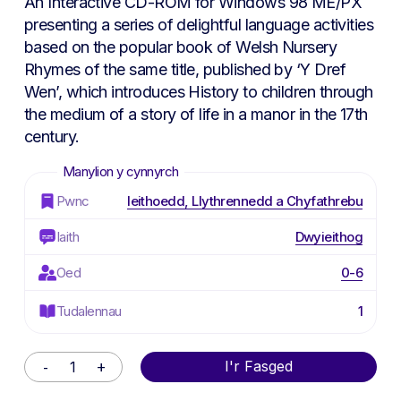
An Interactive CD-ROM for Windows 98 ME/PX
presenting a series of delightful language activities
based on the popular book of Welsh Nursery
Rhymes of the same title, published by ‘Y Dref
Wen’, which introduces History to children through
the medium of a story of life in a manor in the 17th
century.
Pwnc
Ieithoedd, Llythrennedd a Chyfathrebu
Iaith
Dwyieithog
Oed
0-6
Tudalennau
1
Alternative:
I'r Fasged