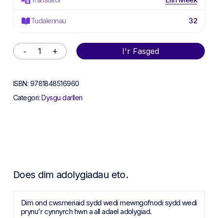
Tudalennau
32
Alternative:
I'r Fasged
ISBN:
9781848516960
Categori:
Dysgu darllen
Does dim adolygiadau eto.
Dim ond cwsmeriaid sydd wedi mewngofnodi sydd wedi
prynu'r cynnyrch hwn a all adael adolygiad.