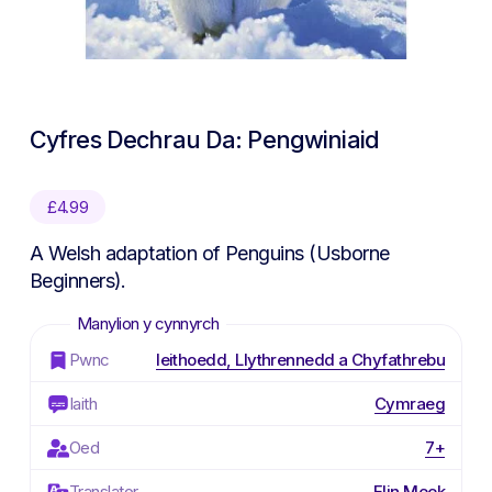
Cyfres Dechrau Da: Pengwiniaid
£
4.99
A Welsh adaptation of Penguins (Usborne
Beginners).
Pwnc
Ieithoedd, Llythrennedd a Chyfathrebu
Iaith
Cymraeg
Oed
7+
Translator
Elin Meek