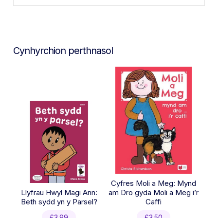
Cynhyrchion perthnasol
Cyfres Moli a Meg: Mynd
Llyfrau Hwyl Magi Ann:
am Dro gyda Moli a Meg i’r
Beth sydd yn y Parsel?
Caffi
£
3.99
£
3.50