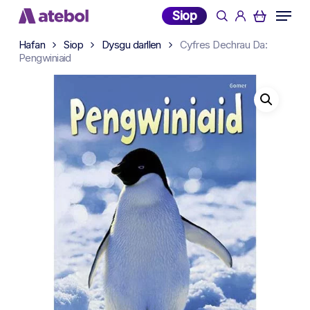
Skip
Menu
Siop
search
account
to
main
Hafan
Siop
Dysgu darllen
Cyfres Dechrau Da:
Pengwiniaid
content