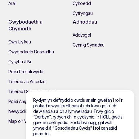
Arall
Cyhoeddi
Cyfryngau
Gwybodaeth a
Adnoddau
Chymorth
Addysgol
Cwis Llyfrau
Cynnig Syniadau
Gwybodaeth Dosbarthu
Cysylltu â Ni
Polisi Preifatrwydd
Telerau ac Amodau
Telerau Defnyddio’r Wefan
Rydym yn defnyddio cwcis ar ein gwefan i roi'r
Polisi Amgylcheddol
profiad mwyaf perthnasol i chi trwy gofio'ch
Newyddion
dewisiadau a'ch ailymweliadau. Trwy glicio
“Derbyn”, rydych chi'n cydsynio i'r HOLL gwcis
Map o’r Wefan
gael eu defnyddio. Fodd bynnag, gallwch
ymweld â "Gosodiadau Cwcis" i roi caniatâd
penodol.