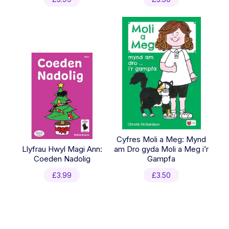
Cyfres Moli a Meg: Mynd
Llyfrau Hwyl Magi Ann:
am Dro gyda Moli a Meg i’r
Coeden Nadolig
Gampfa
£
3.99
£
3.50