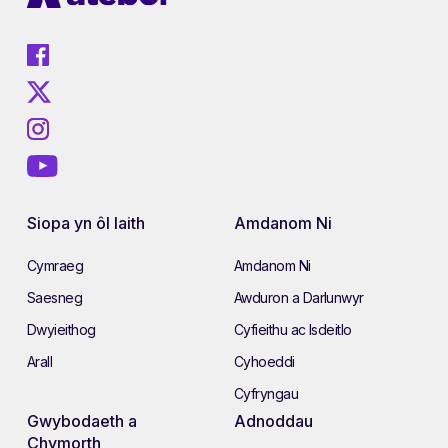
Siopa yn ôl Iaith
Amdanom Ni
Cymraeg
Amdanom Ni
Saesneg
Awduron a Darlunwyr
Dwyieithog
Cyfieithu ac Isdeitlo
Arall
Cyhoeddi
Cyfryngau
Gwybodaeth a
Adnoddau
Chymorth