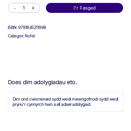
Alternative:
I'r Fasged
ISBN:
9781845211998
Categori:
Nofel
Does dim adolygiadau eto.
Dim ond cwsmeriaid sydd wedi mewngofnodi sydd wedi
prynu'r cynnyrch hwn a all adael adolygiad.