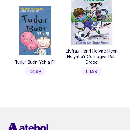
Llyfrau Henri Helynt: Henri
Helynt a’r Cefnogwr Pêl-
Tudur Budr: Ych a Fi!
Droed
£
4.99
£
4.99