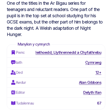
One of the titles in the Ar Bigau series for
teenagers and reluctant readers. One part of the
pupil is in the top set at school studying for his
GCSE exams, but the other part of him belongs to
the dark night. A Welsh adaptation of
Night
Hunger
.
Pwnc
Ieithoedd, Llythrennedd a Chyfathrebu
Iaith
Cymraeg
Oed
12+
Awdur
Alan Gibbons
Editor
Delyth Ifan
Tudalennau
67