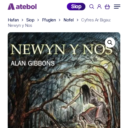
Skip
Menu
Siop
search
account
to
main
Hafan
Siop
Ffuglen
Nofel
Cyfres Ar Bigau:
content
Newyn y Nos