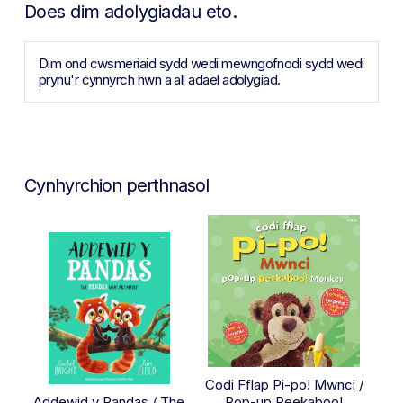
Does dim adolygiadau eto.
Dim ond cwsmeriaid sydd wedi mewngofnodi sydd wedi
prynu'r cynnyrch hwn a all adael adolygiad.
Cynhyrchion perthnasol
Codi Fflap Pi-po! Mwnci /
Addewid y Pandas / The
Pop-up Peekaboo!