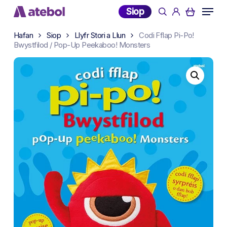
Skip
Menu
Siop
search
account
to
main
Hafan
Siop
Llyfr Stori a Llun
Codi Fflap Pi-Po!
content
Bwystfilod / Pop-Up Peekaboo! Monsters