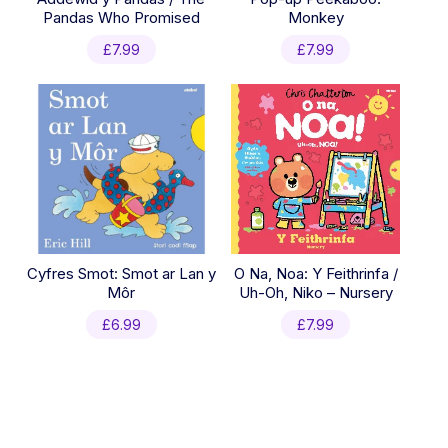
Pandas Who Promised
Monkey
£
7.99
£
7.99
Cyfres Smot: Smot ar Lan y
O Na, Noa: Y Feithrinfa /
Môr
Uh-Oh, Niko – Nursery
£
6.99
£
7.99