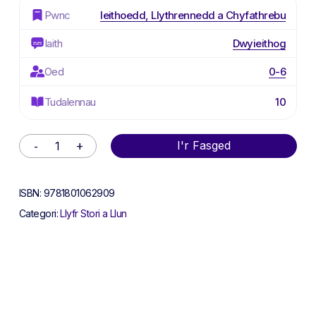
Pwnc
Ieithoedd, Llythrennedd a Chyfathrebu
Iaith
Dwyieithog
Oed
0-6
Tudalennau
10
Alternative:
I'r Fasged
ISBN:
9781801062909
Categori:
Llyfr Stori a Llun