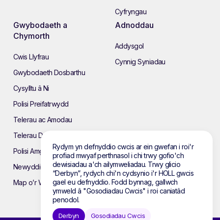
Cyfryngau
Gwybodaeth a
Adnoddau
Chymorth
Addysgol
Cwis Llyfrau
Cynnig Syniadau
Gwybodaeth Dosbarthu
Cysylltu â Ni
Polisi Preifatrwydd
Telerau ac Amodau
Telerau Defnyddio’r Wefan
Rydym yn defnyddio cwcis ar ein gwefan i roi'r
Polisi Amgylcheddol
profiad mwyaf perthnasol i chi trwy gofio'ch
dewisiadau a'ch ailymweliadau. Trwy glicio
Newyddion
“Derbyn”, rydych chi'n cydsynio i'r HOLL gwcis
gael eu defnyddio. Fodd bynnag, gallwch
Map o’r Wefan
ymweld â "Gosodiadau Cwcis" i roi caniatâd
penodol.
Derbyn
Gosodiadau Cwcis