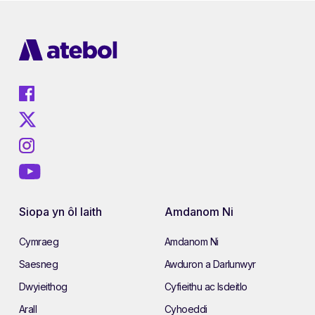
Siopa yn ôl Iaith
Amdanom Ni
Cymraeg
Amdanom Ni
Saesneg
Awduron a Darlunwyr
Dwyieithog
Cyfieithu ac Isdeitlo
Arall
Cyhoeddi