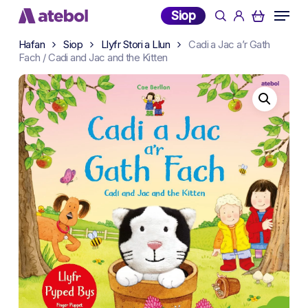
Skip
Menu
Siop
search
account
to
main
Hafan
Siop
Llyfr Stori a Llun
Cadi a Jac a’r Gath
Fach / Cadi and Jac and the Kitten
content