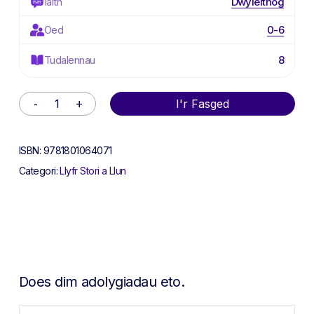
Iaith
Dwyieithog
Oed
0-6
Tudalennau
8
Alternative:
I'r Fasged
ISBN:
9781801064071
Categori:
Llyfr Stori a Llun
Does dim adolygiadau eto.