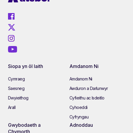
Siopa yn ôl Iaith
Amdanom Ni
Cymraeg
Amdanom Ni
Saesneg
Awduron a Darlunwyr
Dwyieithog
Cyfieithu ac Isdeitlo
Arall
Cyhoeddi
Cyfryngau
Gwybodaeth a
Adnoddau
Chymorth