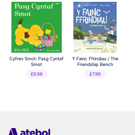
was:
is:
£5.99.
£3.00.
Cyfres Smot: Pasg Cyntaf
Y Fainc Ffrindiau / The
Smot
Friendship Bench
£
6.99
£
7.99