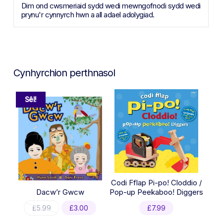
Dim ond cwsmeriaid sydd wedi mewngofnodi sydd wedi
prynu'r cynnyrch hwn a all adael adolygiad.
Cynhyrchion perthnasol
Sêl!
Codi Fflap Pi-po! Cloddio /
Dacw’r Gwcw
Pop-up Peekaboo! Diggers
Original
Current
£
5.99
£
3.00
£
7.99
price
price