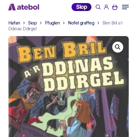
Skip
Menu
Siop
search
account
to
main
Hafan
Siop
Ffuglen
Nofel graffeg
Ben Bril a’r
content
Ddinas Ddirgel