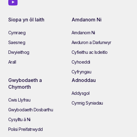
Siopa yn ôl Iaith
Amdanom Ni
Cymraeg
Amdanom Ni
Saesneg
Awduron a Darlunwyr
Dwyieithog
Cyfieithu ac Isdeitlo
Arall
Cyhoeddi
Cyfryngau
Gwybodaeth a
Adnoddau
Chymorth
Addysgol
Cwis Llyfrau
Cynnig Syniadau
Gwybodaeth Dosbarthu
Cysylltu â Ni
Polisi Preifatrwydd