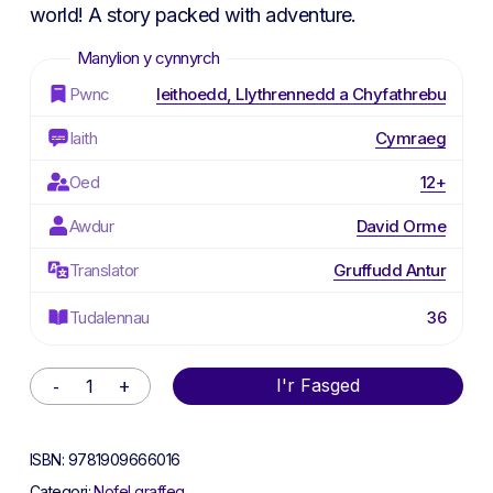
world! A story packed with adventure.
Pwnc
Ieithoedd, Llythrennedd a Chyfathrebu
Iaith
Cymraeg
Oed
12+
Awdur
David Orme
Translator
Gruffudd Antur
Tudalennau
36
Alternative:
I'r Fasged
ISBN:
9781909666016
Categori:
Nofel graffeg