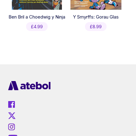
Ben Bril a Choedwig y Ninja
Y Smyrffs: Gorau Glas
£
4.99
£
8.99