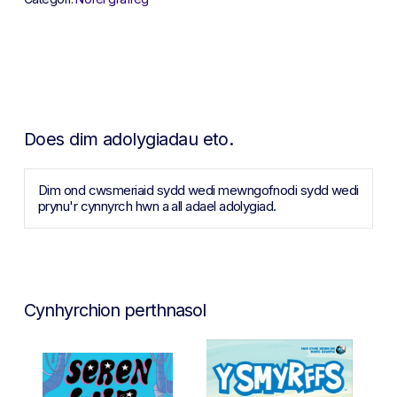
Does dim adolygiadau eto.
Dim ond cwsmeriaid sydd wedi mewngofnodi sydd wedi
prynu'r cynnyrch hwn a all adael adolygiad.
Cynhyrchion perthnasol