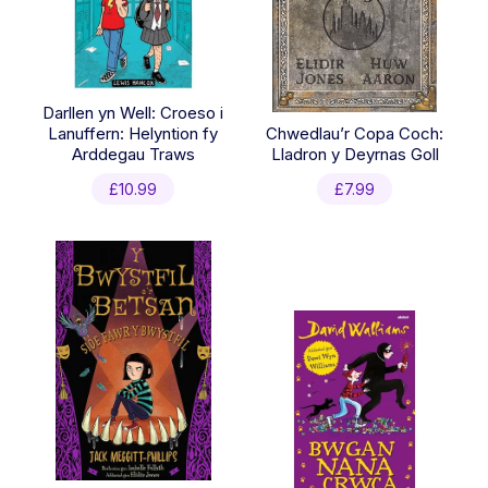
Darllen yn Well: Croeso i
Lanuffern: Helyntion fy
Chwedlau’r Copa Coch:
Arddegau Traws
Lladron y Deyrnas Goll
£
10.99
£
7.99