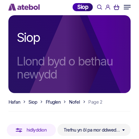
Skip
Menu
Siop
search
account
to
Close
main
Filters
content
Siop
Llond byd o bethau
newydd
Hafan
Siop
Ffuglen
Nofel
Page 2
hidlyddion
Trefnu yn ôl pa mor ddiweddar yw’r cynnyrch