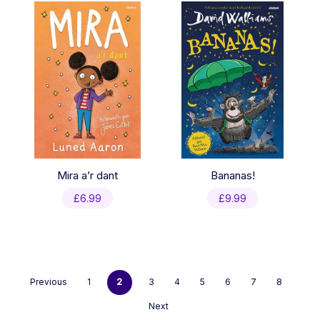
Mira a’r dant
Bananas!
£
6.99
£
9.99
Previous
1
2
3
4
5
6
7
8
Next