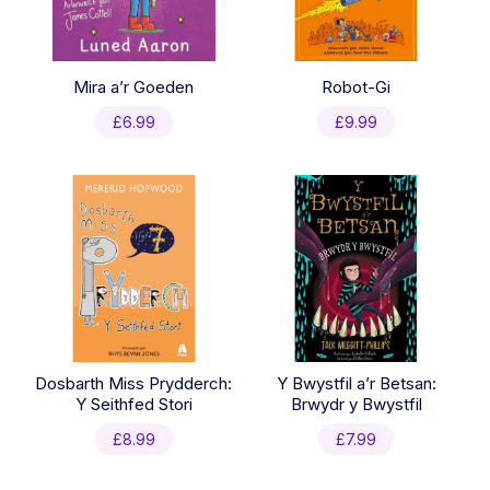
Mira a’r Goeden
Robot-Gi
£
6.99
£
9.99
Dosbarth Miss Prydderch:
Y Bwystfil a’r Betsan:
Y Seithfed Stori
Brwydr y Bwystfil
£
8.99
£
7.99