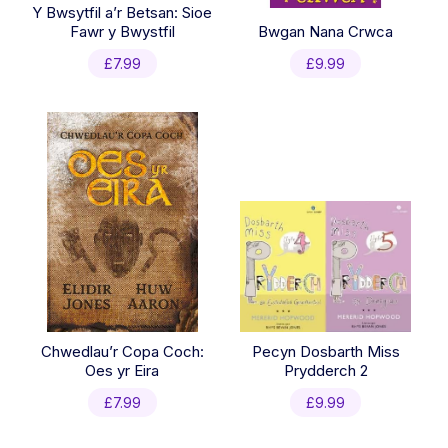
Y Bwsytfil a’r Betsan: Sioe
Fawr y Bwystfil
Bwgan Nana Crwca
£
7.99
£
9.99
Chwedlau’r Copa Coch:
Pecyn Dosbarth Miss
Oes yr Eira
Prydderch 2
£
7.99
£
9.99