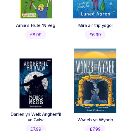
Arnie’s Flute ‘N Veg
Mira a’r trip ysgol
£
8.99
£
6.99
Darllen yn Well: Anghenfil
yn Galw
Wyneb yn Wyneb
£
7.99
£
7.99