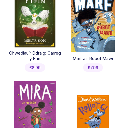
Chwedlau’r Ddraig: Carreg
y Ffin
Marf a’r Robot Mawr
£
8.99
£
7.99