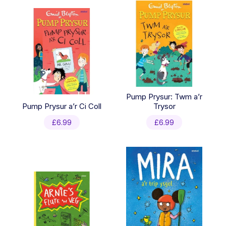
Pump Prysur: Twm a’r
Pump Prysur a’r Ci Coll
Trysor
£
6.99
£
6.99