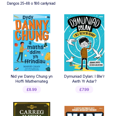
Sorted
Dangos 25-48 o 186 canlyniad
by
latest
Nid yw Danny Chung yn
Dymuniad Dylan: I Ble’r
Hoffi Mathemateg
Aeth Yr Adar?
£
8.99
£
7.99