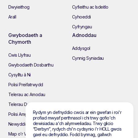
Dwyieithog
Cyfieithu ac Isdeitlo
Arall
Cyhoeddi
Cyfryngau
Gwybodaeth a
Adnoddau
Chymorth
Addysgol
Cwis Llyfrau
Cynnig Syniadau
Gwybodaeth Dosbarthu
Cysylltu â Ni
Polisi Preifatrwydd
Telerau ac Amodau
Telerau Defnyddio’r Wefan
Rydym yn defnyddio cwcis ar ein gwefan i roi'r
Polisi Amgylcheddol
profiad mwyaf perthnasol i chi trwy gofio'ch
dewisiadau a'ch ailymweliadau. Trwy glicio
Newyddion
“Derbyn”, rydych chi'n cydsynio i'r HOLL gwcis
Map o’r Wefan
gael eu defnyddio. Fodd bynnag, gallwch