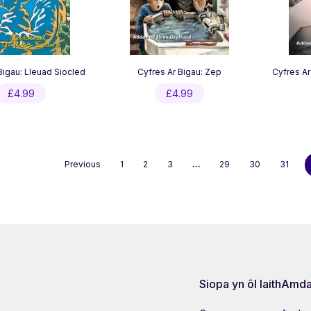
Bigau: Lleuad Siocled
Cyfres Ar Bigau: Zep
Cyfres A
£
4.99
£
4.99
Previous
1
2
3
…
29
30
31
Siopa yn ôl Iaith
Amda