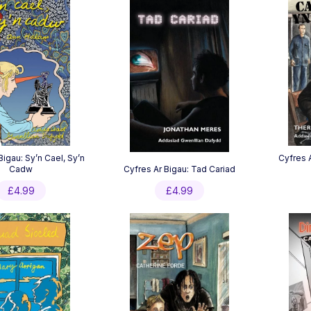
Bigau: Sy’n Cael, Sy’n
Cyfres 
Cadw
Cyfres Ar Bigau: Tad Cariad
£
4.99
£
4.99