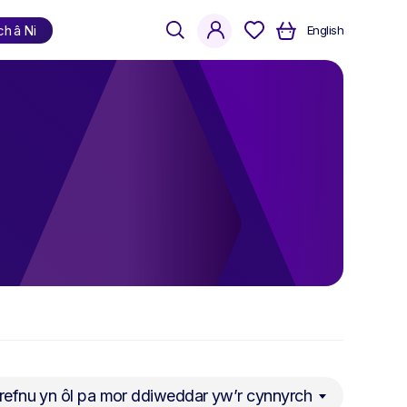
search
account
ch â Ni
English
Siopa
yn ôl iaith
Cymraeg
Saesneg
Dwyieithog
refnu yn ôl pa mor ddiweddar yw’r cynnyrch