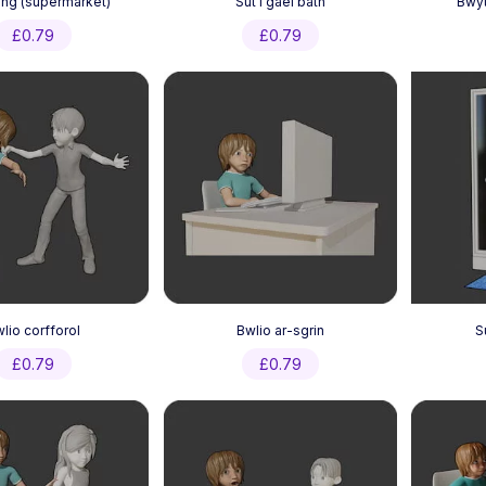
ng (supermarket)
Sut i gael bath
Bwyt
£
0.79
£
0.79
lio corfforol
Bwlio ar-sgrin
S
£
0.79
£
0.79