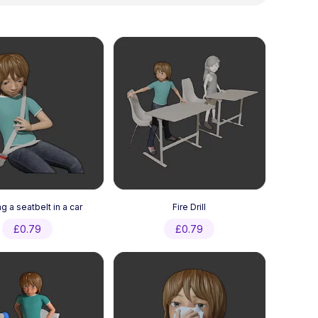
g a seatbelt in a car
Fire Drill
£
0.79
£
0.79