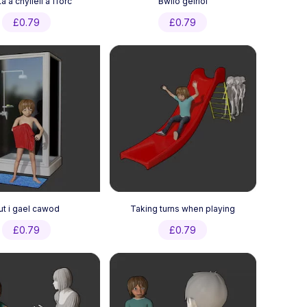
a â chyllell a fforc
Bwlio geiriol
£
0.79
£
0.79
ut i gael cawod
Taking turns when playing
£
0.79
£
0.79