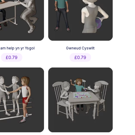
am help yn yr Ysgol
Gwneud Cyswllt
£
0.79
£
0.79