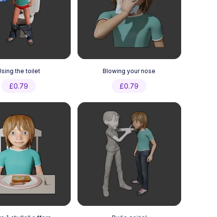
sing the toilet
Blowing your nose
£
0.79
£
0.79