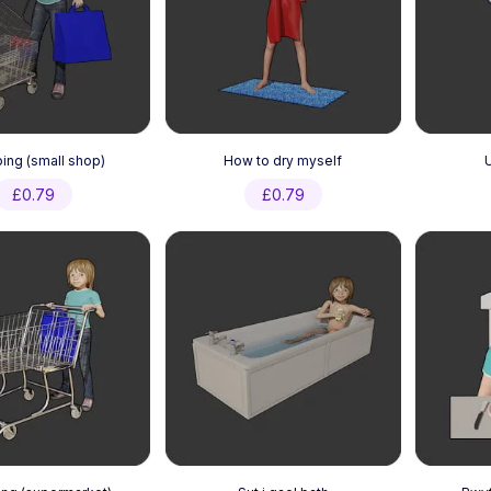
ing (small shop)
How to dry myself
U
£
0.79
£
0.79