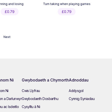
nning and losing
Turn taking when playing games
£
0.79
£
0.79
Next
nom Ni
Gwybodaeth a Chymorth
Adnoddau
om Ni
Cwis Llyfrau
Addysgol
n a Darlunwyr
Gwybodaeth Dosbarthu
Cynnig Syniadau
hu ac Isdeitlo
Cysylltu â Ni