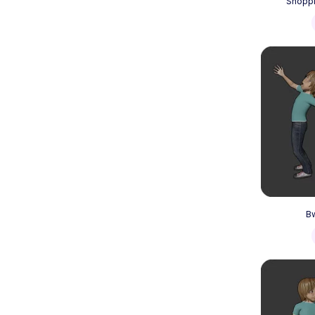
Shoppi
Bw