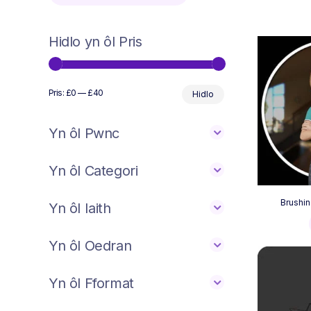
Hidlo yn ôl Pris
Min
Max
Pris:
£0
—
£40
Hidlo
price
price
Yn ôl Pwnc
Yn ôl Categori
Brushin
Yn ôl Iaith
Yn ôl Oedran
Yn ôl Fformat