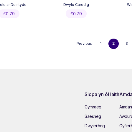
ld ar Deintydd
Dwylo Caredig
Wi
£
0.79
£
0.79
Previous
1
2
3
Siopa yn ôl Iaith
Amda
Cymraeg
Amdan
Saesneg
Awduro
Dwyieithog
Cyfieit