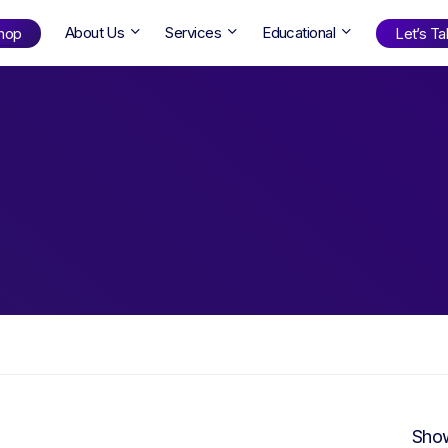
About Us
Services
Educational
hop
Let’s Tal
Shop
by Age
ng Well
0-6
12+
ali
7+
18+
erllan
9+
l Bright
Find Your Next Book!
Show