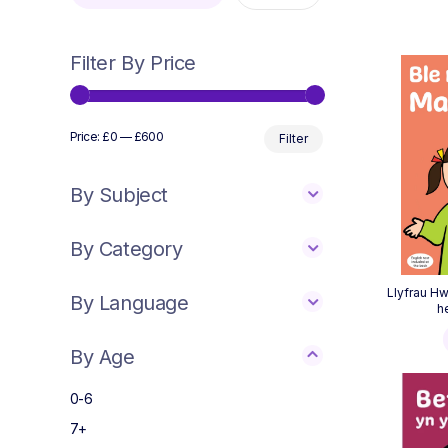
Filter By Price
Min
Max
Price:
£0
—
£600
Filter
price
price
By Subject
By Category
Llyfrau Hw
By Language
h
By Age
0-6
7+