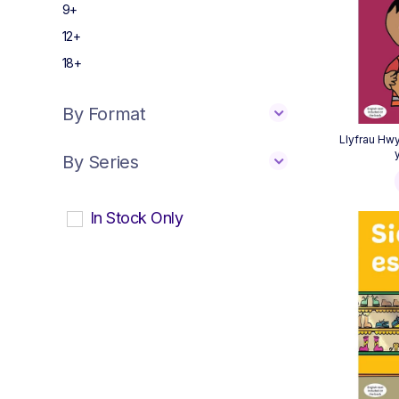
9+
12+
18+
By Format
Llyfrau Hwy
By Series
In Stock Only