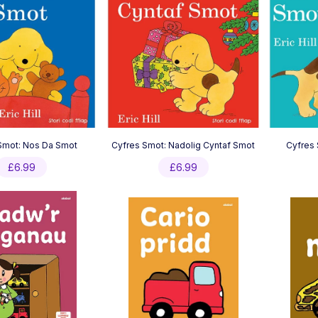
Smot: Nos Da Smot
Cyfres Smot: Nadolig Cyntaf Smot
Cyfres 
£
6.99
£
6.99