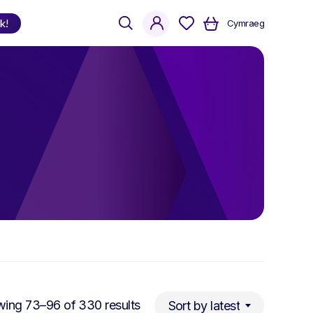
search
account
k!
Cymraeg
Shop
by Language
Welsh
English
Bilingual
Sorted
ing 73–96 of 330 results
Sort by latest