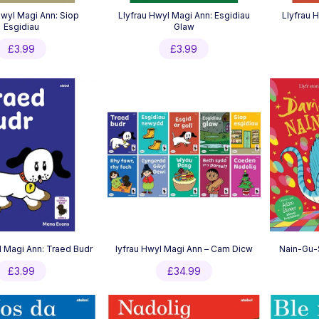
Hwyl Magi Ann: Siop
Llyfrau Hwyl Magi Ann: Esgidiau
Llyfrau 
Esgidiau
Glaw
£
3.99
£
3.99
l Magi Ann: Traed Budr
lyfrau Hwyl Magi Ann – Cam Dicw
Nain-Gu-
£
3.99
£
34.99