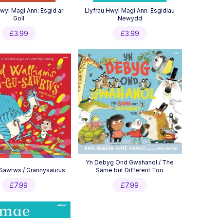
Hwyl Magi Ann: Esgid ar
Llyfrau Hwyl Magi Ann: Esgidiau
Goll
Newydd
£
3.99
£
3.99
Yn Debyg Ond Gwahanol / The
Sawrws / Grannysaurus
Same but Different Too
£
7.99
£
7.99