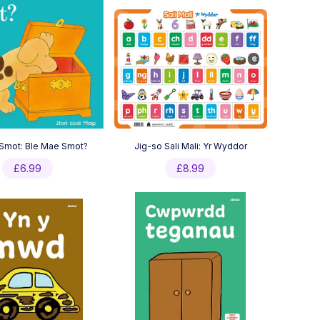
Smot: Ble Mae Smot?
Jig-so Sali Mali: Yr Wyddor
£
6.99
£
8.99