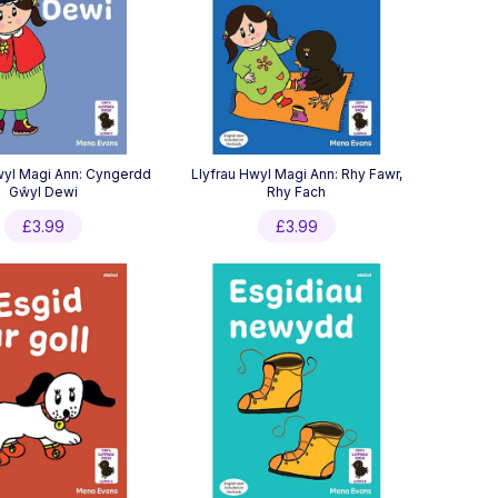
wyl Magi Ann: Cyngerdd
Llyfrau Hwyl Magi Ann: Rhy Fawr,
Gŵyl Dewi
Rhy Fach
£
3.99
£
3.99