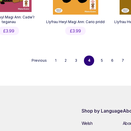
wyl Magi Ann: Cadw’r
teganau
Llyfrau Hwyl Magi Ann: Cario pridd
Llyfrau H
£
3.99
£
3.99
Previous
1
2
3
4
5
6
7
Shop by Language
Abo
Welsh
Abou