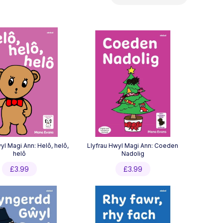
by
latest
yl Magi Ann: Helô, helô,
Llyfrau Hwyl Magi Ann: Coeden
helô
Nadolig
£
3.99
£
3.99