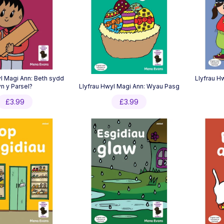
l Magi Ann: Beth sydd
Llyfrau H
yn y Parsel?
Llyfrau Hwyl Magi Ann: Wyau Pasg
£
3.99
£
3.99