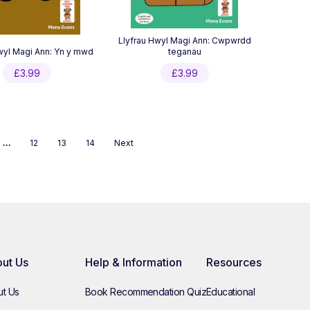
Llyfrau Hwyl Magi Ann: Cwpwrdd
wyl Magi Ann: Yn y mwd
teganau
£
3.99
£
3.99
…
12
13
14
Next
ut Us
Help & Information
Resources
t Us
Book Recommendation Quiz
Educational