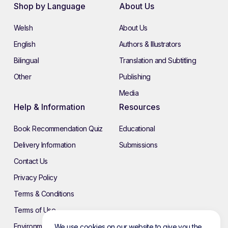
Shop by Language
About Us
Welsh
About Us
English
Authors & Illustrators
Bilingual
Translation and Subtitling
Other
Publishing
Media
Help & Information
Resources
Book Recommendation Quiz
Educational
Delivery Information
Submissions
Contact Us
Privacy Policy
Terms & Conditions
Terms of Use
Environmental Policy
We use cookies on our website to give you the