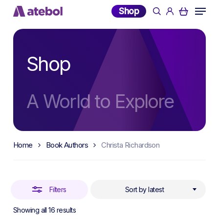
Skip
Menu
Shop
search
account
to
Close
main
Filters
content
Shop
A World to Explore
Home
Book Authors
Christa Richardson
Filters
Sort by latest
Sorted
Showing all 16 results
by