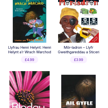
Llyfrau Henri Helynt: Henri
Môr-ladron – Llyfr
Helynt a’r Wrach Warchod
Gweithgareddau a Sticeri
£
4.99
£
3.99