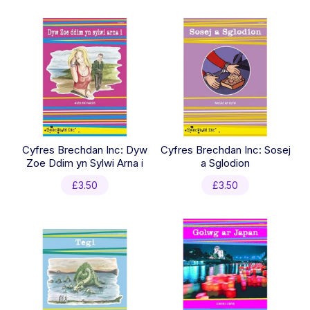
latest
Cyfres Brechdan Inc: Dyw
Cyfres Brechdan Inc: Sosej
Zoe Ddim yn Sylwi Arna i
a Sglodion
£
3.50
£
3.50