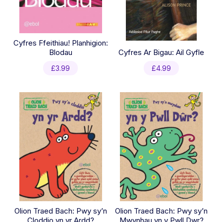
Cyfres Ffeithiau! Planhigion:
Blodau
Cyfres Ar Bigau: Ail Gyfle
£
3.99
£
4.99
Olion Traed Bach: Pwy sy’n
Olion Traed Bach: Pwy sy’n
Cloddio yn yr Ardd?
Mwynhau yn y Pwll Dwr?