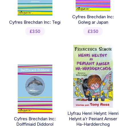
Cyfres Brechdan Inc:
Cyfres Brechdan Inc: Tegi
Golwg ar Japan
£
3.50
£
3.50
Llyfrau Henri Helynt: Henri
Cyfres Brechdan Inc:
Helynt a’r Peiriant Amser
Dolffiniaid Diddorol
Ha-Hardderchog