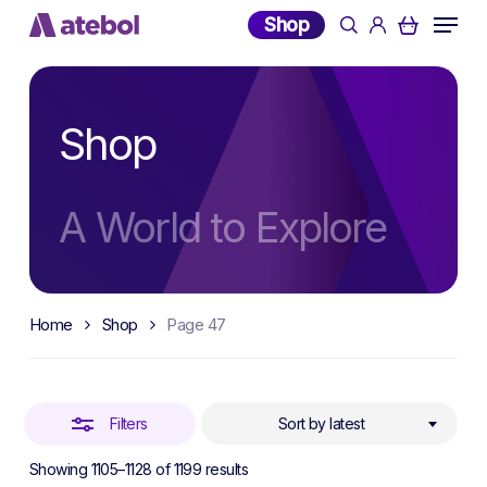
Skip
Menu
Shop
search
account
to
Close
main
Filters
content
Shop
A World to Explore
Home
Shop
Page 47
Filters
Sort by latest
Sorted
Showing 1105–1128 of 1199 results
by