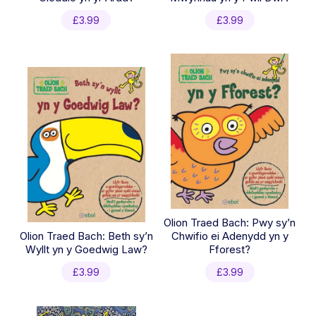
£
3.99
£
3.99
Olion Traed Bach: Pwy sy’n
Olion Traed Bach: Beth sy’n
Chwifio ei Adenydd yn y
Wyllt yn y Goedwig Law?
Fforest?
£
3.99
£
3.99