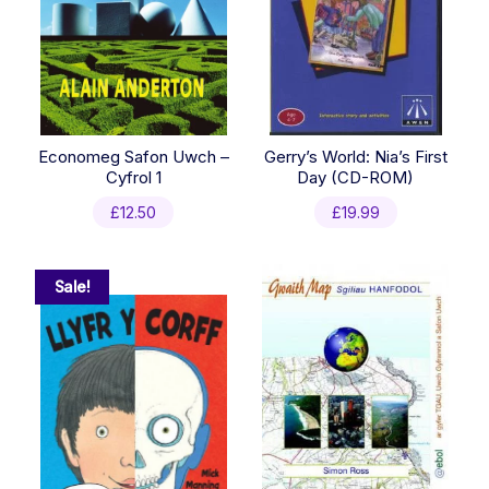
Economeg Safon Uwch –
Gerry’s World: Nia’s First
Cyfrol 1
Day (CD-ROM)
£
12.50
£
19.99
Sale!