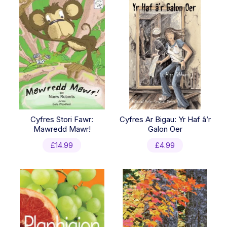
Cyfres Stori Fawr:
Cyfres Ar Bigau: Yr Haf â’r
Mawredd Mawr!
Galon Oer
£
14.99
£
4.99