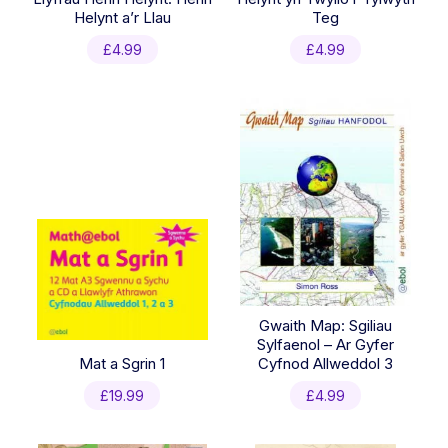
Helynt a’r Llau
Teg
£
4.99
£
4.99
Gwaith Map: Sgiliau
Sylfaenol – Ar Gyfer
Mat a Sgrin 1
Cyfnod Allweddol 3
£
19.99
£
4.99