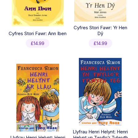
Cyfres Stori Fawr: Yr Hen
Cyfres Stori Fawr: Ann Iben
Dŷ
£
14.99
£
14.99
Llyfrau Henri Helynt: Henri
Llyfrau Henri Helynt: Henri
Helynt yn Twyllo’r Tylwyth