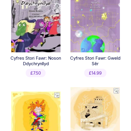
Cyfres Stori Fawr: Noson
Cyfres Stori Fawr: Gweld
Ddychrynllyd
Sêr
£
7.50
£
14.99