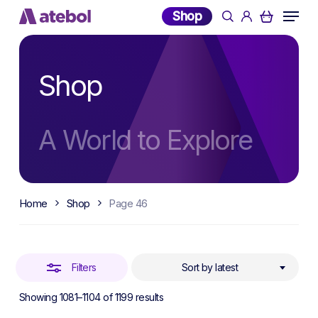
Skip
Menu
Shop
search
account
to
Close
main
Filters
content
Shop
A World to Explore
Home
Shop
Page 46
Filters
Sort by latest
Sorted
Showing 1081–1104 of 1199 results
by