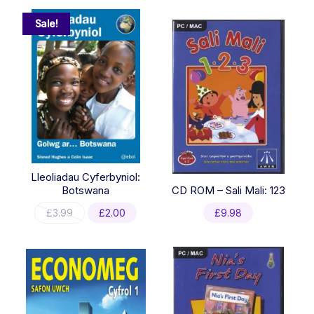
latest
Sale!
Lleoliadau Cyferbyniol:
Botswana
CD ROM – Sali Mali: 123
Original
Current
£
3.99
£
2.00
£
9.98
price
price
was:
is:
£3.99.
£2.00.